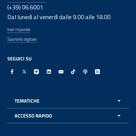
(+39) 06.6001
Dal lunedì al venerdì dalle 9.00 alle 18.00
Inail risponde
Sportello digitale
SEGUICI SU
Facebook - Sito esterno - Apertura in nuova finestra
X - Sito esterno - Apertura in nuova finestra
Instagram - Sito esterno - Apertura in nuo
Linkedin - Sito esterno - Apertura in 
Youtube - Sito esterno - Apertur
TikTok - Sito esterno - Ape
Spreaker - Sito estern
Feed RSS - Apert
TEMATICHE
APRI 
ACCESSO RAPIDO
APRI 