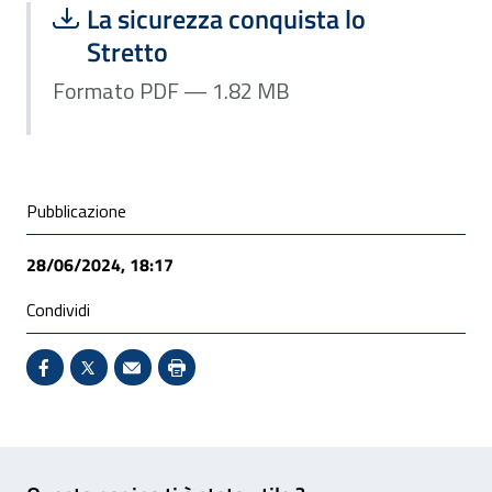
Scarica file:
Formato PDF — Dimensione 1.82 MB
La sicurezza conquista lo
Stretto
Formato PDF — 1.82 MB
Condivisione social
Pubblicazione
28/06/2024, 18:17
Condividi
Condividi su Facebook - Sito esterno - Apertura in 
X - Sito esterno - Apertura in nuova finestra
Invio Mail: apre il programma di posta el
Stampa pagina: scelta meno ecologic
Feedback