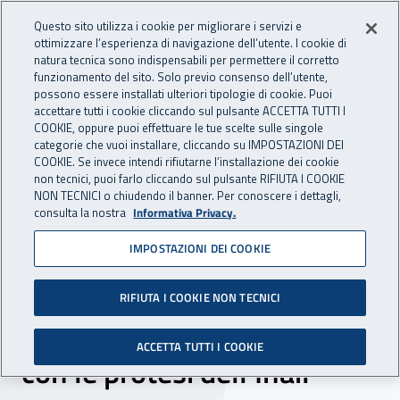
Accedi ai servizi online
For international visitors
Vai al menu principale
Vai al contenuto principale
Questo sito utilizza i cookie per migliorare i servizi e
ottimizzare l’esperienza di navigazione dell’utente. I cookie di
INAIL - Istituto Nazionale per 
natura tecnica sono indispensabili per permettere il corretto
Apri cerca
Apr
funzionamento del sito. Solo previo consenso dell’utente,
possono essere installati ulteriori tipologie di cookie. Puoi
Navigazione principale
accettare tutti i cookie cliccando sul pulsante ACCETTA TUTTI I
COOKIE, oppure puoi effettuare le tue scelte sulle singole
Navigazione - Ti trovi in:
Home
Inail comunica
News
categorie che vuoi installare, cliccando su IMPOSTAZIONI DEI
COOKIE. Se invece intendi rifiutarne l’installazione dei cookie
non tecnici, puoi farlo cliccando sul pulsante RIFIUTA I COOKIE
NON TECNICI o chiudendo il banner. Per conoscere i dettagli,
28 giugno 2024
consulta la nostra
Informativa Privacy.
IMPOSTAZIONI DEI COOKIE
Sfida sullo Stretto di
Messina: il 2 luglio Andrea
RIFIUTA I COOKIE NON TECNICI
Lanari tenta la traversata
ACCETTA TUTTI I COOKIE
con le protesi dell’Inail