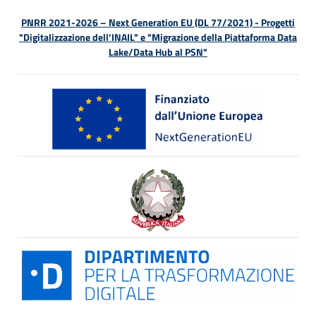
PNRR 2021-2026 – Next Generation EU (DL 77/2021) - Progetti
"Digitalizzazione dell’INAIL" e "Migrazione della Piattaforma Data
Lake/Data Hub al PSN"