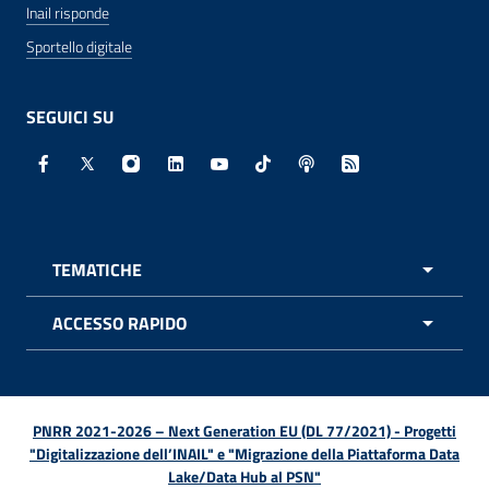
Inail risponde
Sportello digitale
SEGUICI SU
Facebook - Sito esterno - Apertura in nuova finestra
X - Sito esterno - Apertura in nuova finestra
Instagram - Sito esterno - Apertura in nuo
Linkedin - Sito esterno - Apertura in 
Youtube - Sito esterno - Apertur
TikTok - Sito esterno - Ape
Spreaker - Sito estern
Feed RSS - Apert
TEMATICHE
APRI 
ACCESSO RAPIDO
APRI 
PNRR 2021-2026 – Next Generation EU (DL 77/2021) - Progetti
"Digitalizzazione dell’INAIL" e "Migrazione della Piattaforma Data
Lake/Data Hub al PSN"