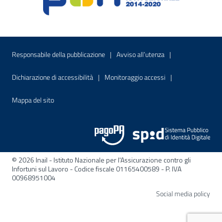
Menu di servizio
Sito interno - Apre in una nuova finestr
Sito interno - Apre
Responsabile della pubblicazione
Avviso all’utenza
Sito interno - Apre in una nuova finestra
Sito interno - Apre
Dichiarazione di accessibilità
Monitoraggio accessi
Sito interno - Apre nella stessa finestra
Mappa del sito
© 2026 Inail - Istituto Nazionale per l'Assicurazione contro gli
Infortuni sul Lavoro - Codice fiscale 01165400589 - P. IVA
00968951004
Apre
Social media policy