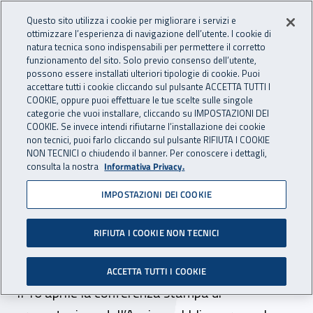
Accedi ai servizi online
For international visitors
Vai al menu principale
Vai al contenuto principale
Questo sito utilizza i cookie per migliorare i servizi e
ottimizzare l’esperienza di navigazione dell’utente. I cookie di
INAIL - Istituto Nazionale per 
natura tecnica sono indispensabili per permettere il corretto
Apri cerca
Apr
funzionamento del sito. Solo previo consenso dell’utente,
possono essere installati ulteriori tipologie di cookie. Puoi
Navigazione principale
accettare tutti i cookie cliccando sul pulsante ACCETTA TUTTI I
COOKIE, oppure puoi effettuare le tue scelte sulle singole
Navigazione - Ti trovi in:
Home
Inail comunica
News
categorie che vuoi installare, cliccando su IMPOSTAZIONI DEI
COOKIE. Se invece intendi rifiutarne l’installazione dei cookie
non tecnici, puoi farlo cliccando sul pulsante RIFIUTA I COOKIE
NON TECNICI o chiudendo il banner. Per conoscere i dettagli,
10 aprile 2024
consulta la nostra
Informativa Privacy.
IMPOSTAZIONI DEI COOKIE
Dal Bando Isi 2023 25
milioni di euro per le
RIFIUTA I COOKIE NON TECNICI
imprese pugliesi
ACCETTA TUTTI I COOKIE
Il 10 aprile la conferenza stampa di