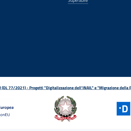
Superabile
ova finestra
in nuova finestra
tura in nuova finestra
 Apertura in nuova finestra
sterno - Apertura in nuova finestra
Apertura nella stessa finestra
L 77/2021) - Progetti "Digitalizzazione dell’INAIL" e "Migrazione della