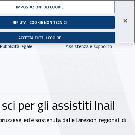
Accedi ai servizi online
IMPOSTAZIONI DEI COOKIE
gli Infortuni sul Lavoro
RIFIUTA I COOKIE NON TECNICI
Facebook - Sito esterno - Apertura in nuova finestra
X - Sito esterno - Apertura in nuova finestra
Instagram - Sito esterno - Apertura in 
Linkedin - Sito esterno - Apertur
Youtube - Sito esterno - A
Tiktok - Sito estern
Spreaker - Si
Feed R
in:
tutto INAIL.it
Avvia r
ACCETTA TUTTI I COOKIE
Dove cercare:
Pubblicità legale
Assistenza e supporto
i per gli assistiti Inail
ruzzese, ed è sostenuta dalle Direzioni regionali di