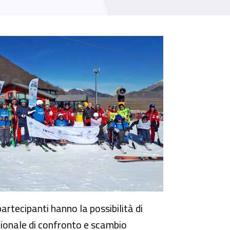
l
 partecipanti hanno la possibilità di
azionale di confronto e scambio