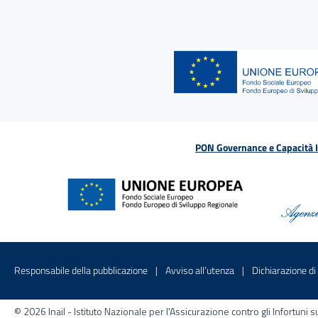
PON Governance e Capacità Is
Menu di servizio
Sito interno - Apre in una nuova finestr
Sito interno - Apre
Responsabile della pubblicazione
Avviso all’utenza
Dichiarazione di 
© 2026 Inail - Istituto Nazionale per l'Assicurazione contro gli Infortu