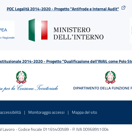
POC Legalità 2014-2020 - Progetto "Antifrode e Internal Audit"
tituzionale 2014-2020 - Progetto "Qualificazione dell'INAIL come Polo St
a
 in una nuova finestra
Sito interno - Apre in una nuova finestra
Sito interno - Apre in una nuova fines
Sito interno - Apre 
accessibilità
Monitoraggio accessi
Mappa del sito
ni sul Lavoro - Codice fiscale 01165400589 - P. IVA 00968951004