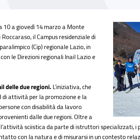
e interregionale di sci per gli assistiti Inai
 10 a giovedì 14 marzo a Monte
 Roccaraso, il Campus residenziale di
paralimpico (Cip) regionale Lazio, in
on le Direzioni regionali Inail Lazio e
il delle due regioni.
L’iniziativa, che
 di attività per la promozione e la
 persone con disabilità da lavoro
provenienti dalle due regioni. Oltre a
’attività sciistica da parte di istruttori specializzati, i
ontatto con la natura e di misurarsi in un contesto rel