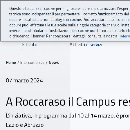
For international visitors
Vai al menu principale
Vai al contenuto principale
Questo sito utilizza i cookie per migliorare i servizi e ottimizzare l’esper
tecnica sono indispensabili per permettere il corretto funzionamento del
INAIL - Istituto Nazionale
essere installati ulteriori tipologie di cookie. Puoi accettare tutti i cook
oppure puoi effettuare le tue scelte sulle singole categorie che vuoi ins
invece intendi rifiutarne l’installazione dei cookie non tecnici, puoi farl
o chiudendo il banner. Per conoscere i dettagli, consulta la nostra
Inform
Navigazione principale
Istituto
Attività e servizi
Navigazione - Ti trovi in:
Home
Inail comunica
News
07 marzo 2024
A Roccaraso il Campus resid
L’iniziativa, in programma dal 10 al 14 marzo, è pro
Lazio e Abruzzo