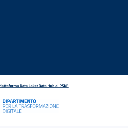
 Piattaforma Data Lake/Data Hub al PSN"