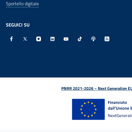
Sportello digitale
SEGUICI SU
Facebook - Sito esterno - Apertura in nuova finestra
X - Sito esterno - Apertura in nuova finestra
Instagram - Sito esterno - Apertura in nu
Linkedin - Sito esterno - Apertura 
Youtube - Sito esterno - Aper
TikTok - Sito esterno -
Spreaker - Sito e
Feed RSS - 
PNRR 2021-2026 – Next Generation EU (D