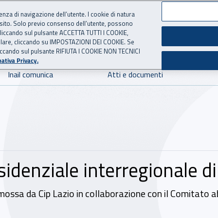
ienza di navigazione dell’utente. I cookie di natura
 sito. Solo previo consenso dell’utente, possono
 per l'Assicurazione contro 
ie cliccando sul pulsante ACCETTA TUTTI I COOKIE,
tallare, cliccando su IMPOSTAZIONI DEI COOKIE. Se
o cliccando sul pulsante RIFIUTA I COOKIE NON TECNICI
ativa Privacy.
Inail comunica
Atti e documenti
enziale interregionale di sc
mossa da Cip Lazio in collaborazione con il Comitato ab