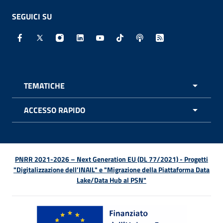
SEGUICI SU
Facebook - Sito esterno - Apertura in nuova finestra
X - Sito esterno - Apertura in nuova finestra
Instagram - Sito esterno - Apertura in nuo
Linkedin - Sito esterno - Apertura in 
Youtube - Sito esterno - Apertur
TikTok - Sito esterno - Ape
Spreaker - Sito estern
Feed RSS - Apert
TEMATICHE
APRI 
ACCESSO RAPIDO
APRI 
PNRR 2021-2026 – Next Generation EU (DL 77/2021) - Progetti
"Digitalizzazione dell’INAIL" e "Migrazione della Piattaforma Data
Lake/Data Hub al PSN"