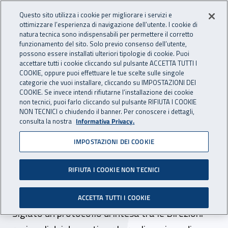
Accedi ai servizi online
For international visitors
Vai al menu principale
Vai al contenuto principale
Questo sito utilizza i cookie per migliorare i servizi e
ottimizzare l’esperienza di navigazione dell’utente. I cookie di
INAIL - Istituto Nazionale per 
natura tecnica sono indispensabili per permettere il corretto
Apri cerca
Apr
funzionamento del sito. Solo previo consenso dell’utente,
possono essere installati ulteriori tipologie di cookie. Puoi
Navigazione principale
accettare tutti i cookie cliccando sul pulsante ACCETTA TUTTI I
COOKIE, oppure puoi effettuare le tue scelte sulle singole
Navigazione - Ti trovi in:
Home
Inail comunica
News
categorie che vuoi installare, cliccando su IMPOSTAZIONI DEI
COOKIE. Se invece intendi rifiutarne l’installazione dei cookie
non tecnici, puoi farlo cliccando sul pulsante RIFIUTA I COOKIE
NON TECNICI o chiudendo il banner. Per conoscere i dettagli,
27 febbraio 2024
consulta la nostra
Informativa Privacy.
IMPOSTAZIONI DEI COOKIE
Inail-Inps, insieme per la
cultura del welfare e della
RIFIUTA I COOKIE NON TECNICI
sicurezza in Puglia
ACCETTA TUTTI I COOKIE
Siglato un protocollo di intesa tra le Direzioni