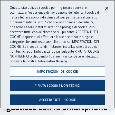
Accedi ai servizi online
For international visitors
Vai al menu principale
Vai al contenuto principale
Questo sito utilizza i cookie per migliorare i servizi e
ottimizzare l’esperienza di navigazione dell’utente. I cookie di
INAIL - Istituto Nazionale per 
natura tecnica sono indispensabili per permettere il corretto
Apri cerca
Apr
funzionamento del sito. Solo previo consenso dell’utente,
possono essere installati ulteriori tipologie di cookie. Puoi
Navigazione principale
accettare tutti i cookie cliccando sul pulsante ACCETTA TUTTI I
COOKIE, oppure puoi effettuare le tue scelte sulle singole
Navigazione - Ti trovi in:
Home
Inail comunica
News
categorie che vuoi installare, cliccando su IMPOSTAZIONI DEI
COOKIE. Se invece intendi rifiutarne l’installazione dei cookie
non tecnici, puoi farlo cliccando sul pulsante RIFIUTA I COOKIE
NON TECNICI o chiudendo il banner. Per conoscere i dettagli,
28 febbraio 2024
consulta la nostra
Informativa Privacy.
IMPOSTAZIONI DEI COOKIE
App Inail, l’assicurazione
obbligatoria contro gli
RIFIUTA I COOKIE NON TECNICI
infortuni domestici si
ACCETTA TUTTI I COOKIE
gestisce con lo smartphone