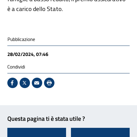
è a carico dello Stato.
Condivisione social
Pubblicazione
28/02/2024, 07:46
Condividi
Condividi su Facebook - Sito esterno - Apertura in 
X - Sito esterno - Apertura in nuova finestra
Invio Mail: apre il programma di posta el
Stampa pagina: scelta meno ecologic
Feedback
Questa pagina ti è stata utile ?