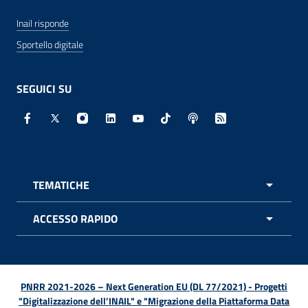
Inail risponde
Sportello digitale
SEGUICI SU
Facebook - Sito esterno - Apertura in nuova finestra
X - Sito esterno - Apertura in nuova finestra
Instagram - Sito esterno - Apertura in nuo
Linkedin - Sito esterno - Apertura in 
Youtube - Sito esterno - Apertur
TikTok - Sito esterno - Ape
Spreaker - Sito estern
Feed RSS - Apert
TEMATICHE
APRI 
ACCESSO RAPIDO
APRI 
PNRR 2021-2026 – Next Generation EU (DL 77/2021) - Progetti
"Digitalizzazione dell’INAIL" e "Migrazione della Piattaforma Data