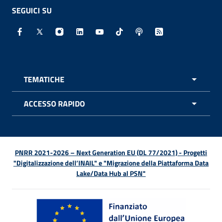
SEGUICI SU
Facebook - Sito esterno - Apertura in nuova finestra
X - Sito esterno - Apertura in nuova finestra
Instagram - Sito esterno - Apertura in nuo
Linkedin - Sito esterno - Apertura in 
Youtube - Sito esterno - Apertur
TikTok - Sito esterno - Ape
Spreaker - Sito estern
Feed RSS - Apert
TEMATICHE
APRI 
ACCESSO RAPIDO
APRI 
PNRR 2021-2026 – Next Generation EU (DL 77/2021) - Progetti
"Digitalizzazione dell’INAIL" e "Migrazione della Piattaforma Data
Lake/Data Hub al PSN"