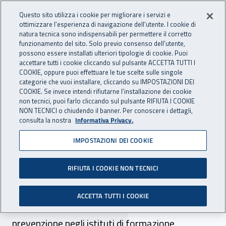
Accedi ai servizi online
For international visitors
Vai al menu principale
Vai al contenuto principale
Questo sito utilizza i cookie per migliorare i servizi e
ottimizzare l’esperienza di navigazione dell’utente. I cookie di
INAIL - Istituto Nazionale per 
natura tecnica sono indispensabili per permettere il corretto
Apri cerca
Apr
funzionamento del sito. Solo previo consenso dell’utente,
possono essere installati ulteriori tipologie di cookie. Puoi
Navigazione principale
accettare tutti i cookie cliccando sul pulsante ACCETTA TUTTI I
COOKIE, oppure puoi effettuare le tue scelte sulle singole
Navigazione - Ti trovi in:
Home
Inail comunica
News
categorie che vuoi installare, cliccando su IMPOSTAZIONI DEI
COOKIE. Se invece intendi rifiutarne l’installazione dei cookie
non tecnici, puoi farlo cliccando sul pulsante RIFIUTA I COOKIE
NON TECNICI o chiudendo il banner. Per conoscere i dettagli,
27 febbraio 2024
consulta la nostra
Informativa Privacy.
IMPOSTAZIONI DEI COOKIE
A Bergamo la sicurezza
parte dalla scuola
RIFIUTA I COOKIE NON TECNICI
Presentati nella città lombarda i nuovi progetti
ACCETTA TUTTI I COOKIE
per la promozione di una cultura della
prevenzione negli istituti di formazione