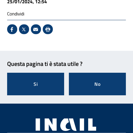
25/01/2024, 12:54
Condividi
Condividi su Facebook - Sito esterno - Apertura in 
X - Sito esterno - Apertura in nuova finestra
Invio Mail: apre il programma di posta el
Stampa pagina: scelta meno ecologic
Feedback
Questa pagina ti è stata utile ?
Si
No
Footer