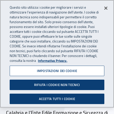
Accedi ai servizi online
For international visitors
Vai al menu principale
Vai al contenuto principale
Questo sito utilizza i cookie per migliorare i servizi e
ottimizzare l’esperienza di navigazione dell’utente. I cookie di
INAIL - Istituto Nazionale per 
natura tecnica sono indispensabili per permettere il corretto
Apri cerca
Apr
funzionamento del sito. Solo previo consenso dell’utente,
possono essere installati ulteriori tipologie di cookie. Puoi
Navigazione principale
accettare tutti i cookie cliccando sul pulsante ACCETTA TUTTI I
COOKIE, oppure puoi effettuare le tue scelte sulle singole
Navigazione - Ti trovi in:
Home
Inail comunica
News
categorie che vuoi installare, cliccando su IMPOSTAZIONI DEI
COOKIE. Se invece intendi rifiutarne l’installazione dei cookie
non tecnici, puoi farlo cliccando sul pulsante RIFIUTA I COOKIE
NON TECNICI o chiudendo il banner. Per conoscere i dettagli,
25 gennaio 2024
consulta la nostra
Informativa Privacy.
IMPOSTAZIONI DEI COOKIE
Catanzaro, al via il progetto
“Dall’alto della sicurezza”
RIFIUTA I COOKIE NON TECNICI
Sottoscritto l’accordo operativo in materia di
ACCETTA TUTTI I COOKIE
prevenzione tra la Direzione regionale Inail
Calabria e l’Ente Edile Formazione e Sicurezza di