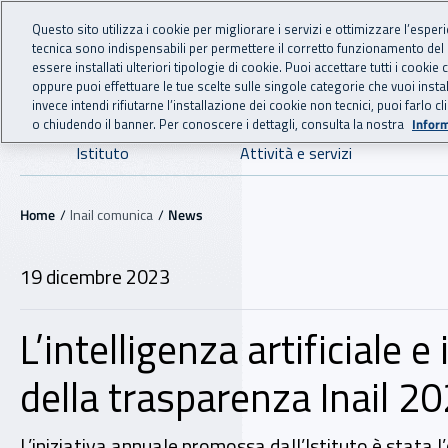
For international visitors
Vai al menu principale
Vai al contenuto principale
Questo sito utilizza i cookie per migliorare i servizi e ottimizzare l’esper
tecnica sono indispensabili per permettere il corretto funzionamento del
INAIL - Istituto Nazionale
essere installati ulteriori tipologie di cookie. Puoi accettare tutti i cook
oppure puoi effettuare le tue scelte sulle singole categorie che vuoi ins
invece intendi rifiutarne l’installazione dei cookie non tecnici, puoi farl
o chiudendo il banner. Per conoscere i dettagli, consulta la nostra
Inform
Navigazione principale
Istituto
Attività e servizi
Navigazione - Ti trovi in:
Home
Inail comunica
News
19 dicembre 2023
L’intelligenza artificiale 
della trasparenza Inail 2
L’iniziativa annuale promossa dall’Istituto è stata l