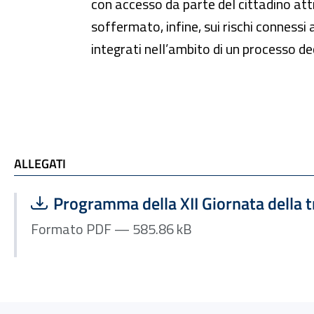
con accesso da parte del cittadino attr
soffermato, infine, sui rischi connessi a
integrati nell’ambito di un processo 
ALLEGATI
ALLEGATI
Scarica file:
Formato PDF — Dimensione 585.86 kB
Programma della XII Giornata della t
Formato PDF — 585.86 kB