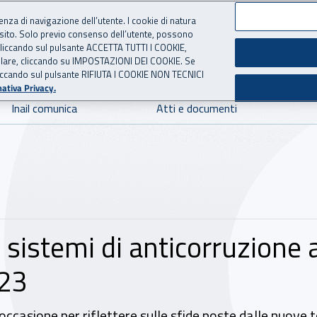
ienza di navigazione dell’utente. I cookie di natura
 sito. Solo previo consenso dell’utente, possono
 per l'Assicurazione contro 
ie cliccando sul pulsante ACCETTA TUTTI I COOKIE,
tallare, cliccando su IMPOSTAZIONI DEI COOKIE. Se
o cliccando sul pulsante RIFIUTA I COOKIE NON TECNICI
ativa Privacy.
Inail comunica
Atti e documenti
e i sistemi di anticorruzione
023
’occasione per riflettere sulle sfide poste dalle nuove 