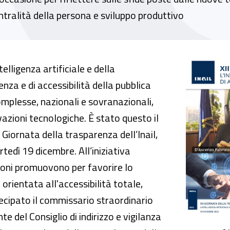
centralità della persona e sviluppo produttivo
stemi di anticorruzione al centro della Giornat
elligenza artificiale e della
enza e di accessibilità della pubblica
mplesse, nazionali e sovranazionali,
azioni tecnologiche. È stato questo il
a Giornata della trasparenza dell’Inail,
tedì 19 dicembre. All’iniziativa
ioni promuovono per favorire lo
orientata all'accessibilità totale,
rtecipato il commissario straordinario
nte del Consiglio di indirizzo e vigilanza