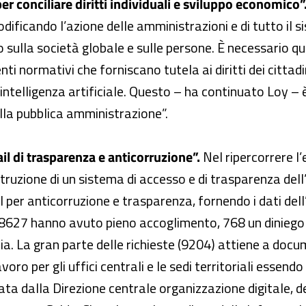
r conciliare diritti individuali e sviluppo economico”
ificando l’azione delle amministrazioni e di tutto il s
sulla società globale e sulle persone. È necessario qui
i normativi che forniscano tutela ai diritti dei cittadin
di intelligenza artificiale. Questo – ha continuato Loy – è
lla pubblica amministrazione”.
nail di trasparenza e anticorruzione”.
Nel ripercorrere l’
truzione di un sistema di accesso e di trasparenza de
ail per anticorruzione e trasparenza, fornendo i dati de
 8627 hanno avuto pieno accoglimento, 768 un diniego t
ria. La gran parte delle richieste (9204) attiene a doc
oro per gli uffici centrali e le sedi territoriali essendo
ata dalla Direzione centrale organizzazione digitale, de