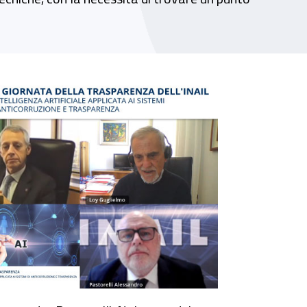
a della trasparenza Inail 2023