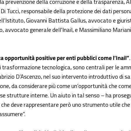
ella prevenzione della corruzione e della trasparenza, A
Di Tucci, responsabile della protezione dei dati person
l’Istituto, Giovanni Battista Gallus, avvocato e giuris
, avvocato generale dell'Inail, e Massimiliano Marian
a opportunità positive per enti pubblici come l’Inail”
 di trasformazione tecnologica, sono centrali per le amm
abrizio D’Ascenzo, nel suo intervento introduttivo di s
ione, da considerare più come un’opportunità che com
se strutture interne. Un aiuto in tal senso – ha prose
iale, che deve rappresentare però uno strumento utile ch
 assumere”.