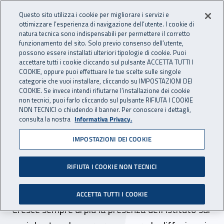
Accedi ai servizi online
For international visitors
Vai al menu principale
Vai al contenuto principale
Questo sito utilizza i cookie per migliorare i servizi e
ottimizzare l’esperienza di navigazione dell’utente. I cookie di
INAIL - Istituto Nazionale per 
natura tecnica sono indispensabili per permettere il corretto
Apri cerca
Apr
funzionamento del sito. Solo previo consenso dell’utente,
possono essere installati ulteriori tipologie di cookie. Puoi
Navigazione principale
accettare tutti i cookie cliccando sul pulsante ACCETTA TUTTI I
COOKIE, oppure puoi effettuare le tue scelte sulle singole
Navigazione - Ti trovi in:
Home
Inail comunica
News
categorie che vuoi installare, cliccando su IMPOSTAZIONI DEI
COOKIE. Se invece intendi rifiutarne l’installazione dei cookie
non tecnici, puoi farlo cliccando sul pulsante RIFIUTA I COOKIE
NON TECNICI o chiudendo il banner. Per conoscere i dettagli,
18 dicembre 2023
consulta la nostra
Informativa Privacy.
IMPOSTAZIONI DEI COOKIE
L’Inail sbarca su Threads, in
quattro giorni superati i
RIFIUTA I COOKIE NON TECNICI
500 followers
ACCETTA TUTTI I COOKIE
Cresce sempre di più la presenza dell’Istituto sui