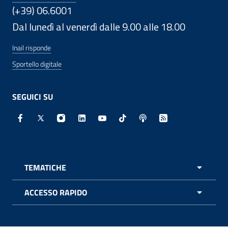
(+39) 06.6001
Dal lunedì al venerdì dalle 9.00 alle 18.00
Inail risponde
Sportello digitale
SEGUICI SU
Facebook - Sito esterno - Apertura in nuova finestra
X - Sito esterno - Apertura in nuova finestra
Instagram - Sito esterno - Apertura in nuo
Linkedin - Sito esterno - Apertura in 
Youtube - Sito esterno - Apertur
TikTok - Sito esterno - Ape
Spreaker - Sito estern
Feed RSS - Apert
TEMATICHE
APRI 
ACCESSO RAPIDO
APRI 