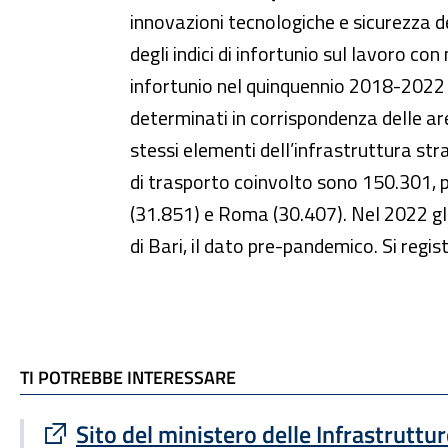
innovazioni tecnologiche e sicurezza deg
degli indici di infortunio sul lavoro con
infortunio nel quinquennio 2018-2022 e n
determinati in corrispondenza delle are
stessi elementi dell’infrastruttura st
di trasporto coinvolto sono 150.301, par
(31.851) e Roma (30.407). Nel 2022 gli
di Bari, il dato pre-pandemico. Si regis
TI POTREBBE INTERESSARE
TI POTREBBE INTERESSARE
Sito esterno : apre una nuova finestra
Sito del ministero delle Infrastruttur