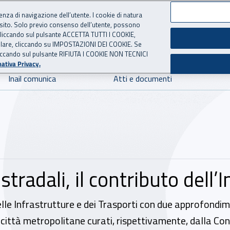
ienza di navigazione dell’utente. I cookie di natura
 sito. Solo previo consenso dell’utente, possono
 per l'Assicurazione contro 
ie cliccando sul pulsante ACCETTA TUTTI I COOKIE,
tallare, cliccando su IMPOSTAZIONI DEI COOKIE. Se
o cliccando sul pulsante RIFIUTA I COOKIE NON TECNICI
ativa Privacy.
Inail comunica
Atti e documenti
 stradali, il contributo dell
elle Infrastrutture e dei Trasporti con due approfondim
 città metropolitane curati, rispettivamente, dalla Co