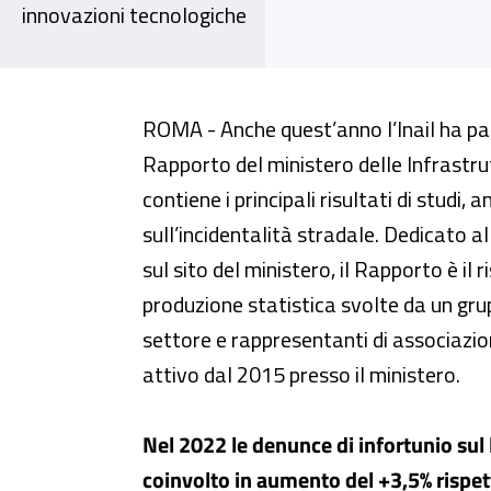
innovazioni tecnologiche
Incidentalità nei trasporti strad
ROMA - Anche quest’anno l’Inail ha par
Rapporto del ministero delle Infrastrut
contiene i principali risultati di studi, 
sull’incidentalità stradale. Dedicato al
sul sito del ministero, il Rapporto è il r
produzione statistica svolte da un gru
settore e rappresentanti di associazioni
attivo dal 2015 presso il ministero.
Nel 2022 le denunce di infortunio sul
coinvolto in aumento del +3,5% rispet