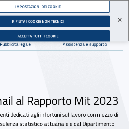
Accedi ai servizi online
IMPOSTAZIONI DEI COOKIE
gli Infortuni sul Lavoro
RIFIUTA I COOKIE NON TECNICI
Facebook - Sito esterno - Apertura in nuova finestra
X - Sito esterno - Apertura in nuova finestra
Instagram - Sito esterno - Apertura in 
Linkedin - Sito esterno - Apertur
Youtube - Sito esterno - A
Tiktok - Sito estern
Spreaker - Si
Feed R
in:
tutto INAIL.it
Avvia r
ACCETTA TUTTI I COOKIE
Dove cercare:
Pubblicità legale
Assistenza e supporto
’Inail al Rapporto Mit 2023
enti dedicati agli infortuni sul lavoro con mezzo di
nsulenza statistico attuariale e dal Dipartimento