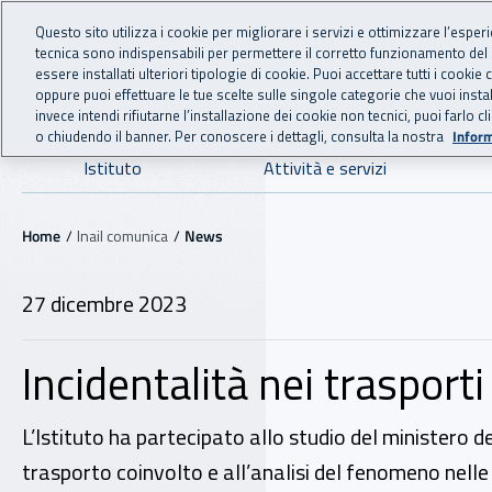
For international visitors
Vai al menu principale
Vai al contenuto principale
Questo sito utilizza i cookie per migliorare i servizi e ottimizzare l’esper
tecnica sono indispensabili per permettere il corretto funzionamento del
INAIL - Istituto Nazionale
essere installati ulteriori tipologie di cookie. Puoi accettare tutti i cook
oppure puoi effettuare le tue scelte sulle singole categorie che vuoi ins
invece intendi rifiutarne l’installazione dei cookie non tecnici, puoi farl
o chiudendo il banner. Per conoscere i dettagli, consulta la nostra
Inform
Navigazione principale
Istituto
Attività e servizi
Navigazione - Ti trovi in:
Home
Inail comunica
News
27 dicembre 2023
Incidentalità nei trasporti
L’Istituto ha partecipato allo studio del ministero d
trasporto coinvolto e all’analisi del fenomeno nelle