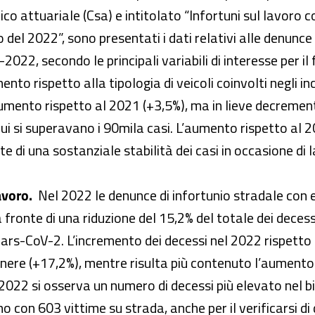
co attuariale (Csa) e intitolato “Infortuni sul lavoro
co del 2022”, sono presentati i dati relativi alle denunce
2022, secondo le principali variabili di interesse per i
o rispetto alla tipologia di veicoli coinvolti negli inci
aumento rispetto al 2021 (+3,5%), ma in lieve decremen
ui si superavano i 90mila casi. L’aumento rispetto al 20
e di una sostanziale stabilità dei casi in occasione di 
avoro.
Nel 2022 le denunce di infortunio stradale con 
 fronte di una riduzione del 15,2% del totale dei deces
 Sars-CoV-2. L’incremento dei decessi nel 2022 rispett
itinere (+17,2%), mentre risulta più contenuto l’aument
022 si osserva un numero di decessi più elevato nel bi
o con 603 vittime su strada, anche per il verificarsi di d