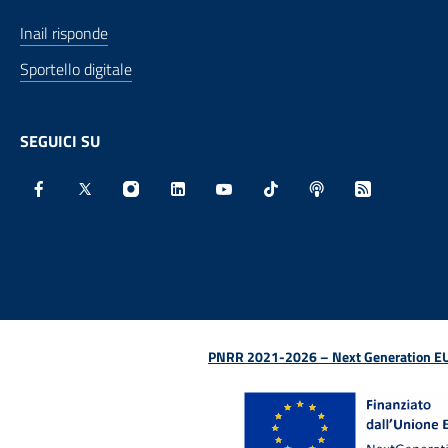
Inail risponde
Sportello digitale
SEGUICI SU
Facebook - Sito esterno - Apertura in nuova finestra
X - Sito esterno - Apertura in nuova finestra
Instagram - Sito esterno - Apertura in nu
Linkedin - Sito esterno - Apertura 
Youtube - Sito esterno - Aper
TikTok - Sito esterno -
Spreaker - Sito e
Feed RSS - 
PNRR 2021-2026 – Next Generation EU (D