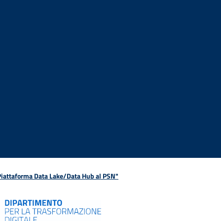
 Piattaforma Data Lake/Data Hub al PSN"