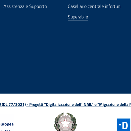
Assistenza e Supporto
Casellario centrale infortuni
Superabile
ova finestra
in nuova finestra
tura in nuova finestra
 Apertura in nuova finestra
sterno - Apertura in nuova finestra
Apertura nella stessa finestra
L 77/2021) - Progetti "Digitalizzazione dell’INAIL" e "Migrazione della