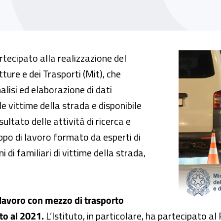
ali, il contributo dell’Inail al Rapporto Mit 2
tecipato alla realizzazione del
ture e dei Trasporti (Mit), che
analisi ed elaborazione di dati
le vittime della strada e disponibile
isultato delle attività di ricerca e
ppo di lavoro formato da esperti di
 di familiari di vittime della strada,
 lavoro con mezzo di trasporto
to al 2021.
L’Istituto, in particolare, ha partecipato a