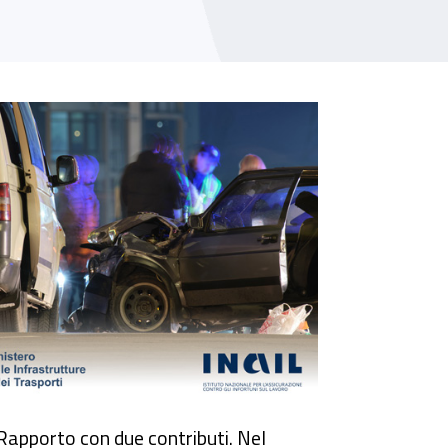
023
l Rapporto con due contributi. Nel