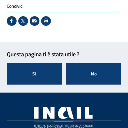
Condividi
Condividi su Facebook - Sito esterno - Apertura in 
X - Sito esterno - Apertura in nuova finestra
Invio Mail: apre il programma di posta el
Stampa pagina: scelta meno ecologic
Feedback
Questa pagina ti è stata utile ?
Si
No
Footer