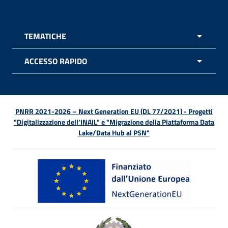
TEMATICHE
APRI 
ACCESSO RAPIDO
APRI 
PNRR 2021-2026 – Next Generation EU (DL 77/2021) - Progetti
"Digitalizzazione dell’INAIL" e "Migrazione della Piattaforma Data
Lake/Data Hub al PSN"