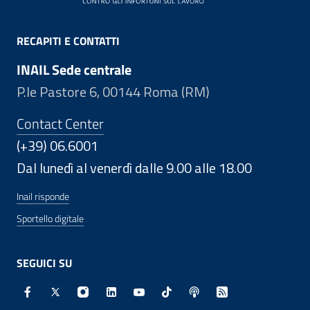
RECAPITI E CONTATTI
INAIL Sede centrale
P.le Pastore 6, 00144 Roma (RM)
Contact Center
(+39) 06.6001
Dal lunedì al venerdì dalle 9.00 alle 18.00
Inail risponde
Sportello digitale
SEGUICI SU
Facebook - Sito esterno - Apertura in nuova finestra
X - Sito esterno - Apertura in nuova finestra
Instagram - Sito esterno - Apertura in nuo
Linkedin - Sito esterno - Apertura in 
Youtube - Sito esterno - Apertur
TikTok - Sito esterno - Ape
Spreaker - Sito estern
Feed RSS - Apert