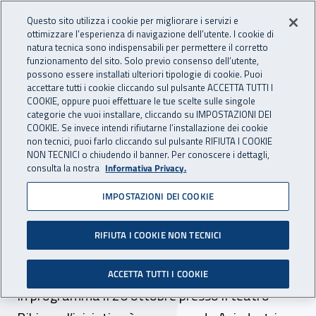
Accedi ai servizi online
For international visitors
Vai al menu principale
Vai al contenuto principale
Questo sito utilizza i cookie per migliorare i servizi e
ottimizzare l’esperienza di navigazione dell’utente. I cookie di
INAIL - Istituto Nazionale per 
natura tecnica sono indispensabili per permettere il corretto
Apri cerca
Apr
funzionamento del sito. Solo previo consenso dell’utente,
possono essere installati ulteriori tipologie di cookie. Puoi
Navigazione principale
accettare tutti i cookie cliccando sul pulsante ACCETTA TUTTI I
COOKIE, oppure puoi effettuare le tue scelte sulle singole
Navigazione - Ti trovi in:
Home
Inail comunica
News
categorie che vuoi installare, cliccando su IMPOSTAZIONI DEI
COOKIE. Se invece intendi rifiutarne l’installazione dei cookie
non tecnici, puoi farlo cliccando sul pulsante RIFIUTA I COOKIE
NON TECNICI o chiudendo il banner. Per conoscere i dettagli,
02 ottobre 2023
consulta la nostra
Informativa Privacy.
IMPOSTAZIONI DEI COOKIE
A Mantova va in scena la
sicurezza con lo spettacolo
RIFIUTA I COOKIE NON TECNICI
“Nessun dubbio”
ACCETTA TUTTI I COOKIE
In programma il 26 ottobre presso il teatro