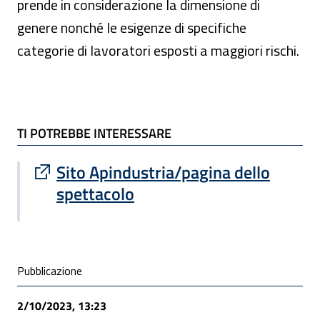
prende in considerazione la dimensione di
genere nonché le esigenze di specifiche
categorie di lavoratori esposti a maggiori rischi.
TI POTREBBE INTERESSARE
TI POTREBBE INTERESSARE
Sito esterno : apre una nuova finestra
Sito Apindustria/pagina dello
spettacolo
Condivisione social
Pubblicazione
2/10/2023, 13:23