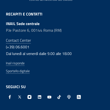
RECAPITI E CONTATTI
INAIL Sede centrale
P.le Pastore 6, 00144 Roma (RM)
Contact Center
(+39) 06.6001
Dal lunedì al venerdì dalle 9.00 alle 18.00
Inail risponde
Sportello digitale
SEGUICI SU
Facebook - Sito esterno - Apertura in nuova finestra
X - Sito esterno - Apertura in nuova finestra
Instagram - Sito esterno - Apertura in nuo
Linkedin - Sito esterno - Apertura in 
Youtube - Sito esterno - Apertur
TikTok - Sito esterno - Ape
Spreaker - Sito estern
Feed RSS - Apert