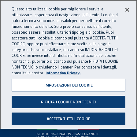
Accedi ai servizi online
For international visitors
Vai al menu principale
Vai al contenuto principale
Questo sito utilizza i cookie per migliorare i servizi e
ottimizzare l’esperienza di navigazione dell’utente. I cookie di
INAIL - Istituto Nazionale per 
natura tecnica sono indispensabili per permettere il corretto
Apri cerca
Apr
funzionamento del sito. Solo previo consenso dell’utente,
possono essere installati ulteriori tipologie di cookie. Puoi
Navigazione principale
accettare tutti i cookie cliccando sul pulsante ACCETTA TUTTI I
COOKIE, oppure puoi effettuare le tue scelte sulle singole
Pagina non disponibile
categorie che vuoi installare, cliccando su IMPOSTAZIONI DEI
COOKIE. Se invece intendi rifiutarne l’installazione dei cookie
non tecnici, puoi farlo cliccando sul pulsante RIFIUTA I COOKIE
Il contenuto non è stato trovato. Per continuare la
NON TECNICI o chiudendo il banner. Per conoscere i dettagli,
consulta la nostra
Informativa Privacy.
navigazione è possibile ritornare alla
home page
o utilizzare
il menu principale.
IMPOSTAZIONI DEI COOKIE
RIFIUTA I COOKIE NON TECNICI
Footer
ACCETTA TUTTI I COOKIE