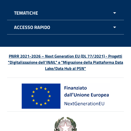
TEMATICHE
APRI 
ACCESSO RAPIDO
APRI 
PNRR 2021-2026 – Next Generation EU (DL 77/2021) - Progetti
"Digitalizzazione dell’INAIL" e "Migrazione della Piattaforma Data
Lake/Data Hub al PSN"