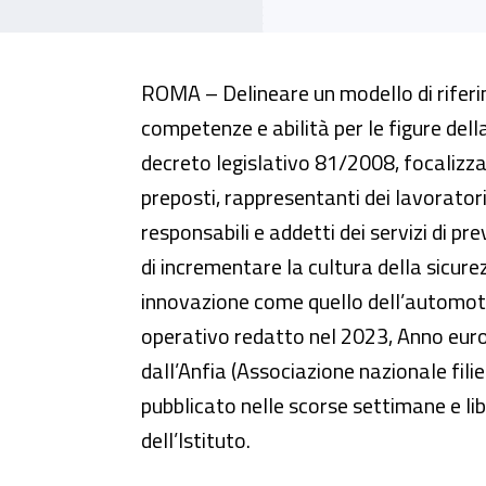
Sicurezza aziendale nel settore
ROMA – Delineare un modello di riferi
competenze e abilità per le figure del
decreto legislativo 81/2008, focalizzan
preposti, rappresentanti dei lavoratori
responsabili e addetti dei servizi di pr
di incrementare la cultura della sicure
innovazione come quello dell’automotiv
operativo redatto nel 2023, Anno euro
dall’Anfia (Associazione nazionale fili
pubblicato nelle scorse settimane e li
dell’Istituto.