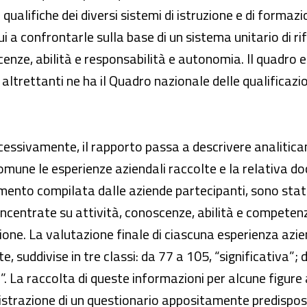
qualifiche dei diversi sistemi di istruzione e di forma
ui a confrontarle sulla base di un sistema unitario di rif
enze, abilità e responsabilità e autonomia. Il quadro eu
 altrettanti ne ha il Quadro nazionale delle qualificazio
essivamente, il rapporto passa a descrivere analiticame
omune le esperienze aziendali raccolte e la relativa 
mento compilata dalle aziende partecipanti, sono state 
centrate su attività, conoscenze, abilità e competenze 
ione. La valutazione finale di ciascuna esperienza azi
te, suddivise in tre classi: da 77 a 105, “significativa”
. La raccolta di queste informazioni per alcune figure a
inistrazione di un questionario appositamente predisp