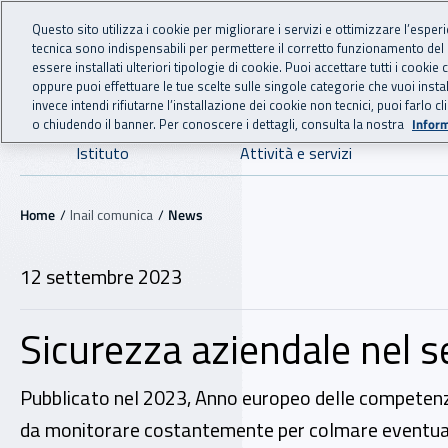
For international visitors
Vai al menu principale
Vai al contenuto principale
Questo sito utilizza i cookie per migliorare i servizi e ottimizzare l’esper
tecnica sono indispensabili per permettere il corretto funzionamento del
INAIL - Istituto Nazionale
essere installati ulteriori tipologie di cookie. Puoi accettare tutti i cook
oppure puoi effettuare le tue scelte sulle singole categorie che vuoi ins
invece intendi rifiutarne l’installazione dei cookie non tecnici, puoi farl
o chiudendo il banner. Per conoscere i dettagli, consulta la nostra
Inform
Navigazione principale
Istituto
Attività e servizi
Navigazione - Ti trovi in:
Home
Inail comunica
News
12 settembre 2023
Sicurezza aziendale nel s
Pubblicato nel 2023, Anno europeo delle competenze, 
da monitorare costantemente per colmare eventual