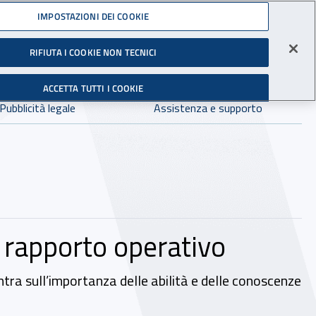
Accedi ai servizi online
IMPOSTAZIONI DEI COOKIE
gli Infortuni sul Lavoro
RIFIUTA I COOKIE NON TECNICI
Facebook - Sito esterno - Apertura in nuova finestra
X - Sito esterno - Apertura in nuova finestra
Instagram - Sito esterno - Apertura in 
Linkedin - Sito esterno - Apertur
Youtube - Sito esterno - A
Tiktok - Sito estern
Spreaker - Si
Feed R
in:
tutto INAIL.it
Avvia r
ACCETTA TUTTI I COOKIE
Dove cercare:
Pubblicità legale
Assistenza e supporto
l rapporto operativo
ntra sull’importanza delle abilità e delle conoscenze