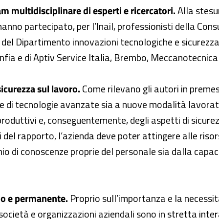
m multidisciplinare di esperti e ricercatori.
Alla stesu
hanno partecipato, per l’Inail, professionisti della Cons
ri del Dipartimento innovazioni tecnologiche e sicurezza
’Anfia e di Aptiv Service Italia, Brembo, Meccanotecnica
sicurezza sul lavoro.
Come rilevano gli autori in premess
ne di tecnologie avanzate sia a nuove modalità lavorat
i produttivi e, conseguentemente, degli aspetti di sicure
l rapporto, l’azienda deve poter attingere alle risorse 
 di conoscenze proprie del personale sia dalla capaci
nuo e permanente.
Proprio sull’importanza e la necessit
ocietà e organizzazioni aziendali sono in stretta inte