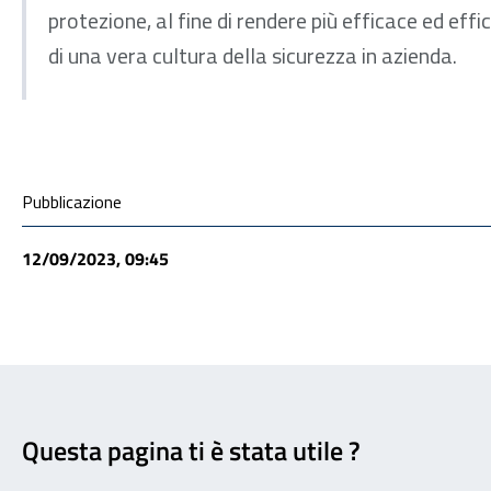
protezione, al fine di rendere più efficace ed eff
di una vera cultura della sicurezza in azienda.
Condivisione social
Pubblicazione
12/09/2023, 09:45
Feedback
Questa pagina ti è stata utile ?