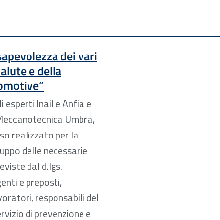
sapevolezza dei vari
alute e della
tomotive”
esperti Inail e Anfia e
, Meccanotecnica Umbra,
rso realizzato per la
iluppo delle necessarie
viste dal d.lgs.
enti e preposti,
voratori, responsabili del
ervizio di prevenzione e