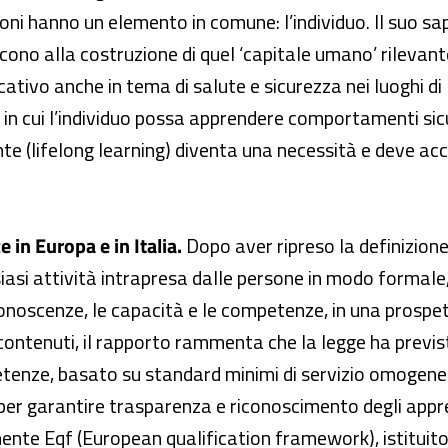
oni hanno un elemento in comune: l’individuo. Il suo sap
cono alla costruzione di quel ‘capitale umano’ rilevant
ativo anche in tema di salute e sicurezza nei luoghi di
n cui l’individuo possa apprendere comportamenti sicu
e (lifelong learning) diventa una necessità e deve ac
 in Europa e in Italia.
Dopo aver ripreso la definizio
si attività intrapresa dalle persone in modo formale,
e conoscenze, le capacità e le competenze, in una prospet
ontenuti, il rapporto rammenta che la legge ha previst
tenze, basato su standard minimi di servizio omogenei s
ea per garantire trasparenza e riconoscimento degli appr
nte Eqf (European qualification framework), istituito 