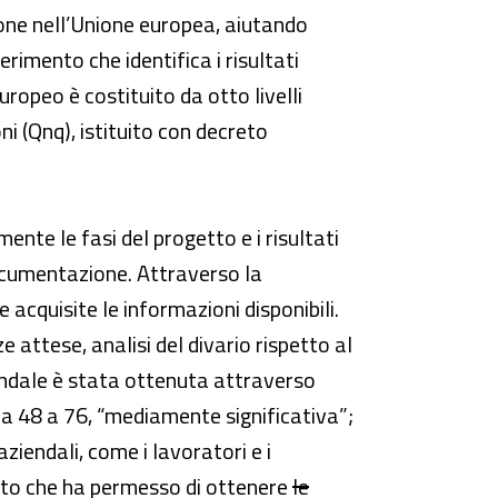
zione nell’Unione europea, aiutando
erimento che identifica i risultati
ropeo è costituito da otto livelli
ni (Qnq), istituito con decreto
nte le fasi del progetto e i risultati
documentazione. Attraverso la
acquisite le informazioni disponibili.
attese, analisi del divario rispetto al
endale è stata ottenuta attraverso
; da 48 a 76, “mediamente significativa”;
ziendali, come i lavoratori e i
Attenzione! Il valore
osto che ha permesso di ottenere
le