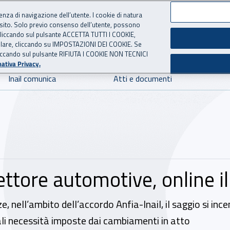
ienza di navigazione dell’utente. I cookie di natura
 sito. Solo previo consenso dell’utente, possono
 per l'Assicurazione contro 
ie cliccando sul pulsante ACCETTA TUTTI I COOKIE,
tallare, cliccando su IMPOSTAZIONI DEI COOKIE. Se
o cliccando sul pulsante RIFIUTA I COOKIE NON TECNICI
ativa Privacy.
Inail comunica
Atti e documenti
ettore automotive, online i
nell’ambito dell’accordo Anfia-Inail, il saggio si ince
i necessità imposte dai cambiamenti in atto