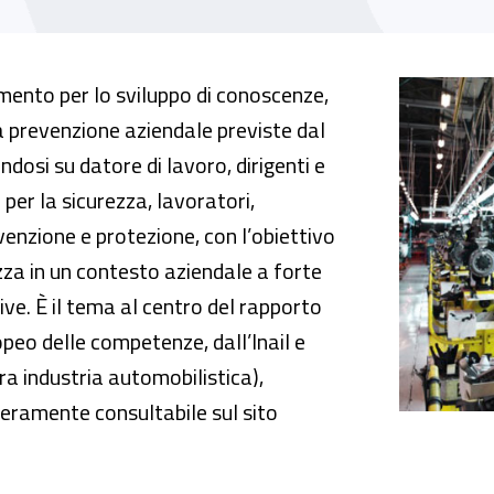
 automotive, online il rapporto operativo
mento per lo sviluppo di conoscenze,
la prevenzione aziendale previste dal
dosi su datore di lavoro, dirigenti e
 per la sicurezza, lavoratori,
evenzione e protezione, con l’obiettivo
zza in un contesto aziendale a forte
e. È il tema al centro del rapporto
peo delle competenze, dall’Inail e
era industria automobilistica),
beramente consultabile sul sito