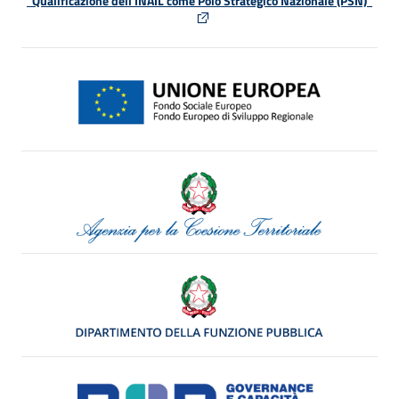
"Qualificazione dell'INAIL come Polo Strategico Nazionale (PSN)"