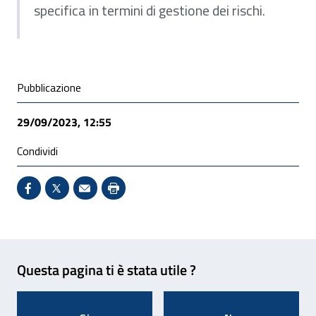
specifica in termini di gestione dei rischi.
Condivisione social
Pubblicazione
29/09/2023, 12:55
Condividi
Condividi su Facebook - Sito esterno - Apertura in 
X - Sito esterno - Apertura in nuova finestra
Invio Mail: apre il programma di posta el
Stampa pagina: scelta meno ecologic
Feedback
Questa pagina ti è stata utile ?