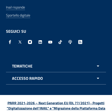
Inail risponde
Sportello digitale
SEGUICI SU
Facebook - Sito esterno - Apertura in nuova finestra
X - Sito esterno - Apertura in nuova finestra
Instagram - Sito esterno - Apertura in nuo
Linkedin - Sito esterno - Apertura in 
Youtube - Sito esterno - Apertur
TikTok - Sito esterno - Ape
Spreaker - Sito estern
Feed RSS - Apert
TEMATICHE
APRI 
ACCESSO RAPIDO
APRI 
PNRR 2021-2026 – Next Generation EU (DL 77/2021) - Progetti
"Digitalizzazione dell’INAIL" e "Migrazione della Piattaforma Data