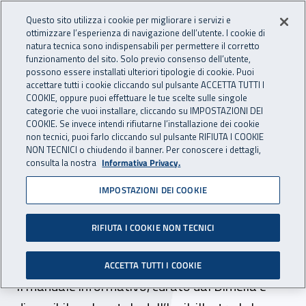
Accedi ai servizi online
For international visitors
Vai al menu principale
Vai al contenuto principale
Questo sito utilizza i cookie per migliorare i servizi e
ottimizzare l’esperienza di navigazione dell’utente. I cookie di
INAIL - Istituto Nazionale per 
natura tecnica sono indispensabili per permettere il corretto
Apri cerca
Apr
funzionamento del sito. Solo previo consenso dell’utente,
possono essere installati ulteriori tipologie di cookie. Puoi
Navigazione principale
accettare tutti i cookie cliccando sul pulsante ACCETTA TUTTI I
COOKIE, oppure puoi effettuare le tue scelte sulle singole
Navigazione - Ti trovi in:
Home
Inail comunica
News
categorie che vuoi installare, cliccando su IMPOSTAZIONI DEI
COOKIE. Se invece intendi rifiutarne l’installazione dei cookie
non tecnici, puoi farlo cliccando sul pulsante RIFIUTA I COOKIE
NON TECNICI o chiudendo il banner. Per conoscere i dettagli,
29 settembre 2023
consulta la nostra
Informativa Privacy.
IMPOSTAZIONI DEI COOKIE
Personale di laboratorio,
come gestire il rischio
RIFIUTA I COOKIE NON TECNICI
chimico
ACCETTA TUTTI I COOKIE
Il manuale informativo, curato dal Dimeila e