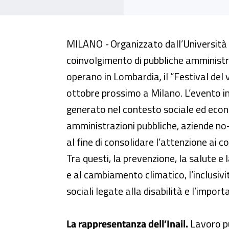
L’Inail al Festival del valore pu
MILANO
-
Organizzato dall’Università 
coinvolgimento di pubbliche amministra
operano in Lombardia
,
il “Festival del
ottobre prossimo a Milano. L’evento i
generato nel contesto sociale ed econ
amministrazioni pubbliche, aziende no-p
al fine di consolidare l’attenzione ai c
Tra questi, la prevenzione, la salute e 
e al cambiamento climatico, l’inclusivi
sociali legate alla disabilità e l’import
La rappresentanza dell’Inail.
Lavoro pu