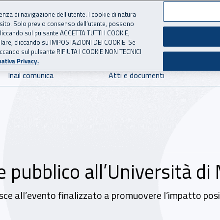
ienza di navigazione dell’utente. I cookie di natura
 sito. Solo previo consenso dell’utente, possono
 per l'Assicurazione contro 
ie cliccando sul pulsante ACCETTA TUTTI I COOKIE,
tallare, cliccando su IMPOSTAZIONI DEI COOKIE. Se
o cliccando sul pulsante RIFIUTA I COOKIE NON TECNICI
ativa Privacy.
Inail comunica
Atti e documenti
ore pubblico all’Università d
sce all’evento finalizzato a promuovere l’impatto posi