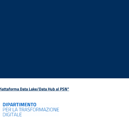
 Piattaforma Data Lake/Data Hub al PSN"