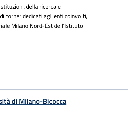
tituzioni, della ricerca e
 corner dedicati agli enti coinvolti,
riale Milano Nord-Est dell’Istituto
 una nuova finestra
rsità di Milano-Bicocca
 una nuova finestra