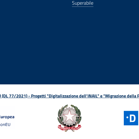
Superabile
ova finestra
in nuova finestra
tura in nuova finestra
 Apertura in nuova finestra
sterno - Apertura in nuova finestra
Apertura nella stessa finestra
L 77/2021) - Progetti "Digitalizzazione dell’INAIL" e "Migrazione della