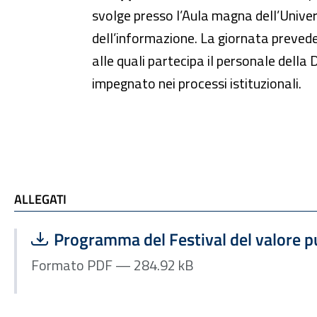
svolge presso l’Aula magna dell’Universi
dell’informazione. La giornata prevede 
alle quali partecipa il personale della
impegnato nei processi istituzionali.
ALLEGATI e TI POTREBBE INTERESSARE
ALLEGATI
Scarica file:
Formato PDF — Dimensione 284.92 kB
Programma del Festival del valore p
Formato PDF — 284.92 kB