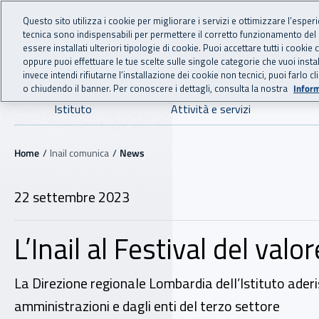
For international visitors
Vai al menu principale
Vai al contenuto principale
Questo sito utilizza i cookie per migliorare i servizi e ottimizzare l’esper
tecnica sono indispensabili per permettere il corretto funzionamento del
INAIL - Istituto Nazionale
essere installati ulteriori tipologie di cookie. Puoi accettare tutti i cook
oppure puoi effettuare le tue scelte sulle singole categorie che vuoi ins
invece intendi rifiutarne l’installazione dei cookie non tecnici, puoi farl
o chiudendo il banner. Per conoscere i dettagli, consulta la nostra
Inform
Navigazione principale
Istituto
Attività e servizi
Navigazione - Ti trovi in:
Home
Inail comunica
News
22 settembre 2023
L’Inail al Festival del val
La Direzione regionale Lombardia dell’Istituto aderi
amministrazioni e dagli enti del terzo settore