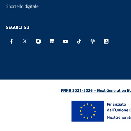
Sportello digitale
SEGUICI SU
Facebook - Sito esterno - Apertura in nuova finestra
X - Sito esterno - Apertura in nuova finestra
Instagram - Sito esterno - Apertura in nu
Linkedin - Sito esterno - Apertura 
Youtube - Sito esterno - Aper
TikTok - Sito esterno -
Spreaker - Sito e
Feed RSS - 
PNRR 2021-2026 – Next Generation EU (D