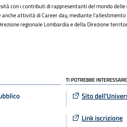
tà con i contributi di rappresentanti del mondo delle is
anche attività di Career day, mediante l’allestimento di
 Direzione regionale Lombardia e della Direzione territo
TI POTREBBE INTERESSARE
Sito esterno : apre
ubblico
Sito dell'Unive
Sito esterno : apre
Link iscrizione