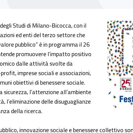
bblico all’Università di Milano-Bicocca
degli Studi di Milano-Bicocca, con il
zioni ed enti del terzo settore che
 valore pubblico” è in programma il 26
ntende promuovere l’impatto positivo
omico dalle attività svolte da
rofit, imprese sociali e associazioni,
omuni obiettivi di benessere sociale.
la sicurezza, l’attenzione all’ambiente
tà, l’eliminazione delle disuguaglianze
anza della ricerca.
bblico, innovazione sociale e benessere collettivo son