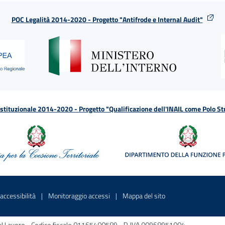
POC Legalità 2014-2020 - Progetto "Antifrode e Internal Audit"
tituzionale 2014-2020 - Progetto "Qualificazione dell'INAIL come Polo St
a
 in una nuova finestra
Sito interno - Apre in una nuova finestra
Sito interno - Apre in una nuova fines
Sito interno - Apre 
accessibilità
Monitoraggio accessi
Mappa del sito
ni sul Lavoro - Codice fiscale 01165400589 - P. IVA 00968951004