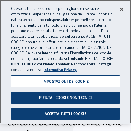
Accedi ai servizi online
For international visitors
Vai al menu principale
Vai al contenuto principale
Questo sito utilizza i cookie per migliorare i servizi e
ottimizzare l’esperienza di navigazione dell’utente. I cookie di
INAIL - Istituto Nazionale per 
natura tecnica sono indispensabili per permettere il corretto
Apri cerca
Apr
funzionamento del sito. Solo previo consenso dell’utente,
possono essere installati ulteriori tipologie di cookie. Puoi
Navigazione principale
accettare tutti i cookie cliccando sul pulsante ACCETTA TUTTI I
COOKIE, oppure puoi effettuare le tue scelte sulle singole
Navigazione - Ti trovi in:
Home
Inail comunica
News
categorie che vuoi installare, cliccando su IMPOSTAZIONI DEI
COOKIE. Se invece intendi rifiutarne l’installazione dei cookie
non tecnici, puoi farlo cliccando sul pulsante RIFIUTA I COOKIE
NON TECNICI o chiudendo il banner. Per conoscere i dettagli,
22 settembre 2023
consulta la nostra
Informativa Privacy.
IMPOSTAZIONI DEI COOKIE
Inail e Ufficio scolastico
provinciale di Firenze
RIFIUTA I COOKIE NON TECNICI
insieme per promuovere la
ACCETTA TUTTI I COOKIE
cultura della sicurezza nelle