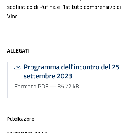
scolastico di Rufina e l’Istituto comprensivo di
Vinci.
ALLEGATI
ALLEGATI
Scarica file:
Formato PDF — Dimensione 85.72 kB
Programma dell'incontro del 25
settembre 2023
Formato PDF — 85.72 kB
Condivisione social
Pubblicazione