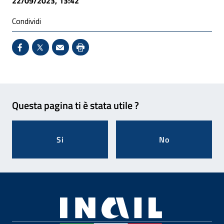
22/09/2023, 13:42
Condividi
Condividi su Facebook - Sito esterno - Apertura in 
X - Sito esterno - Apertura in nuova finestra
Invio Mail: apre il programma di posta el
Stampa pagina: scelta meno ecologic
Feedback
Questa pagina ti è stata utile ?
Si
No
Footer