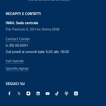
RECAPITI E CONTATTI
INAIL Sede centrale
P.le Pastore 6, 00144 Roma (RM)
Contact Center
(+39) 06.6001
Dal lunedì al venerdì dalle 9.00 alle 18.00
Inail risponde
Sportello digitale
SEGUICI SU
Facebook - Sito esterno - Apertura in nuova finestra
X - Sito esterno - Apertura in nuova finestra
Instagram - Sito esterno - Apertura in nuo
Linkedin - Sito esterno - Apertura in 
Youtube - Sito esterno - Apertur
TikTok - Sito esterno - Ape
Spreaker - Sito estern
Feed RSS - Apert