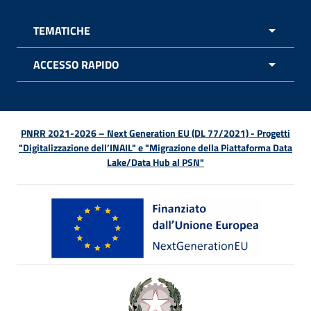
TEMATICHE
APRI 
ACCESSO RAPIDO
APRI 
PNRR 2021-2026 – Next Generation EU (DL 77/2021) - Progetti
"Digitalizzazione dell’INAIL" e "Migrazione della Piattaforma Data
Lake/Data Hub al PSN"