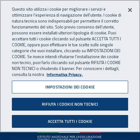
Accedi ai servizi online
For international visitors
Vai al menu principale
Vai al contenuto principale
Questo sito utilizza i cookie per migliorare i servizi e
ottimizzare l’esperienza di navigazione dell’utente. I cookie di
INAIL - Istituto Nazionale per 
natura tecnica sono indispensabili per permettere il corretto
Apri cerca
Apr
funzionamento del sito. Solo previo consenso dell’utente,
possono essere installati ulteriori tipologie di cookie. Puoi
Navigazione principale
accettare tutti i cookie cliccando sul pulsante ACCETTA TUTTI I
COOKIE, oppure puoi effettuare le tue scelte sulle singole
Pagina non disponibile
categorie che vuoi installare, cliccando su IMPOSTAZIONI DEI
COOKIE. Se invece intendi rifiutarne l’installazione dei cookie
non tecnici, puoi farlo cliccando sul pulsante RIFIUTA I COOKIE
Il contenuto non è stato trovato. Per continuare la
NON TECNICI o chiudendo il banner. Per conoscere i dettagli,
consulta la nostra
Informativa Privacy.
navigazione è possibile ritornare alla
home page
o utilizzare
il menu principale.
IMPOSTAZIONI DEI COOKIE
RIFIUTA I COOKIE NON TECNICI
Footer
ACCETTA TUTTI I COOKIE