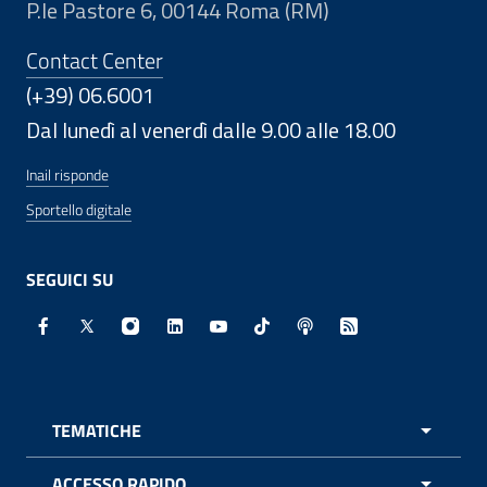
P.le Pastore 6, 00144 Roma (RM)
Contact Center
(+39) 06.6001
Dal lunedì al venerdì dalle 9.00 alle 18.00
Inail risponde
Sportello digitale
SEGUICI SU
Facebook - Sito esterno - Apertura in nuova finestra
X - Sito esterno - Apertura in nuova finestra
Instagram - Sito esterno - Apertura in nuo
Linkedin - Sito esterno - Apertura in 
Youtube - Sito esterno - Apertur
TikTok - Sito esterno - Ape
Spreaker - Sito estern
Feed RSS - Apert
TEMATICHE
APRI 
ACCESSO RAPIDO