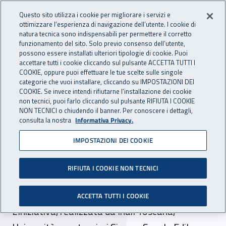
Accedi ai servizi online
For international visitors
Vai al menu principale
Vai al contenuto principale
Questo sito utilizza i cookie per migliorare i servizi e
ottimizzare l’esperienza di navigazione dell’utente. I cookie di
INAIL - Istituto Nazionale per 
natura tecnica sono indispensabili per permettere il corretto
Apri cerca
Apr
funzionamento del sito. Solo previo consenso dell’utente,
possono essere installati ulteriori tipologie di cookie. Puoi
Navigazione principale
accettare tutti i cookie cliccando sul pulsante ACCETTA TUTTI I
COOKIE, oppure puoi effettuare le tue scelte sulle singole
Navigazione - Ti trovi in:
Home
Inail comunica
News
categorie che vuoi installare, cliccando su IMPOSTAZIONI DEI
COOKIE. Se invece intendi rifiutarne l’installazione dei cookie
non tecnici, puoi farlo cliccando sul pulsante RIFIUTA I COOKIE
NON TECNICI o chiudendo il banner. Per conoscere i dettagli,
29 maggio 2023
consulta la nostra
Informativa Privacy.
IMPOSTAZIONI DEI COOKIE
Siena, al via le attività
formative del progetto
RIFIUTA I COOKIE NON TECNICI
"Edifichiamo Cittadinanza"
ACCETTA TUTTI I COOKIE
L’iniziativa, realizzata da Inail Toscana,