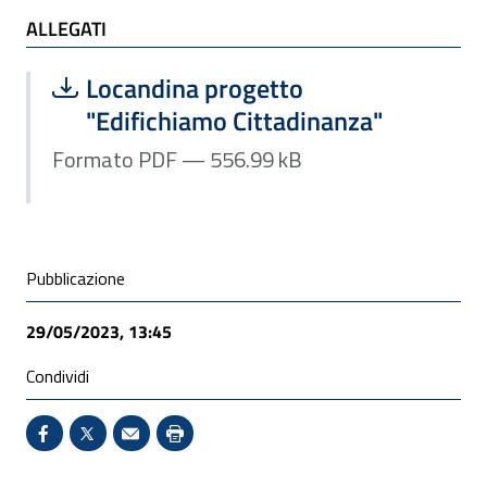
ALLEGATI
ALLEGATI
Scarica file:
Formato PDF — Dimensione 556.99 k
Locandina progetto
"Edifichiamo Cittadinanza"
Formato PDF — 556.99 kB
Condivisione social
Pubblicazione
29/05/2023, 13:45
Condividi
Condividi su Facebook - Sito esterno - Apertura in 
X - Sito esterno - Apertura in nuova finestra
Invio Mail: apre il programma di posta el
Stampa pagina: scelta meno ecologic