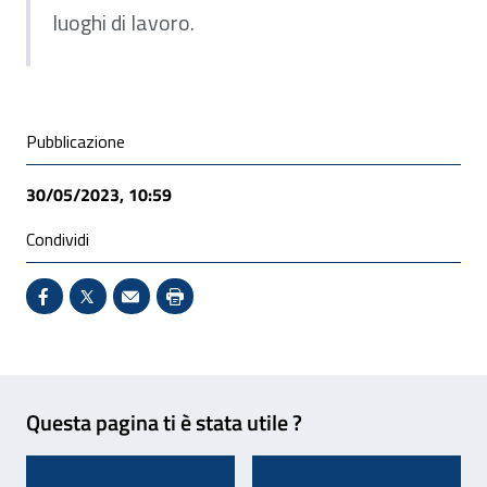
luoghi di lavoro.
Condivisione social
Pubblicazione
30/05/2023, 10:59
Condividi
Condividi su Facebook - Sito esterno - Apertura in 
X - Sito esterno - Apertura in nuova finestra
Invio Mail: apre il programma di posta el
Stampa pagina: scelta meno ecologic
Feedback
Questa pagina ti è stata utile ?