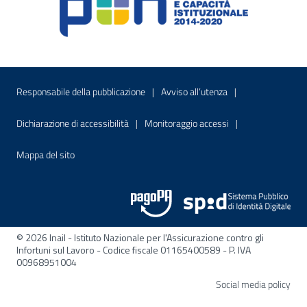
Menu di servizio
Sito interno - Apre in una nuova finestr
Sito interno - Apre
Responsabile della pubblicazione
Avviso all’utenza
Sito interno - Apre in una nuova finestra
Sito interno - Apre
Dichiarazione di accessibilità
Monitoraggio accessi
Sito interno - Apre nella stessa finestra
Mappa del sito
© 2026 Inail - Istituto Nazionale per l'Assicurazione contro gli
Infortuni sul Lavoro - Codice fiscale 01165400589 - P. IVA
00968951004
Apre
Social media policy