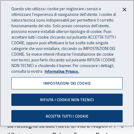
Accedi ai servizi online
For international visitors
Vai al menu principale
Vai al contenuto principale
Questo sito utilizza i cookie per migliorare i servizi e
ottimizzare l’esperienza di navigazione dell’utente. I cookie di
INAIL - Istituto Nazionale per 
natura tecnica sono indispensabili per permettere il corretto
Apri cerca
Apr
funzionamento del sito. Solo previo consenso dell’utente,
possono essere installati ulteriori tipologie di cookie. Puoi
Navigazione principale
accettare tutti i cookie cliccando sul pulsante ACCETTA TUTTI I
COOKIE, oppure puoi effettuare le tue scelte sulle singole
Navigazione - Ti trovi in:
Home
Inail comunica
News
categorie che vuoi installare, cliccando su IMPOSTAZIONI DEI
COOKIE. Se invece intendi rifiutarne l’installazione dei cookie
non tecnici, puoi farlo cliccando sul pulsante RIFIUTA I COOKIE
NON TECNICI o chiudendo il banner. Per conoscere i dettagli,
30 maggio 2023
consulta la nostra
Informativa Privacy.
IMPOSTAZIONI DEI COOKIE
Inail Campania alla XII
edizione del Napoli Bike
RIFIUTA I COOKIE NON TECNICI
Festival
ACCETTA TUTTI I COOKIE
La rassegna su due ruote al via, a Napoli il 1° e