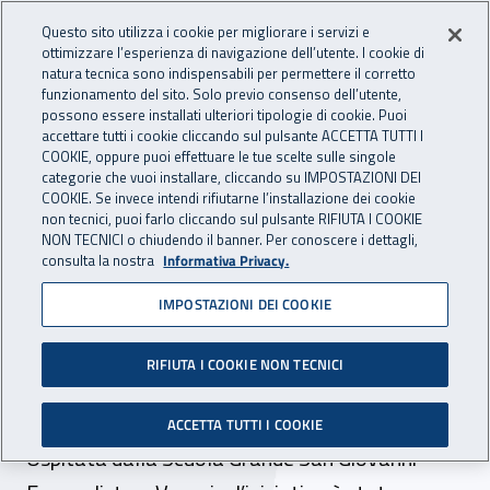
Accedi ai servizi online
For international visitors
Vai al menu principale
Vai al contenuto principale
Questo sito utilizza i cookie per migliorare i servizi e
ottimizzare l’esperienza di navigazione dell’utente. I cookie di
INAIL - Istituto Nazionale per 
natura tecnica sono indispensabili per permettere il corretto
Apri cerca
Apr
funzionamento del sito. Solo previo consenso dell’utente,
possono essere installati ulteriori tipologie di cookie. Puoi
Navigazione principale
accettare tutti i cookie cliccando sul pulsante ACCETTA TUTTI I
COOKIE, oppure puoi effettuare le tue scelte sulle singole
Navigazione - Ti trovi in:
Home
Inail comunica
News
categorie che vuoi installare, cliccando su IMPOSTAZIONI DEI
COOKIE. Se invece intendi rifiutarne l’installazione dei cookie
non tecnici, puoi farlo cliccando sul pulsante RIFIUTA I COOKIE
NON TECNICI o chiudendo il banner. Per conoscere i dettagli,
05 maggio 2023
consulta la nostra
Informativa Privacy.
IMPOSTAZIONI DEI COOKIE
Forum della prevenzione
“Made in Inail”, l’evento del
RIFIUTA I COOKIE NON TECNICI
4 maggio in Veneto
ACCETTA TUTTI I COOKIE
Ospitata dalla Scuola Grande San Giovanni