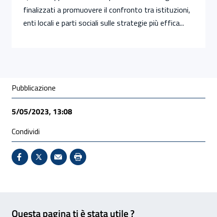
finalizzati a promuovere il confronto tra istituzioni,
enti locali e parti sociali sulle strategie più effica...
Condivisione social
Pubblicazione
5/05/2023, 13:08
Condividi
Condividi su Facebook - Sito esterno - Apertura in 
X - Sito esterno - Apertura in nuova finestra
Invio Mail: apre il programma di posta el
Stampa pagina: scelta meno ecologic
Feedback
Questa pagina ti è stata utile ?