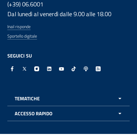
(+39) 06.6001
Dal lunedì al venerdì dalle 9.00 alle 18.00
Inail risponde
Sportello digitale
SEGUICI SU
Facebook - Sito esterno - Apertura in nuova finestra
X - Sito esterno - Apertura in nuova finestra
Instagram - Sito esterno - Apertura in nuo
Linkedin - Sito esterno - Apertura in 
Youtube - Sito esterno - Apertur
TikTok - Sito esterno - Ape
Spreaker - Sito estern
Feed RSS - Apert
TEMATICHE
APRI 
ACCESSO RAPIDO
APRI 