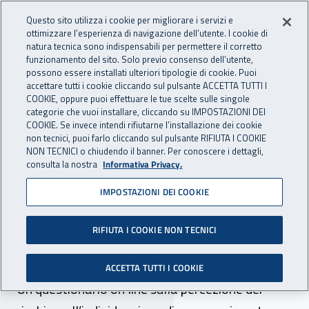
Accedi ai servizi online
For international visitors
Vai al menu principale
Vai al contenuto principale
Questo sito utilizza i cookie per migliorare i servizi e
ottimizzare l’esperienza di navigazione dell’utente. I cookie di
INAIL - Istituto Nazionale per 
natura tecnica sono indispensabili per permettere il corretto
Apri cerca
Apr
funzionamento del sito. Solo previo consenso dell’utente,
possono essere installati ulteriori tipologie di cookie. Puoi
Navigazione principale
accettare tutti i cookie cliccando sul pulsante ACCETTA TUTTI I
COOKIE, oppure puoi effettuare le tue scelte sulle singole
Navigazione - Ti trovi in:
Home
Inail comunica
News
categorie che vuoi installare, cliccando su IMPOSTAZIONI DEI
COOKIE. Se invece intendi rifiutarne l’installazione dei cookie
non tecnici, puoi farlo cliccando sul pulsante RIFIUTA I COOKIE
NON TECNICI o chiudendo il banner. Per conoscere i dettagli,
20 aprile 2023
consulta la nostra
Informativa Privacy.
IMPOSTAZIONI DEI COOKIE
Veneto, conclusa la prima
fase del progetto “Studenti
RIFIUTA I COOKIE NON TECNICI
e risk management”
ACCETTA TUTTI I COOKIE
Un questionario on line sulla percezione dei