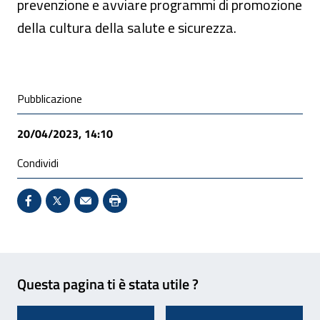
prevenzione e avviare programmi di promozione
della cultura della salute e sicurezza.
Condivisione social
Pubblicazione
20/04/2023, 14:10
Condividi
Condividi su Facebook - Sito esterno - Apertura in 
X - Sito esterno - Apertura in nuova finestra
Invio Mail: apre il programma di posta el
Stampa pagina: scelta meno ecologic
Feedback
Questa pagina ti è stata utile ?