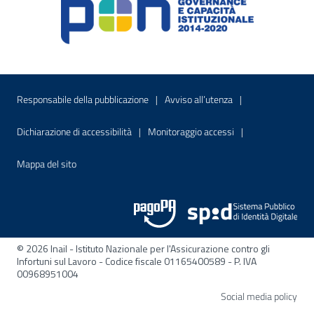
Menu di servizio
Sito interno - Apre in una nuova finestr
Sito interno - Apre
Responsabile della pubblicazione
Avviso all’utenza
Sito interno - Apre in una nuova finestra
Sito interno - Apre
Dichiarazione di accessibilità
Monitoraggio accessi
Sito interno - Apre nella stessa finestra
Mappa del sito
© 2026 Inail - Istituto Nazionale per l'Assicurazione contro gli
Infortuni sul Lavoro - Codice fiscale 01165400589 - P. IVA
00968951004
Apre
Social media policy