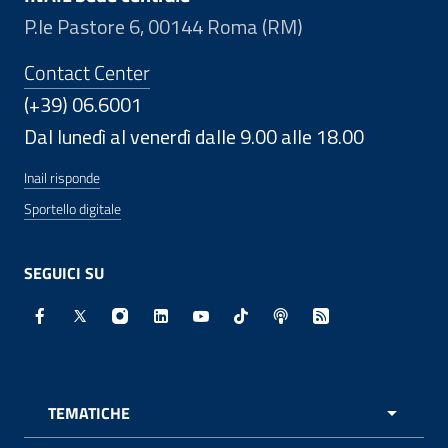
P.le Pastore 6, 00144 Roma (RM)
Contact Center
(+39) 06.6001
Dal lunedì al venerdì dalle 9.00 alle 18.00
Inail risponde
Sportello digitale
SEGUICI SU
Facebook - Sito esterno - Apertura in nuova finestra
X - Sito esterno - Apertura in nuova finestra
Instagram - Sito esterno - Apertura in nuo
Linkedin - Sito esterno - Apertura in 
Youtube - Sito esterno - Apertur
TikTok - Sito esterno - Ape
Spreaker - Sito estern
Feed RSS - Apert
TEMATICHE
APRI 