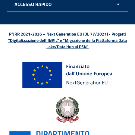
ACCESSO RAPIDO
APRI 
PNRR 2021-2026 – Next Generation EU (DL 77/2021) - Progetti
"Digitalizzazione dell’INAIL" e "Migrazione della Piattaforma Data
Lake/Data Hub al PSN"