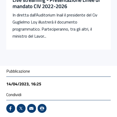
mandato CIV 2022-2026
In diretta dall'Auditorium Inail il presidente del Civ
Guglielmo Loy illustrerà il documento
programmatico. Parteciperanno, tra gli altri, il
ministro del Lavor...
Condivisione social
Pubblicazione
14/04/2023, 16:25
Condividi
Condividi su Facebook - Sito esterno - Apertura in 
X - Sito esterno - Apertura in nuova finestra
Invio Mail: apre il programma di posta el
Stampa pagina: scelta meno ecologic