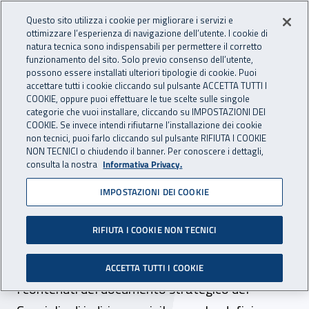
Accedi ai servizi online
For international visitors
Vai al menu principale
Vai al contenuto principale
Questo sito utilizza i cookie per migliorare i servizi e
ottimizzare l’esperienza di navigazione dell’utente. I cookie di
INAIL - Istituto Nazionale per 
natura tecnica sono indispensabili per permettere il corretto
Apri cerca
Apr
funzionamento del sito. Solo previo consenso dell’utente,
possono essere installati ulteriori tipologie di cookie. Puoi
Navigazione principale
accettare tutti i cookie cliccando sul pulsante ACCETTA TUTTI I
COOKIE, oppure puoi effettuare le tue scelte sulle singole
Navigazione - Ti trovi in:
Home
Inail comunica
News
categorie che vuoi installare, cliccando su IMPOSTAZIONI DEI
COOKIE. Se invece intendi rifiutarne l’installazione dei cookie
non tecnici, puoi farlo cliccando sul pulsante RIFIUTA I COOKIE
NON TECNICI o chiudendo il banner. Per conoscere i dettagli,
14 aprile 2023
consulta la nostra
Informativa Privacy.
IMPOSTAZIONI DEI COOKIE
Civ Inail, presentate le
Linee di mandato della VII
RIFIUTA I COOKIE NON TECNICI
Consiliatura
ACCETTA TUTTI I COOKIE
I contenuti del documento strategico del