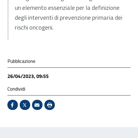
un elemento essenziale per la definizione
degli interventi di prevenzione primaria dei
rischi oncogeni.
Condivisione social
Pubblicazione
26/04/2023, 09:55
Condividi
Condividi su Facebook - Sito esterno - Apertura in 
X - Sito esterno - Apertura in nuova finestra
Invio Mail: apre il programma di posta el
Stampa pagina: scelta meno ecologic
Feedback