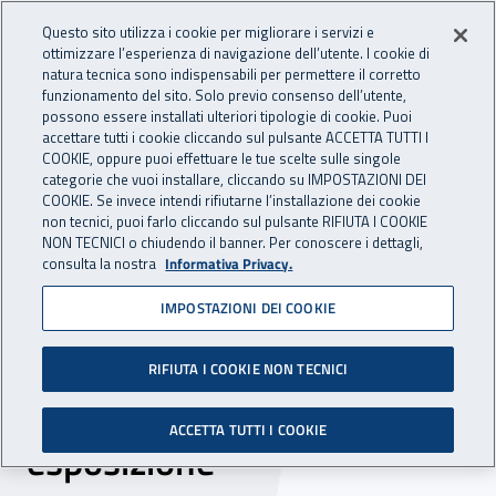
Accedi ai servizi online
For international visitors
Vai al menu principale
Vai al contenuto principale
Questo sito utilizza i cookie per migliorare i servizi e
ottimizzare l’esperienza di navigazione dell’utente. I cookie di
INAIL - Istituto Nazionale per 
natura tecnica sono indispensabili per permettere il corretto
Apri cerca
Apr
funzionamento del sito. Solo previo consenso dell’utente,
possono essere installati ulteriori tipologie di cookie. Puoi
Navigazione principale
accettare tutti i cookie cliccando sul pulsante ACCETTA TUTTI I
COOKIE, oppure puoi effettuare le tue scelte sulle singole
Navigazione - Ti trovi in:
Home
Inail comunica
News
categorie che vuoi installare, cliccando su IMPOSTAZIONI DEI
COOKIE. Se invece intendi rifiutarne l’installazione dei cookie
non tecnici, puoi farlo cliccando sul pulsante RIFIUTA I COOKIE
NON TECNICI o chiudendo il banner. Per conoscere i dettagli,
26 aprile 2023
consulta la nostra
Informativa Privacy.
IMPOSTAZIONI DEI COOKIE
Agenti cancerogeni nei
luoghi di lavoro, online il
RIFIUTA I COOKIE NON TECNICI
volume Inail sui rischi da
ACCETTA TUTTI I COOKIE
esposizione