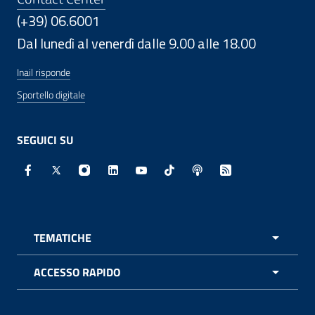
(+39) 06.6001
Dal lunedì al venerdì dalle 9.00 alle 18.00
Inail risponde
Sportello digitale
SEGUICI SU
Facebook - Sito esterno - Apertura in nuova finestra
X - Sito esterno - Apertura in nuova finestra
Instagram - Sito esterno - Apertura in nuo
Linkedin - Sito esterno - Apertura in 
Youtube - Sito esterno - Apertur
TikTok - Sito esterno - Ape
Spreaker - Sito estern
Feed RSS - Apert
TEMATICHE
APRI 
ACCESSO RAPIDO
APRI 