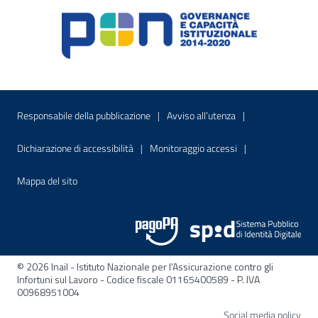
Menu di servizio
Sito interno - Apre in una nuova finestr
Sito interno - Apre
Responsabile della pubblicazione
Avviso all’utenza
Sito interno - Apre in una nuova finestra
Sito interno - Apre
Dichiarazione di accessibilità
Monitoraggio accessi
Sito interno - Apre nella stessa finestra
Mappa del sito
© 2026 Inail - Istituto Nazionale per l'Assicurazione contro gli
Infortuni sul Lavoro - Codice fiscale 01165400589 - P. IVA
00968951004
Apre
Social media policy