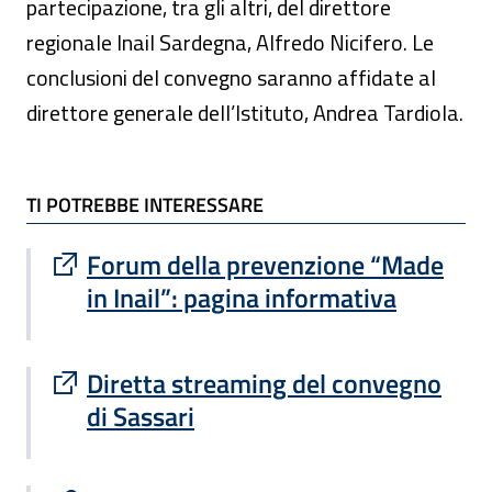
partecipazione, tra gli altri, del direttore
regionale Inail Sardegna, Alfredo Nicifero. Le
conclusioni del convegno saranno affidate al
direttore generale dell’Istituto, Andrea Tardiola.
TI POTREBBE INTERESSARE
TI POTREBBE INTERESSARE
Sito esterno : apre una nuova finestra
Forum della prevenzione “Made
in Inail”: pagina informativa
Sito esterno : apre una nuova finestra
Diretta streaming del convegno
di Sassari