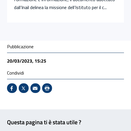
dall’Inail delinea la missione dell’Istituto per il c...
Condivisione social
Pubblicazione
20/03/2023, 15:25
Condividi
Condividi su Facebook - Sito esterno - Apertura in 
X - Sito esterno - Apertura in nuova finestra
Invio Mail: apre il programma di posta el
Stampa pagina: scelta meno ecologic
Feedback
Questa pagina ti è stata utile ?