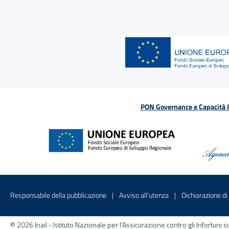
PON Governance e Capacità Is
Menu di servizio
Sito interno - Apre in una nuova finestr
Sito interno - Apre
Responsabile della pubblicazione
Avviso all’utenza
Dichiarazione di 
© 2026 Inail - Istituto Nazionale per l'Assicurazione contro gli Infortu