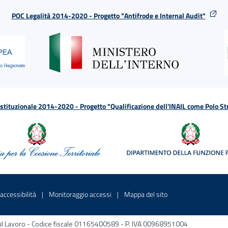
POC Legalità 2014-2020 - Progetto "Antifrode e Internal Audit"
tituzionale 2014-2020 - Progetto "Qualificazione dell'INAIL come Polo St
a
 in una nuova finestra
Sito interno - Apre in una nuova finestra
Sito interno - Apre in una nuova fines
Sito interno - Apre 
accessibilità
Monitoraggio accessi
Mappa del sito
ni sul Lavoro - Codice fiscale 01165400589 - P. IVA 00968951004