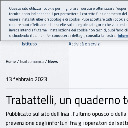
For international visitors
Vai al menu principale
Vai al contenuto principale
Questo sito utilizza i cookie per migliorare i servizi e ottimizzare l’esper
tecnica sono indispensabili per permettere il corretto funzionamento del
INAIL - Istituto Nazionale
essere installati ulteriori tipologie di cookie. Puoi accettare tutti i cook
oppure puoi effettuare le tue scelte sulle singole categorie che vuoi ins
invece intendi rifiutarne l’installazione dei cookie non tecnici, puoi farl
o chiudendo il banner. Per conoscere i dettagli, consulta la nostra
Inform
Navigazione principale
Istituto
Attività e servizi
Navigazione - Ti trovi in:
Home
Inail comunica
News
13 febbraio 2023
Trabattelli, un quaderno t
Pubblicato sul sito dell’Inail, l'ultimo opuscolo del
prevenzione degli infortuni fra gli operatori del sett