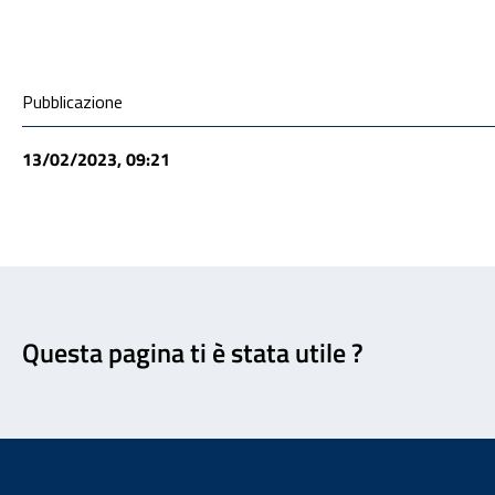
Condivisione social
Pubblicazione
13/02/2023, 09:21
Feedback
Questa pagina ti è stata utile ?