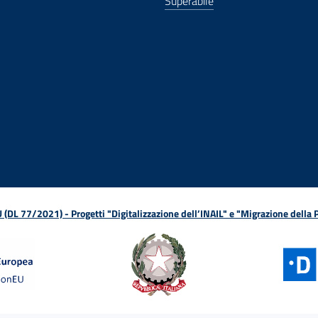
Superabile
ova finestra
in nuova finestra
tura in nuova finestra
 Apertura in nuova finestra
sterno - Apertura in nuova finestra
Apertura nella stessa finestra
L 77/2021) - Progetti "Digitalizzazione dell’INAIL" e "Migrazione della