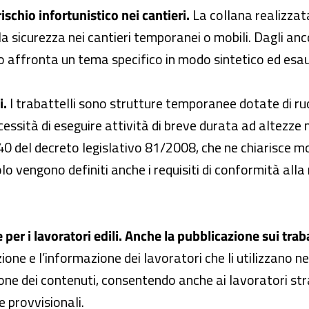
ischio infortunistico nei cantieri.
La collana realizzata
la sicurezza nei cantieri temporanei o mobili. Dagli an
colo affronta un tema specifico in modo sintetico ed esa
i.
I trabattelli sono strutture temporanee dotate di ruot
ecessità di eseguire attività di breve durata ad altezz
140 del decreto legislativo 81/2008, che ne chiarisce mo
colo vengono definiti anche i requisiti di conformità a
per i lavoratori edili.
Anche l
a pubblicazione sui traba
ione e l’informazione dei lavoratori che li utilizzano nei
e dei contenuti, consentendo anche ai lavoratori stra
e provvisionali.