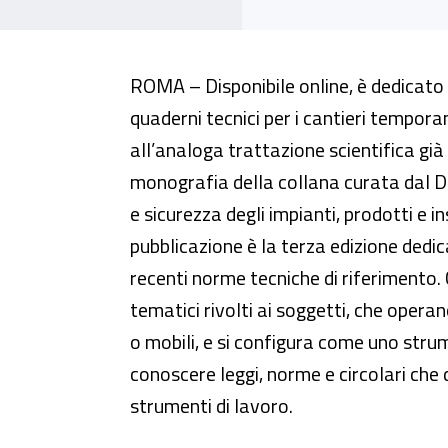
Trabattelli, un quaderno tecnico
ROMA – Disponibile online, è dedicato a
quaderni tecnici per i cantieri temporan
all’analoga trattazione scientifica gi
monografia della collana curata dal D
e sicurezza degli impianti, prodotti e in
pubblicazione è la terza edizione dedica
recenti norme tecniche di riferimento.
tematici rivolti ai soggetti, che opera
o mobili, e si configura come uno stru
conoscere leggi, norme e circolari che 
strumenti di lavoro.