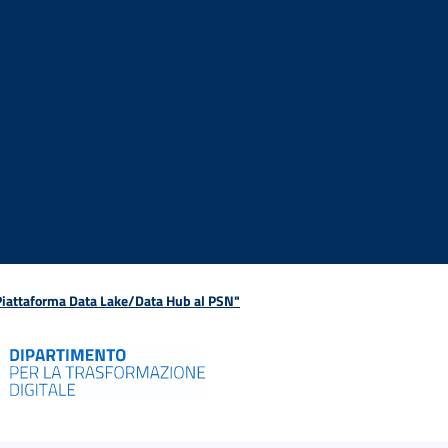
 Piattaforma Data Lake/Data Hub al PSN"