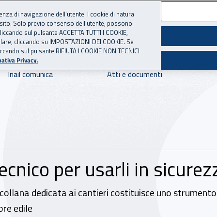
ienza di navigazione dell’utente. I cookie di natura
 sito. Solo previo consenso dell’utente, possono
 per l'Assicurazione contro 
ie cliccando sul pulsante ACCETTA TUTTI I COOKIE,
tallare, cliccando su IMPOSTAZIONI DEI COOKIE. Se
o cliccando sul pulsante RIFIUTA I COOKIE NON TECNICI
ativa Privacy.
Inail comunica
Atti e documenti
ecnico per usarli in sicurez
la collana dedicata ai cantieri costituisce uno strument
ore edile