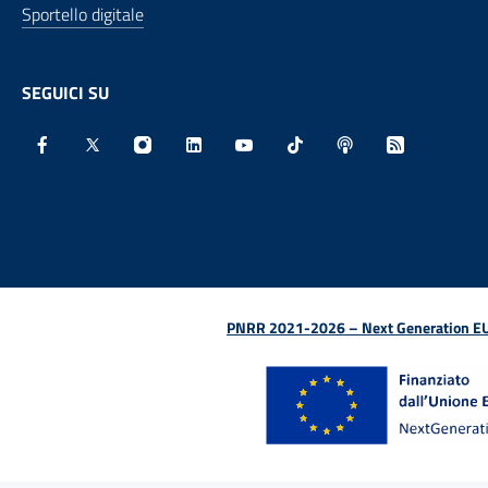
Sportello digitale
SEGUICI SU
Facebook - Sito esterno - Apertura in nuova finestra
X - Sito esterno - Apertura in nuova finestra
Instagram - Sito esterno - Apertura in nu
Linkedin - Sito esterno - Apertura 
Youtube - Sito esterno - Aper
TikTok - Sito esterno -
Spreaker - Sito e
Feed RSS - 
PNRR 2021-2026 – Next Generation EU (D