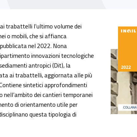
 per usarli in sicurezza
i trabattelli l’ultimo volume dei
ei o mobili, che si affianca
à pubblicata nel 2022. Nona
ipartimento innovazioni tecnologiche
sediamenti antropici (Dit), la
ta ai trabattelli, aggiornata alle più
 Contiene sintetici approfondimenti
no nell’ambito dei cantieri temporanei
mento di orientamento utile per
disciplinano questa tipologia di