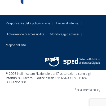
Menu di servizio
Sito interno - Apre in una nuova finestr
Sito interno - Apre
Responsabile della pubblicazione
Avviso all’utenza
Sito interno - Apre in una nuova finestra
Sito interno - Apre
Dichiarazione di accessibilità
Monitoraggio accessi
Sito interno - Apre nella stessa finestra
Mappa del sito
© 2026 Inail - Istituto Nazionale per l'Assicurazione contro gli
Infortuni sul Lavoro - Codice fiscale 01165400589 - P. IVA
00968951004
Apre
Social media policy