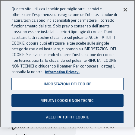
Accedi ai servizi online
For international visitors
Vai al menu principale
Vai al contenuto principale
Questo sito utilizza i cookie per migliorare i servizi e
ottimizzare l’esperienza di navigazione dell’utente. I cookie di
INAIL - Istituto Nazionale per 
natura tecnica sono indispensabili per permettere il corretto
Apri cerca
Apr
funzionamento del sito. Solo previo consenso dell’utente,
possono essere installati ulteriori tipologie di cookie. Puoi
Navigazione principale
accettare tutti i cookie cliccando sul pulsante ACCETTA TUTTI I
COOKIE, oppure puoi effettuare le tue scelte sulle singole
Navigazione - Ti trovi in:
Home
Inail comunica
News
categorie che vuoi installare, cliccando su IMPOSTAZIONI DEI
COOKIE. Se invece intendi rifiutarne l’installazione dei cookie
non tecnici, puoi farlo cliccando sul pulsante RIFIUTA I COOKIE
NON TECNICI o chiudendo il banner. Per conoscere i dettagli,
03 febbraio 2023
consulta la nostra
Informativa Privacy.
IMPOSTAZIONI DEI COOKIE
Più sicurezza nelle scuole
siciliane, firmata l’intesa tra
RIFIUTA I COOKIE NON TECNICI
Inail e Usr
ACCETTA TUTTI I COOKIE
Siglato il protocollo tra l’Istituto e l’Ufficio