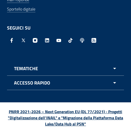
Sportello digitale
SEGUICI SU
Facebook - Sito esterno - Apertura in nuova finestra
X - Sito esterno - Apertura in nuova finestra
Instagram - Sito esterno - Apertura in nuo
Linkedin - Sito esterno - Apertura in 
Youtube - Sito esterno - Apertur
TikTok - Sito esterno - Ape
Spreaker - Sito estern
Feed RSS - Apert
TEMATICHE
APRI 
ACCESSO RAPIDO
APRI 
PNRR 2021-2026 – Next Generation EU (DL 77/2021) - Progetti
"Digitalizzazione dell’INAIL" e "Migrazione della Piattaforma Data
Lake/Data Hub al PSN"