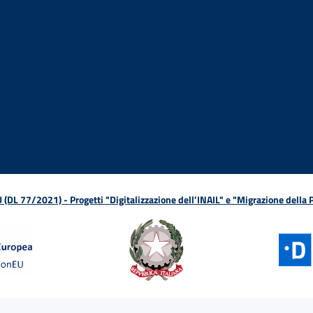
ova finestra
in nuova finestra
tura in nuova finestra
 Apertura in nuova finestra
sterno - Apertura in nuova finestra
Apertura nella stessa finestra
L 77/2021) - Progetti "Digitalizzazione dell’INAIL" e "Migrazione della