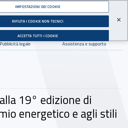
Accedi ai servizi online
IMPOSTAZIONI DEI COOKIE
gli Infortuni sul Lavoro
RIFIUTA I COOKIE NON TECNICI
Facebook - Sito esterno - Apertura in nuova finestra
X - Sito esterno - Apertura in nuova finestra
Instagram - Sito esterno - Apertura in 
Linkedin - Sito esterno - Apertur
Youtube - Sito esterno - A
Tiktok - Sito estern
Spreaker - Si
Feed R
in:
tutto INAIL.it
Avvia r
ACCETTA TUTTI I COOKIE
Dove cercare:
Pubblicità legale
Assistenza e supporto
 alla 19° edizione di
o energetico e agli stili