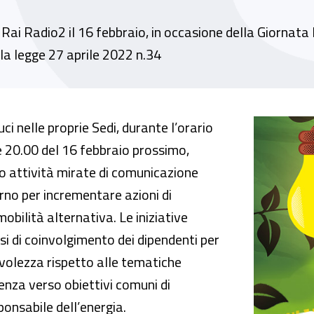
i Radio2 il 16 febbraio, in occasione della Giornata N
la legge 27 aprile 2022 n.34
futuro” l’Inail aderisce alla 19° edizione di “
i nelle proprie Sedi, durante l’orario
le 20.00 del 16 febbraio prossimo,
o attività mirate di comunicazione
erno per incrementare azioni di
obilità alternativa. Le iniziative
i di coinvolgimento dei dipendenti per
volezza rispetto alle tematiche
enza verso obiettivi comuni di
ponsabile dell’energia.