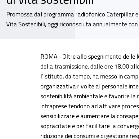
Promossa dal programma radiofonico Caterpillar e Ra
Vita Sostenibili, oggi riconosciuta annualmente con 
Con “Spegni la luce, accendi il 
ROMA - Oltre allo spegnimento delle luc
della trasmissione, dalle ore 18.00 al
l’Istituto, da tempo, ha messo in camp
organizzativa rivolte al personale int
sostenibilità ambientale e favorire la m
intraprese tendono ad attivare process
sensibilizzare e aumentare la consape
sopracitate e per facilitare la converg
riduzione dei consumi e di gestione res