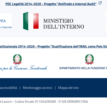
POC Legalità 2014-2020 - Progetto "Antifrode e Internal Audit"
tituzionale 2014-2020 - Progetto "Qualificazione dell'INAIL come Polo St
a
 in una nuova finestra
Sito interno - Apre in una nuova finestra
Sito interno - Apre in una nuova fines
Sito interno - Apre 
accessibilità
Monitoraggio accessi
Mappa del sito
ni sul Lavoro - Codice fiscale 01165400589 - P. IVA 00968951004