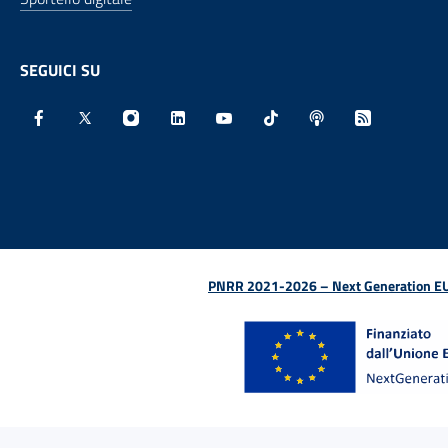
SEGUICI SU
Facebook - Sito esterno - Apertura in nuova finestra
X - Sito esterno - Apertura in nuova finestra
Instagram - Sito esterno - Apertura in nu
Linkedin - Sito esterno - Apertura 
Youtube - Sito esterno - Aper
TikTok - Sito esterno -
Spreaker - Sito e
Feed RSS - 
PNRR 2021-2026 – Next Generation EU (D