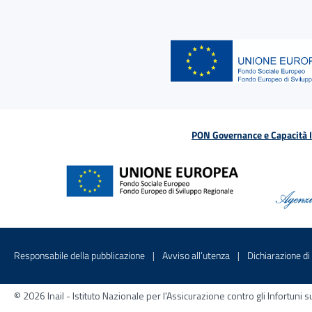
PON Governance e Capacità Is
Menu di servizio
Sito interno - Apre in una nuova finestr
Sito interno - Apre
Responsabile della pubblicazione
Avviso all’utenza
Dichiarazione di 
© 2026 Inail - Istituto Nazionale per l'Assicurazione contro gli Infortu