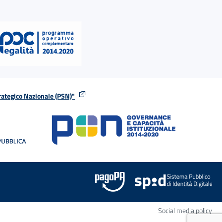
rategico Nazionale (PSN)"
tra
nella stessa finestra
Apr
Social media policy