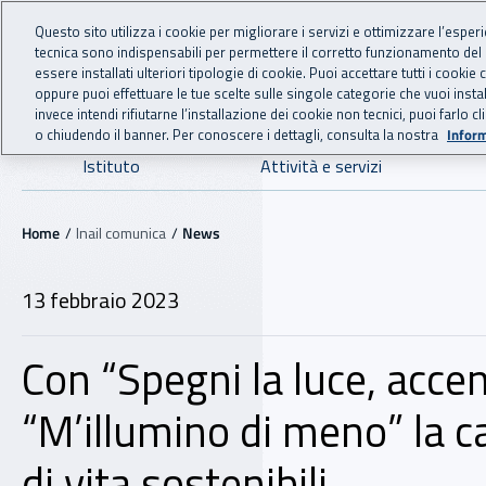
For international visitors
Vai al menu principale
Vai al contenuto principale
Questo sito utilizza i cookie per migliorare i servizi e ottimizzare l’esper
tecnica sono indispensabili per permettere il corretto funzionamento del
INAIL - Istituto Nazionale
essere installati ulteriori tipologie di cookie. Puoi accettare tutti i cook
oppure puoi effettuare le tue scelte sulle singole categorie che vuoi ins
invece intendi rifiutarne l’installazione dei cookie non tecnici, puoi farl
o chiudendo il banner. Per conoscere i dettagli, consulta la nostra
Inform
Navigazione principale
Istituto
Attività e servizi
Navigazione - Ti trovi in:
Home
Inail comunica
News
13 febbraio 2023
Con “Spegni la luce, accend
“M’illumino di meno” la c
di vita sostenibili