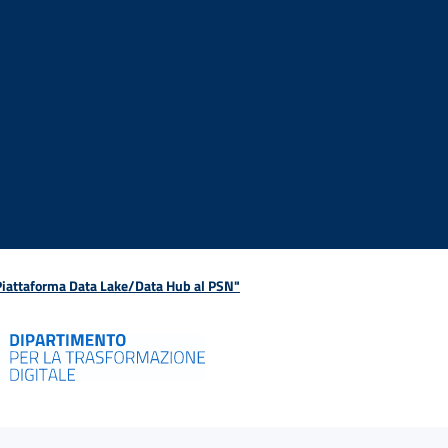
 Piattaforma Data Lake/Data Hub al PSN"