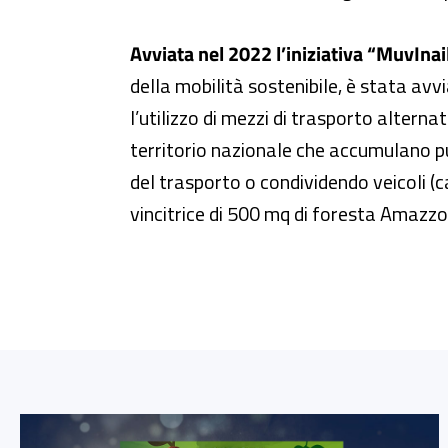
Avviata nel 2022 l’iniziativa “MuvInail
della mobilità sostenibile, è stata avv
l’utilizzo di mezzi di trasporto alternat
territorio nazionale che accumulano pu
del trasporto o condividendo veicoli (c
vincitrice di 500 mq di foresta Amazz
Link alla Gallery “Spegni la luce, accendi il futuro”