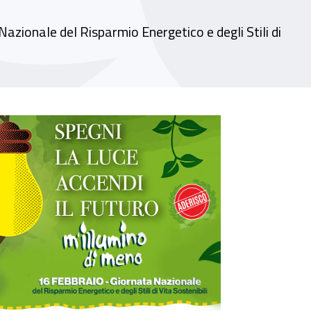
azionale del Risparmio Energetico e degli Stili di
M’illumino di meno” la campagna dedicata al ri