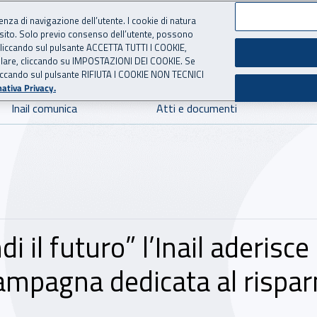
ienza di navigazione dell’utente. I cookie di natura
 sito. Solo previo consenso dell’utente, possono
 per l'Assicurazione contro 
ie cliccando sul pulsante ACCETTA TUTTI I COOKIE,
tallare, cliccando su IMPOSTAZIONI DEI COOKIE. Se
o cliccando sul pulsante RIFIUTA I COOKIE NON TECNICI
ativa Privacy.
Inail comunica
Atti e documenti
i il futuro” l’Inail aderisce
ampagna dedicata al risparmi