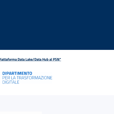
 Piattaforma Data Lake/Data Hub al PSN"