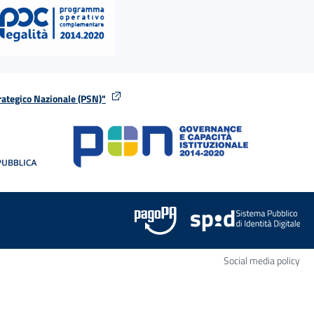
rategico Nazionale (PSN)"
tra
nella stessa finestra
Apr
Social media policy