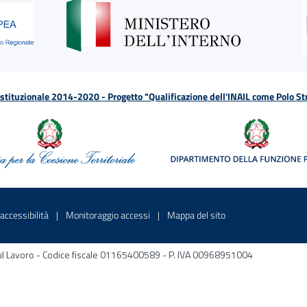
tituzionale 2014-2020 - Progetto "Qualificazione dell'INAIL come Polo St
a
 in una nuova finestra
Sito interno - Apre in una nuova finestra
Sito interno - Apre in una nuova fines
Sito interno - Apre 
accessibilità
Monitoraggio accessi
Mappa del sito
ni sul Lavoro - Codice fiscale 01165400589 - P. IVA 00968951004