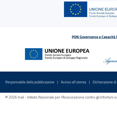
PON Governance e Capacità Is
Menu di servizio
Sito interno - Apre in una nuova finestr
Sito interno - Apre
Responsabile della pubblicazione
Avviso all’utenza
Dichiarazione di 
© 2026 Inail - Istituto Nazionale per l'Assicurazione contro gli Infortu