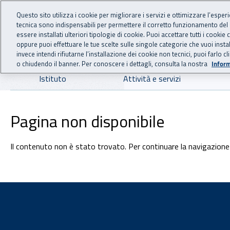
For international visitors
Vai al menu principale
Vai al contenuto principale
Questo sito utilizza i cookie per migliorare i servizi e ottimizzare l’esper
tecnica sono indispensabili per permettere il corretto funzionamento del
INAIL - Istituto Nazionale
essere installati ulteriori tipologie di cookie. Puoi accettare tutti i cook
oppure puoi effettuare le tue scelte sulle singole categorie che vuoi ins
invece intendi rifiutarne l’installazione dei cookie non tecnici, puoi farl
o chiudendo il banner. Per conoscere i dettagli, consulta la nostra
Inform
Navigazione principale
Istituto
Attività e servizi
Pagina non disponibile
Il contenuto non è stato trovato. Per continuare la navigazione 
Footer