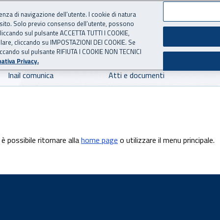
ienza di navigazione dell’utente. I cookie di natura
 sito. Solo previo consenso dell’utente, possono
 per l'Assicurazione contro 
ie cliccando sul pulsante ACCETTA TUTTI I COOKIE,
tallare, cliccando su IMPOSTAZIONI DEI COOKIE. Se
o cliccando sul pulsante RIFIUTA I COOKIE NON TECNICI
ativa Privacy.
Inail comunica
Atti e documenti
è possibile ritornare alla
home page
o utilizzare il menu principale.