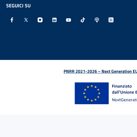
SEGUICI SU
Facebook - Sito esterno - Apertura in nuova finestra
X - Sito esterno - Apertura in nuova finestra
Instagram - Sito esterno - Apertura in nu
Linkedin - Sito esterno - Apertura 
Youtube - Sito esterno - Aper
TikTok - Sito esterno -
Spreaker - Sito e
Feed RSS - 
PNRR 2021-2026 – Next Generation EU (D