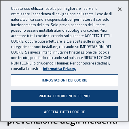
Accedi ai servizi online
For international visitors
Vai al menu principale
Vai al contenuto principale
Questo sito utilizza i cookie per migliorare i servizi e
ottimizzare l’esperienza di navigazione dell’utente. I cookie di
INAIL - Istituto Nazionale per 
natura tecnica sono indispensabili per permettere il corretto
Apri cerca
Apr
funzionamento del sito. Solo previo consenso dell’utente,
possono essere installati ulteriori tipologie di cookie. Puoi
Navigazione principale
accettare tutti i cookie cliccando sul pulsante ACCETTA TUTTI I
COOKIE, oppure puoi effettuare le tue scelte sulle singole
Navigazione - Ti trovi in:
Home
Inail comunica
News
categorie che vuoi installare, cliccando su IMPOSTAZIONI DEI
COOKIE. Se invece intendi rifiutarne l’installazione dei cookie
non tecnici, puoi farlo cliccando sul pulsante RIFIUTA I COOKIE
NON TECNICI o chiudendo il banner. Per conoscere i dettagli,
23 gennaio 2023
consulta la nostra
Informativa Privacy.
IMPOSTAZIONI DEI COOKIE
Umbria, Inail e Polizia
stradale all’istituto Sandro
RIFIUTA I COOKIE NON TECNICI
Pertini di Terni per la
ACCETTA TUTTI I COOKIE
prevenzione degli incidenti