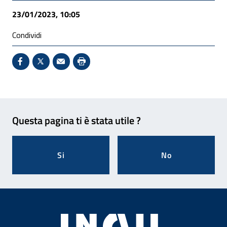
23/01/2023, 10:05
Condividi
Condividi su Facebook - Sito esterno - Apertura in 
X - Sito esterno - Apertura in nuova finestra
Invio Mail: apre il programma di posta el
Stampa pagina: scelta meno ecologic
Feedback
Questa pagina ti è stata utile ?
Si
No
Footer