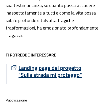
sua testimonianza, su quanto possa accadere
inaspettatamente a tutti e come la vita possa
subire profonde e talvolta tragiche
trasformazioni, ha emozionato profondamente
i ragazzi.
TI POTREBBE INTERESSARE
TI POTREBBE INTERESSARE
Sito esterno : apre una nuova finestra
Landing page del progetto
"Sulla strada mi proteggo"
Condivisione social
Pubblicazione