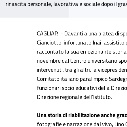
rinascita personale, lavorativa e sociale dopo il gra
Sardegna, la storia di Lino Cian
CAGLIARI - Davanti a una platea di spor
Cianciotto, infortunato Inail assistito d
raccontato la sua emozionante storia 
novembre dal Centro universitario spo
intervenuti, tra gli altri, la vicepresid
Comitato italiano paralimpico Sardegna, 
funzionari socio educativi della Direzion
Direzione regionale dell’Istituto.
Una storia di riabilitazione anche grazi
fotografie e narrazione dal vivo, Lino 