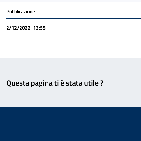
Condivisione social
Pubblicazione
2/12/2022, 12:55
Feedback
Questa pagina ti è stata utile ?
Footer