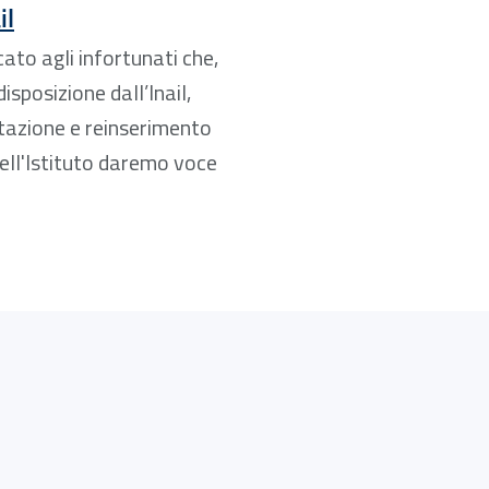
il
cato agli infortunati che,
isposizione dall’Inail,
itazione e reinserimento
dell'Istituto daremo voce
ità non è un limite