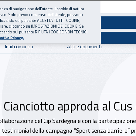
ienza di navigazione dell’utente. I cookie di natura
 sito. Solo previo consenso dell’utente, possono
 per l'Assicurazione contro 
ie cliccando sul pulsante ACCETTA TUTTI I COOKIE,
tallare, cliccando su IMPOSTAZIONI DEI COOKIE. Se
o cliccando sul pulsante RIFIUTA I COOKIE NON TECNICI
ativa Privacy.
Inail comunica
Atti e documenti
 Cianciotto approda al Cus d
collaborazione del Cip Sardegna e con la partecipazione 
 testimonial della campagna “Sport senza barriere” pro