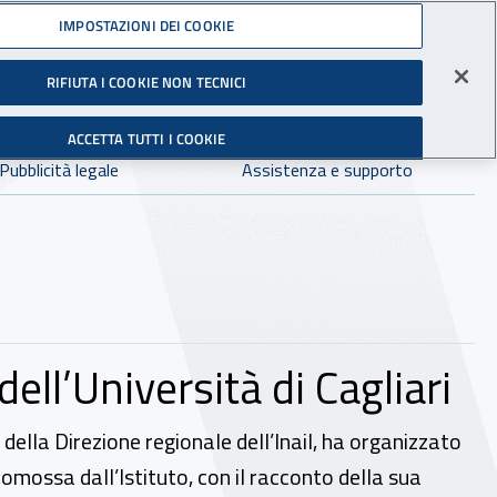
Accedi ai servizi online
IMPOSTAZIONI DEI COOKIE
gli Infortuni sul Lavoro
RIFIUTA I COOKIE NON TECNICI
Facebook - Sito esterno - Apertura in nuova finestra
X - Sito esterno - Apertura in nuova finestra
Instagram - Sito esterno - Apertura in 
Linkedin - Sito esterno - Apertur
Youtube - Sito esterno - A
Tiktok - Sito estern
Spreaker - Si
Feed R
in:
tutto INAIL.it
Avvia r
ACCETTA TUTTI I COOKIE
Dove cercare:
Pubblicità legale
Assistenza e supporto
ell’Università di Cagliari
della Direzione regionale dell’Inail, ha organizzato
mossa dall’Istituto, con il racconto della sua