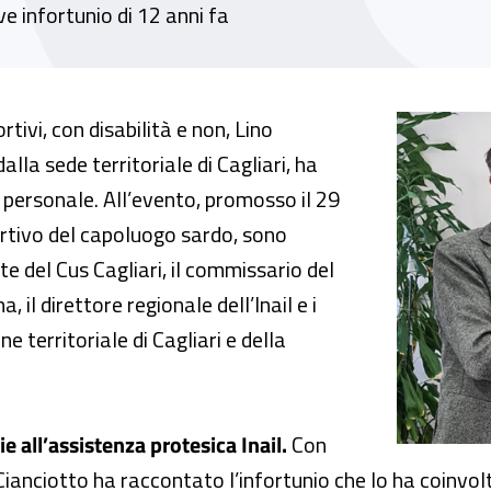
ve infortunio di 12 anni fa
ciotto approda al Cus dell’Università di Cagli
tivi, con disabilità e non, Lino
alla sede territoriale di Cagliari, ha
personale. All’evento, promosso il 29
rtivo del capoluogo sardo, sono
ente del Cus Cagliari, il commissario del
il direttore regionale dell’Inail e i
e territoriale di Cagliari e della
e all’assistenza protesica Inail.
Con
Cianciotto ha raccontato l’infortunio che lo ha coinvolt