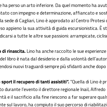
e ha perso un arto inferiore. Da quel momento ha avuto 
ontato con impegno e determinazione, affiancato e soste
lla sede di Cagliari, Lino è approdato al Centro Protesi 
o appieno la sua attività di guida escursionistica. È sta
dicarsi a tutte le altre sue passioni: arrampicate, cic
 di rinascita.
Lino ha anche raccolto le sue esperienze 
del libro è nata dal desiderio e dalla volontà dell’autor
nendosi nuovi traguardi sempre più sfidanti anche dopo
sport il recupero di tanti assistiti”.
“Quella di Lino è p
ato durante l’evento il direttore regionale Inail, Alfr
tà e il sacrificio alla fine riescono a far superare qual
ente sul lavoro, ha compiuto il suo percorso di riabilita