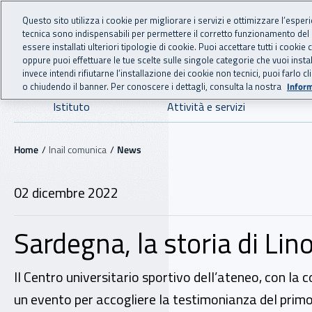
For international visitors
Vai al menu principale
Vai al contenuto principale
Questo sito utilizza i cookie per migliorare i servizi e ottimizzare l’esper
tecnica sono indispensabili per permettere il corretto funzionamento del
INAIL - Istituto Nazionale
essere installati ulteriori tipologie di cookie. Puoi accettare tutti i cook
oppure puoi effettuare le tue scelte sulle singole categorie che vuoi ins
invece intendi rifiutarne l’installazione dei cookie non tecnici, puoi farl
o chiudendo il banner. Per conoscere i dettagli, consulta la nostra
Inform
Navigazione principale
Istituto
Attività e servizi
Navigazione - Ti trovi in:
Home
Inail comunica
News
02 dicembre 2022
Sardegna, la storia di Lino
Il Centro universitario sportivo dell’ateneo, con la 
un evento per accogliere la testimonianza del primo