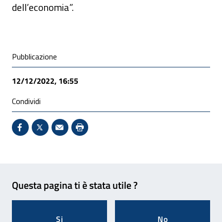
dell’economia”.
Condivisione social
Pubblicazione
12/12/2022, 16:55
Condividi
Condividi su Facebook - Sito esterno - Apertura in 
X - Sito esterno - Apertura in nuova finestra
Invio Mail: apre il programma di posta el
Stampa pagina: scelta meno ecologic
Feedback
Questa pagina ti è stata utile ?
Si
No