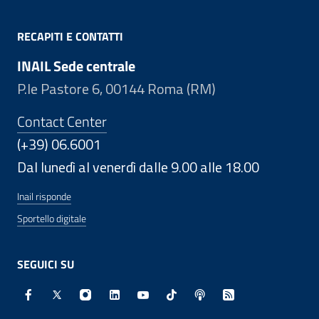
RECAPITI E CONTATTI
INAIL Sede centrale
P.le Pastore 6, 00144 Roma (RM)
Contact Center
(+39) 06.6001
Dal lunedì al venerdì dalle 9.00 alle 18.00
Inail risponde
Sportello digitale
SEGUICI SU
Facebook - Sito esterno - Apertura in nuova finestra
X - Sito esterno - Apertura in nuova finestra
Instagram - Sito esterno - Apertura in nuo
Linkedin - Sito esterno - Apertura in 
Youtube - Sito esterno - Apertur
TikTok - Sito esterno - Ape
Spreaker - Sito estern
Feed RSS - Apert