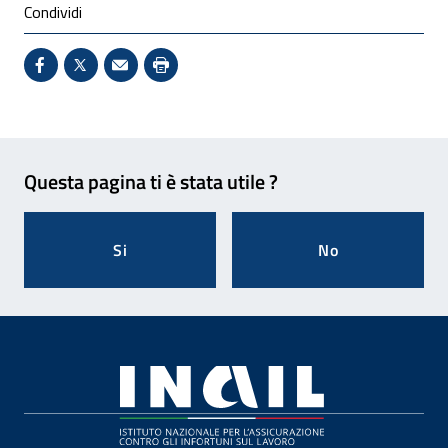
Condividi
Condividi su Facebook - Sito esterno - Apertura in 
X - Sito esterno - Apertura in nuova finestra
Invio Mail: apre il programma di posta el
Stampa pagina: scelta meno ecologic
Feedback
Questa pagina ti è stata utile ?
Si
No
Footer