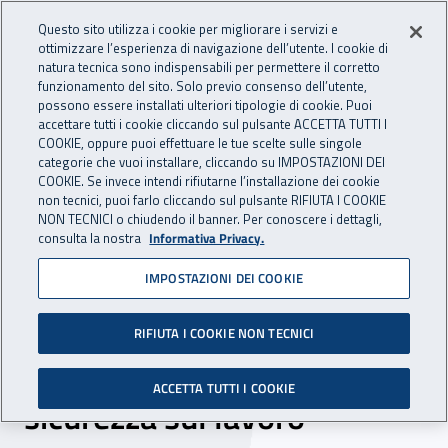
Accedi ai servizi online
For international visitors
Vai al menu principale
Vai al contenuto principale
Questo sito utilizza i cookie per migliorare i servizi e
ottimizzare l’esperienza di navigazione dell’utente. I cookie di
INAIL - Istituto Nazionale per 
natura tecnica sono indispensabili per permettere il corretto
Apri cerca
Apr
funzionamento del sito. Solo previo consenso dell’utente,
possono essere installati ulteriori tipologie di cookie. Puoi
Navigazione principale
accettare tutti i cookie cliccando sul pulsante ACCETTA TUTTI I
COOKIE, oppure puoi effettuare le tue scelte sulle singole
Navigazione - Ti trovi in:
Home
Inail comunica
News
categorie che vuoi installare, cliccando su IMPOSTAZIONI DEI
COOKIE. Se invece intendi rifiutarne l’installazione dei cookie
non tecnici, puoi farlo cliccando sul pulsante RIFIUTA I COOKIE
NON TECNICI o chiudendo il banner. Per conoscere i dettagli,
07 dicembre 2022
consulta la nostra
Informativa Privacy.
IMPOSTAZIONI DEI COOKIE
“Diamo un calcio agli
infortuni”, giocatori e
RIFIUTA I COOKIE NON TECNICI
studenti insieme per la
ACCETTA TUTTI I COOKIE
sicurezza sul lavoro