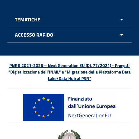
TEMATICHE
APRI 
ACCESSO RAPIDO
APRI 
PNRR 2021-2026 – Next Generation EU (DL 77/2021) - Progetti
"Digitalizzazione dell’INAIL" e "Migrazione della Piattaforma Data
Lake/Data Hub al PSN"