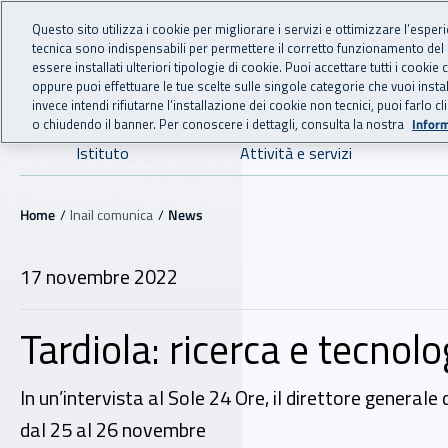
For international visitors
Vai al menu principale
Vai al contenuto principale
Questo sito utilizza i cookie per migliorare i servizi e ottimizzare l’esper
tecnica sono indispensabili per permettere il corretto funzionamento del
INAIL - Istituto Nazionale
essere installati ulteriori tipologie di cookie. Puoi accettare tutti i cook
oppure puoi effettuare le tue scelte sulle singole categorie che vuoi ins
invece intendi rifiutarne l’installazione dei cookie non tecnici, puoi farl
o chiudendo il banner. Per conoscere i dettagli, consulta la nostra
Inform
Navigazione principale
Istituto
Attività e servizi
Navigazione - Ti trovi in:
Home
Inail comunica
News
17 novembre 2022
Tardiola: ricerca e tecnol
In un’intervista al Sole 24 Ore, il direttore general
dal 25 al 26 novembre