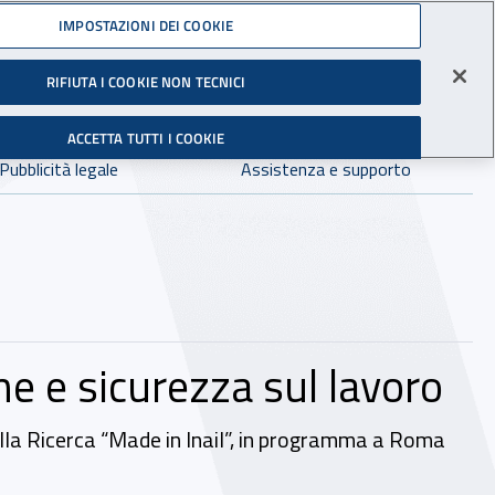
Accedi ai servizi online
IMPOSTAZIONI DEI COOKIE
gli Infortuni sul Lavoro
RIFIUTA I COOKIE NON TECNICI
Facebook - Sito esterno - Apertura in nuova finestra
X - Sito esterno - Apertura in nuova finestra
Instagram - Sito esterno - Apertura in 
Linkedin - Sito esterno - Apertur
Youtube - Sito esterno - A
Tiktok - Sito estern
Spreaker - Si
Feed R
in:
tutto INAIL.it
Avvia r
ACCETTA TUTTI I COOKIE
Dove cercare:
Pubblicità legale
Assistenza e supporto
ne e sicurezza sul lavoro
 della Ricerca “Made in Inail”, in programma a Roma