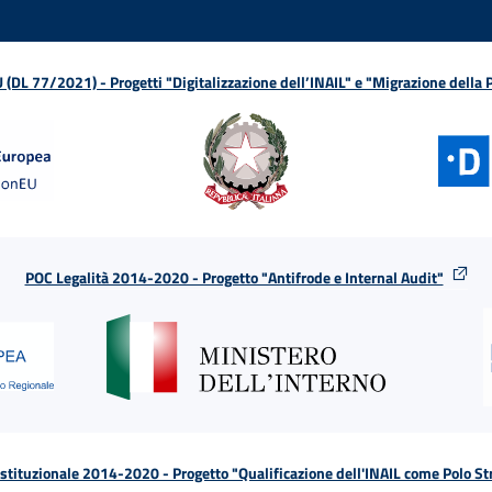
L 77/2021) - Progetti "Digitalizzazione dell’INAIL" e "Migrazione della
POC Legalità 2014-2020 - Progetto "Antifrode e Internal Audit"
tituzionale 2014-2020 - Progetto "Qualificazione dell'INAIL come Polo St