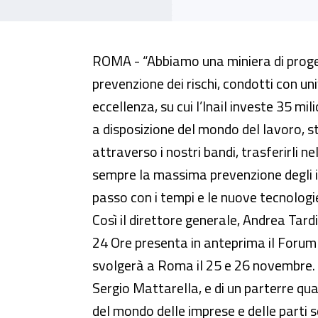
Tardiola: ricerca e tecnologia 
ROMA - “Abbiamo una miniera di progett
prevenzione dei rischi, condotti con univ
eccellenza, su cui l’Inail investe 35 mil
a disposizione del mondo del lavoro, s
attraverso i nostri bandi, trasferirli nell
sempre la massima prevenzione degli i
passo con i tempi e le nuove tecnologi
Così il direttore generale, Andrea Tardio
24 Ore presenta in anteprima il Forum d
svolgerà a Roma il 25 e 26 novembre. 
Sergio Mattarella, e di un parterre qual
del mondo delle imprese e delle parti soc