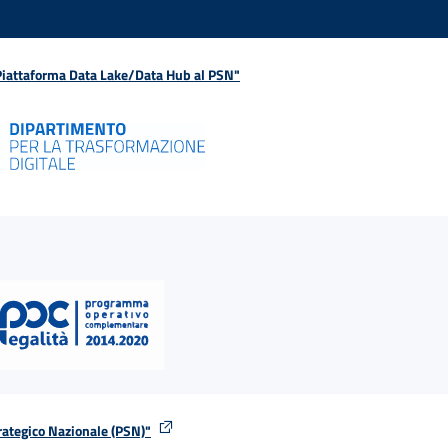
 Piattaforma Data Lake/Data Hub al PSN"
rategico Nazionale (PSN)"