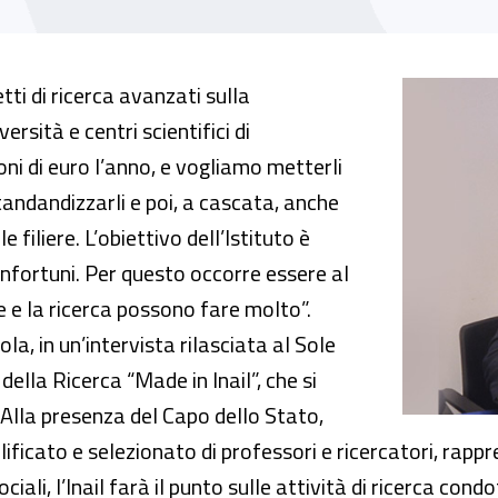
per innovare prevenzione e sicurezza sul lavo
i di ricerca avanzati sulla
ersità e centri scientifici di
ioni di euro l’anno, e vogliamo metterli
tandandizzarli e poi, a cascata, anche
e filiere. L’obiettivo dell’Istituto è
nfortuni. Per questo occorre essere al
e e la ricerca possono fare molto”.
la, in un’intervista rilasciata al Sole
ella Ricerca “Made in Inail”, che si
Alla presenza del Capo dello Stato,
ificato e selezionato di professori e ricercatori, rappr
iali, l’Inail farà il punto sulle attività di ricerca condot