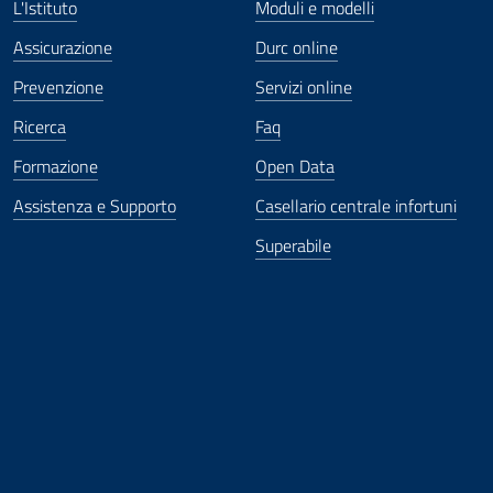
L'Istituto
Moduli e modelli
Assicurazione
Durc online
Prevenzione
Servizi online
Ricerca
Faq
Formazione
Open Data
Assistenza e Supporto
Casellario centrale infortuni
Superabile
ova finestra
in nuova finestra
tura in nuova finestra
 Apertura in nuova finestra
sterno - Apertura in nuova finestra
Apertura nella stessa finestra