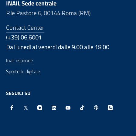
INAIL Sede centrale
P.le Pastore 6, 00144 Roma (RM)
Contact Center
(+39) 06.6001
Dal lunedì al venerdì dalle 9.00 alle 18.00
Inail risponde
Sportello digitale
SEGUICI SU
Facebook - Sito esterno - Apertura in nuova finestra
X - Sito esterno - Apertura in nuova finestra
Instagram - Sito esterno - Apertura in nu
Linkedin - Sito esterno - Apertura 
Youtube - Sito esterno - Aper
TikTok - Sito esterno -
Spreaker - Sito e
Feed RSS - 