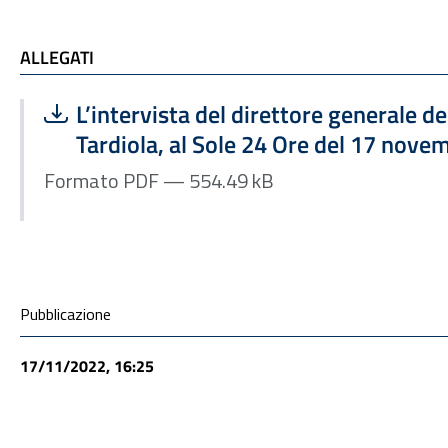
ALLEGATI
ALLEGATI
Scarica file:
Formato PDF — Dimensione 554.49 kB
L’intervista del direttore generale de
Tardiola, al Sole 24 Ore del 17 nov
Formato PDF — 554.49 kB
Condivisione social
Pubblicazione
17/11/2022, 16:25