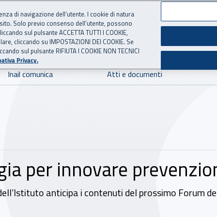
ienza di navigazione dell’utente. I cookie di natura
 sito. Solo previo consenso dell’utente, possono
 per l'Assicurazione contro 
ie cliccando sul pulsante ACCETTA TUTTI I COOKIE,
tallare, cliccando su IMPOSTAZIONI DEI COOKIE. Se
o cliccando sul pulsante RIFIUTA I COOKIE NON TECNICI
ativa Privacy.
Inail comunica
Atti e documenti
ogia per innovare prevenzio
e dell’Istituto anticipa i contenuti del prossimo Forum