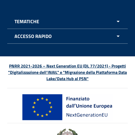
TEMATICHE
APRI 
ACCESSO RAPIDO
APRI 
PNRR 2021-2026 – Next Generation EU (DL 77/2021) - Progetti
"Digitalizzazione dell’INAIL" e "Migrazione della Piattaforma Data
Lake/Data Hub al PSN"