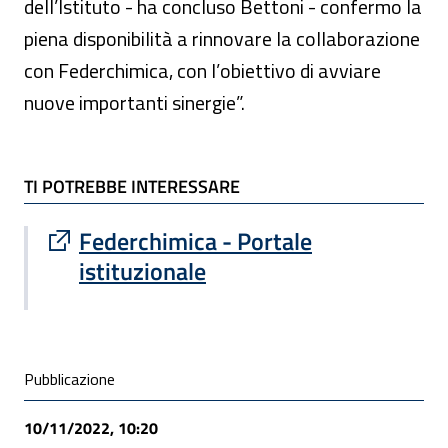
dell’Istituto - ha concluso Bettoni - confermo la
piena disponibilità a rinnovare la collaborazione
con Federchimica, con l’obiettivo di avviare
nuove importanti sinergie”.
TI POTREBBE INTERESSARE
TI POTREBBE INTERESSARE
Sito esterno : apre una nuova finestra
Federchimica - Portale
istituzionale
Condivisione social
Pubblicazione
10/11/2022, 10:20