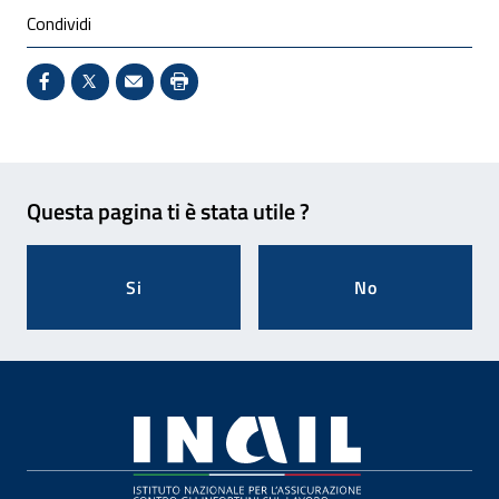
Condividi
Condividi su Facebook - Sito esterno - Apertura in 
X - Sito esterno - Apertura in nuova finestra
Invio Mail: apre il programma di posta el
Stampa pagina: scelta meno ecologic
Feedback
Questa pagina ti è stata utile ?
Si
No
Footer