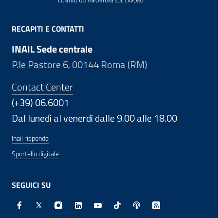
RECAPITI E CONTATTI
INAIL Sede centrale
P.le Pastore 6, 00144 Roma (RM)
Contact Center
(+39) 06.6001
Dal lunedì al venerdì dalle 9.00 alle 18.00
Inail risponde
Sportello digitale
SEGUICI SU
Facebook - Sito esterno - Apertura in nuova finestra
X - Sito esterno - Apertura in nuova finestra
Instagram - Sito esterno - Apertura in nuo
Linkedin - Sito esterno - Apertura in 
Youtube - Sito esterno - Apertur
TikTok - Sito esterno - Ape
Spreaker - Sito estern
Feed RSS - Apert