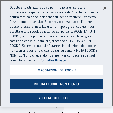
Accedi ai servizi online
For international visitors
Vai al menu principale
Vai al contenuto principale
Questo sito utilizza i cookie per migliorare i servizi e
ottimizzare l’esperienza di navigazione dell’utente. I cookie di
INAIL - Istituto Nazionale per 
natura tecnica sono indispensabili per permettere il corretto
Apri cerca
Apr
funzionamento del sito. Solo previo consenso dell’utente,
possono essere installati ulteriori tipologie di cookie. Puoi
Navigazione principale
accettare tutti i cookie cliccando sul pulsante ACCETTA TUTTI I
COOKIE, oppure puoi effettuare le tue scelte sulle singole
Navigazione - Ti trovi in:
Home
Inail comunica
News
categorie che vuoi installare, cliccando su IMPOSTAZIONI DEI
COOKIE. Se invece intendi rifiutarne l’installazione dei cookie
non tecnici, puoi farlo cliccando sul pulsante RIFIUTA I COOKIE
NON TECNICI o chiudendo il banner. Per conoscere i dettagli,
10 novembre 2022
consulta la nostra
Informativa Privacy.
IMPOSTAZIONI DEI COOKIE
Sicurezza nell’industria
chimica, presentato il 28°
RIFIUTA I COOKIE NON TECNICI
Rapporto Responsible Care
ACCETTA TUTTI I COOKIE
Curato da Federchimica, il documento descrive