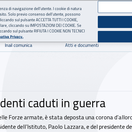
ienza di navigazione dell’utente. I cookie di natura
 sito. Solo previo consenso dell’utente, possono
 per l'Assicurazione contro 
ie cliccando sul pulsante ACCETTA TUTTI I COOKIE,
tallare, cliccando su IMPOSTAZIONI DEI COOKIE. Se
o cliccando sul pulsante RIFIUTA I COOKIE NON TECNICI
ativa Privacy.
Inail comunica
Atti e documenti
endenti caduti in guerra
delle Forze armate, è stata deposta una corona d’allor
ente dell’Istituto, Paolo Lazzara, e del presidente de