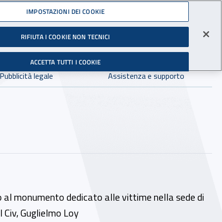
Accedi ai servizi online
IMPOSTAZIONI DEI COOKIE
gli Infortuni sul Lavoro
RIFIUTA I COOKIE NON TECNICI
Facebook - Sito esterno - Apertura in nuova finestra
X - Sito esterno - Apertura in nuova finestra
Instagram - Sito esterno - Apertura in 
Linkedin - Sito esterno - Apertur
Youtube - Sito esterno - A
Tiktok - Sito estern
Spreaker - Si
Feed R
in:
tutto INAIL.it
Avvia r
ACCETTA TUTTI I COOKIE
Dove cercare:
Pubblicità legale
Assistenza e supporto
o al monumento dedicato alle vittime nella sede di
l Civ, Guglielmo Loy