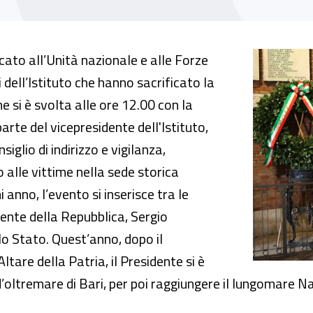
i caduti in guerra
ato all’Unità nazionale e alle Forze
i dell’Istituto che hanno sacrificato la
 si è svolta alle ore 12.00 con la
arte del vicepresidente dell'Istituto,
iglio di indirizzo e vigilanza,
alle vittime nella sede storica
 anno, l’evento si inserisce tra le
dente della Repubblica, Sergio
llo Stato. Quest’anno, dopo il
tare della Patria, il Presidente si è
d’oltremare di Bari, per poi raggiungere il lungomare N