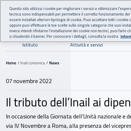
For international visitors
Vai al menu principale
Vai al contenuto principale
Questo sito utilizza i cookie per migliorare i servizi e ottimizzare l’esper
tecnica sono indispensabili per permettere il corretto funzionamento del
INAIL - Istituto Nazionale
essere installati ulteriori tipologie di cookie. Puoi accettare tutti i cook
oppure puoi effettuare le tue scelte sulle singole categorie che vuoi ins
invece intendi rifiutarne l’installazione dei cookie non tecnici, puoi farl
o chiudendo il banner. Per conoscere i dettagli, consulta la nostra
Inform
Navigazione principale
Istituto
Attività e servizi
Navigazione - Ti trovi in:
Home
Inail comunica
News
07 novembre 2022
Il tributo dell’Inail ai dip
In occasione della Giornata dell’Unità nazionale e 
via IV Novembre a Roma, alla presenza del vicepresid