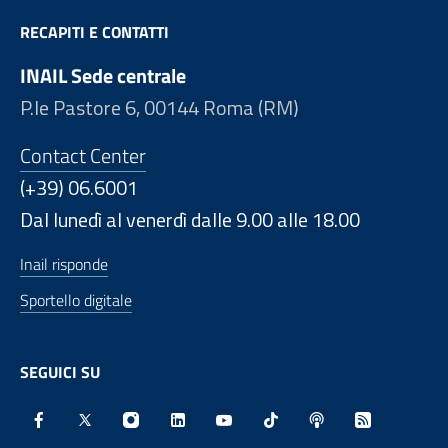
RECAPITI E CONTATTI
INAIL Sede centrale
P.le Pastore 6, 00144 Roma (RM)
Contact Center
(+39) 06.6001
Dal lunedì al venerdì dalle 9.00 alle 18.00
Inail risponde
Sportello digitale
SEGUICI SU
Facebook - Sito esterno - Apertura in nuova finestra
X - Sito esterno - Apertura in nuova finestra
Instagram - Sito esterno - Apertura in nu
Linkedin - Sito esterno - Apertura 
Youtube - Sito esterno - Aper
TikTok - Sito esterno -
Spreaker - Sito e
Feed RSS - 