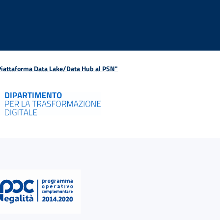
 Piattaforma Data Lake/Data Hub al PSN"