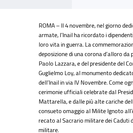
Il tributo dell’Inail ai dipendent
ROMA – Il 4 novembre, nel giorno dedic
armate, l’Inail ha ricordato i dipendent
loro vita in guerra. La commemorazione
deposizione di una corona d’alloro da p
Paolo Lazzara, e del presidente del Cons
Guglielmo Loy, al monumento dedicato 
dell’Inail in via IV Novembre. Come ogni
cerimonie ufficiali celebrate dal Presi
Mattarella, e dalle più alte cariche de
consueto omaggio al Milite Ignoto all’Al
recato al Sacrario militare dei Caduti 
militare.