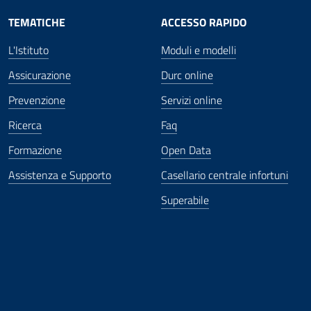
TEMATICHE
ACCESSO RAPIDO
L'Istituto
Moduli e modelli
Assicurazione
Durc online
Prevenzione
Servizi online
Ricerca
Faq
Formazione
Open Data
Assistenza e Supporto
Casellario centrale infortuni
Superabile
ova finestra
in nuova finestra
tura in nuova finestra
 Apertura in nuova finestra
sterno - Apertura in nuova finestra
Apertura nella stessa finestra