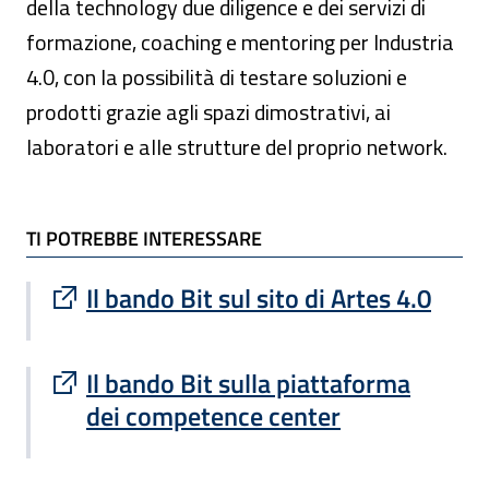
della technology due diligence e dei servizi di
formazione, coaching e mentoring per Industria
4.0, con la possibilità di testare soluzioni e
prodotti grazie agli spazi dimostrativi, ai
laboratori e alle strutture del proprio network.
TI POTREBBE INTERESSARE
TI POTREBBE INTERESSARE
Sito esterno : apre una nuova finestra
Il bando Bit sul sito di Artes 4.0
Sito esterno : apre una nuova finestra
Il bando Bit sulla piattaforma
dei competence center