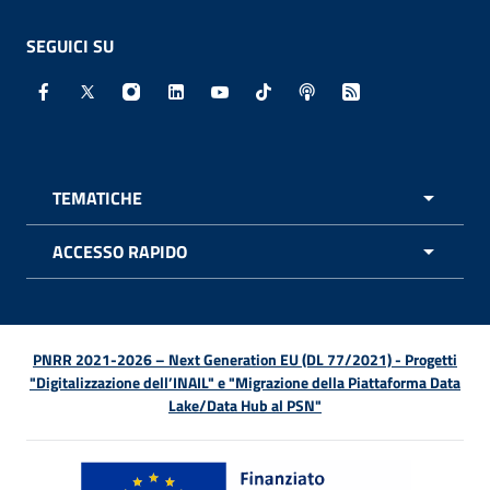
SEGUICI SU
Facebook - Sito esterno - Apertura in nuova finestra
X - Sito esterno - Apertura in nuova finestra
Instagram - Sito esterno - Apertura in nuo
Linkedin - Sito esterno - Apertura in 
Youtube - Sito esterno - Apertur
TikTok - Sito esterno - Ape
Spreaker - Sito estern
Feed RSS - Apert
TEMATICHE
APRI 
ACCESSO RAPIDO
APRI 
PNRR 2021-2026 – Next Generation EU (DL 77/2021) - Progetti
"Digitalizzazione dell’INAIL" e "Migrazione della Piattaforma Data
Lake/Data Hub al PSN"