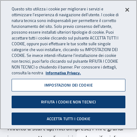
Accedi ai servizi online
For international visitors
Vai al menu principale
Vai al contenuto principale
Questo sito utilizza i cookie per migliorare i servizi e
ottimizzare l’esperienza di navigazione dell’utente. I cookie di
INAIL - Istituto Nazionale per 
natura tecnica sono indispensabili per permettere il corretto
Apri cerca
Apr
funzionamento del sito. Solo previo consenso dell’utente,
possono essere installati ulteriori tipologie di cookie. Puoi
Navigazione principale
accettare tutti i cookie cliccando sul pulsante ACCETTA TUTTI I
COOKIE, oppure puoi effettuare le tue scelte sulle singole
Navigazione - Ti trovi in:
Home
Inail comunica
News
categorie che vuoi installare, cliccando su IMPOSTAZIONI DEI
COOKIE. Se invece intendi rifiutarne l’installazione dei cookie
non tecnici, puoi farlo cliccando sul pulsante RIFIUTA I COOKIE
NON TECNICI o chiudendo il banner. Per conoscere i dettagli,
07 novembre 2022
consulta la nostra
Informativa Privacy.
IMPOSTAZIONI DEI COOKIE
Da Inail e Artes 4.0 il bando
Bit per l’innovazione e il
RIFIUTA I COOKIE NON TECNICI
trasferimento tecnologico
ACCETTA TUTTI I COOKIE
Rivolto a start up, microimprese, Pmi e grandi