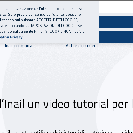
ienza di navigazione dell’utente. I cookie di natura
 sito. Solo previo consenso dell’utente, possono
 per l'Assicurazione contro 
ie cliccando sul pulsante ACCETTA TUTTI I COOKIE,
tallare, cliccando su IMPOSTAZIONI DEI COOKIE. Se
o cliccando sul pulsante RIFIUTA I COOKIE NON TECNICI
ativa Privacy.
Inail comunica
Atti e documenti
l’Inail un video tutorial per
r il corretto utilizzo dei sistemi di protezione individu