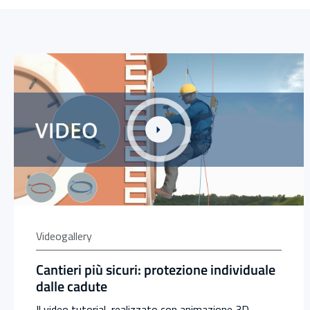
Link alla Gallery Cantieri più sicuri: protezione individual
Videogallery
Cantieri più sicuri: protezione individuale
dalle cadute
Il video tutorial, realizzato con animazione 3D,