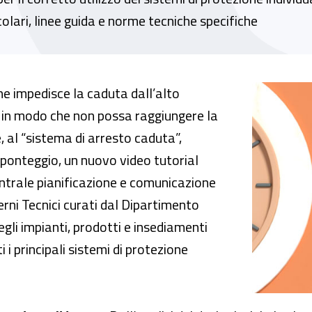
colari, linee guida e norme tecniche specifiche
l un video tutorial per la prevenzione delle ca
e impedisce la caduta dall’alto
 in modo che non possa raggiungere la
, al “sistema di arresto caduta”,
n ponteggio, un nuovo video tutorial
centrale pianificazione e comunicazione
erni Tecnici curati dal Dipartimento
gli impianti, prodotti e insediamenti
i i principali sistemi di protezione