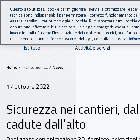
For international visitors
Vai al menu principale
Vai al contenuto principale
Questo sito utilizza i cookie per migliorare i servizi e ottimizzare l’esper
tecnica sono indispensabili per permettere il corretto funzionamento del
INAIL - Istituto Nazionale
essere installati ulteriori tipologie di cookie. Puoi accettare tutti i cook
oppure puoi effettuare le tue scelte sulle singole categorie che vuoi ins
invece intendi rifiutarne l’installazione dei cookie non tecnici, puoi farl
o chiudendo il banner. Per conoscere i dettagli, consulta la nostra
Inform
Navigazione principale
Istituto
Attività e servizi
Navigazione - Ti trovi in:
Home
Inail comunica
News
17 ottobre 2022
Sicurezza nei cantieri, dal
cadute dall’alto
Realizzato con animazione 3D, fornisce indicazioni pe