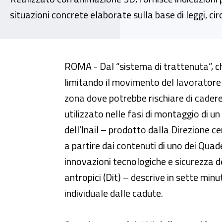
situazioni concrete elaborate sulla base di leggi, cir
Sicurezza nei cantieri, dall’Inai
ROMA - Dal “sistema di trattenuta”, ch
limitando il movimento del lavoratore
zona dove potrebbe rischiare di cadere
utilizzato nelle fasi di montaggio di u
dell’Inail – prodotto dalla Direzione 
a partire dai contenuti di uno dei Quad
innovazioni tecnologiche e sicurezza de
antropici (Dit) – descrive in sette minut
individuale dalle cadute.