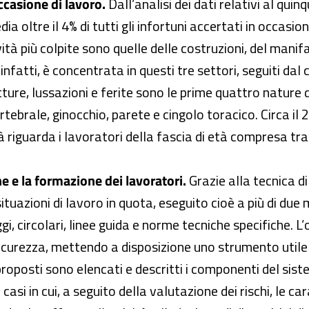
ccasione di lavoro.
Dall’analisi dei dati relativi al q
a oltre il 4% di tutti gli infortuni accertati in occasio
ività più colpite sono quelle delle costruzioni, del mani
nfatti, è concentrata in questi tre settori, seguiti dal
ture, lussazioni e ferite sono le prime quattro nature d
rtebrale, ginocchio, parete e cingolo toracico. Circa il 
 riguarda i lavoratori della fascia di età compresa tra i
e e la formazione dei lavoratori.
Grazie alla tecnica d
tuazioni di lavoro in quota, eseguito cioè a più di due 
, circolari, linee guida e norme tecniche specifiche. L’o
sicurezza, mettendo a disposizione uno strumento utile
proposti sono elencati e descritti i componenti del sist
casi in cui, a seguito della valutazione dei rischi, le car