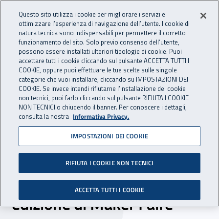
Accedi ai servizi online
For international visitors
Vai al menu principale
Vai al contenuto principale
Questo sito utilizza i cookie per migliorare i servizi e
ottimizzare l’esperienza di navigazione dell’utente. I cookie di
INAIL - Istituto Nazionale per 
natura tecnica sono indispensabili per permettere il corretto
Apri cerca
Apr
funzionamento del sito. Solo previo consenso dell’utente,
possono essere installati ulteriori tipologie di cookie. Puoi
Navigazione principale
accettare tutti i cookie cliccando sul pulsante ACCETTA TUTTI I
COOKIE, oppure puoi effettuare le tue scelte sulle singole
Navigazione - Ti trovi in:
Home
Inail comunica
News
categorie che vuoi installare, cliccando su IMPOSTAZIONI DEI
COOKIE. Se invece intendi rifiutarne l’installazione dei cookie
non tecnici, puoi farlo cliccando sul pulsante RIFIUTA I COOKIE
NON TECNICI o chiudendo il banner. Per conoscere i dettagli,
27 settembre 2022
consulta la nostra
Informativa Privacy.
IMPOSTAZIONI DEI COOKIE
Innovazione per la
sicurezza sul lavoro, dal 7 al
RIFIUTA I COOKIE NON TECNICI
9 ottobre l’Inail alla X
ACCETTA TUTTI I COOKIE
edizione di Maker Faire