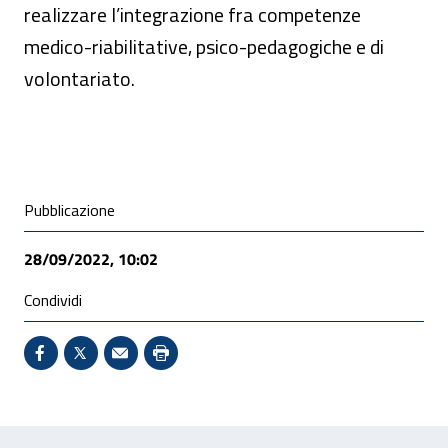
realizzare l’integrazione fra competenze
medico-riabilitative, psico-pedagogiche e di
volontariato.
Condivisione social
Pubblicazione
28/09/2022, 10:02
Condividi
Condividi su Facebook - Sito esterno - Apertura in 
X - Sito esterno - Apertura in nuova finestra
Invio Mail: apre il programma di posta el
Stampa pagina: scelta meno ecologic
Feedback