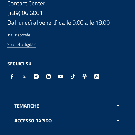
Contact Center
(+39) 06.6001
Dal lunedì al venerdì dalle 9.00 alle 18.00
Inail risponde
Sportello digitale
SEGUICI SU
Facebook - Sito esterno - Apertura in nuova finestra
X - Sito esterno - Apertura in nuova finestra
Instagram - Sito esterno - Apertura in nuo
Linkedin - Sito esterno - Apertura in 
Youtube - Sito esterno - Apertur
TikTok - Sito esterno - Ape
Spreaker - Sito estern
Feed RSS - Apert
TEMATICHE
APRI 
ACCESSO RAPIDO
APRI 