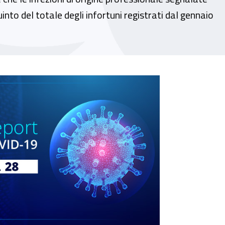
uinto del totale degli infortuni registrati dal gennaio
sul lavoro da Covid-19