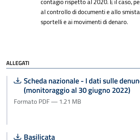
contagio rispetto al 2020. È il caso, pe
al controllo di documenti e allo smista
sportelli e ai movimenti di denaro.
ALLEGATI
ALLEGATI
Scarica file:
Formato PDF — Dimensione 1.21 MB
Scheda nazionale - I dati sulle denu
(monitoraggio al 30 giugno 2022)
Formato PDF — 1.21 MB
Scarica file:
Formato PDF — Dimensione 495.96 kB
Basilicata