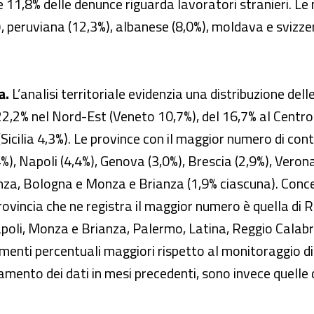
te 11,8% delle denunce riguarda lavoratori stranieri. Le 
), peruviana (12,3%), albanese (8,0%), moldava e svizz
a.
L’analisi territoriale evidenzia una distribuzione de
22,2% nel Nord-Est (Veneto 10,7%), del 16,7% al Centro 
(Sicilia 4,3%). Le province con il maggior numero di con
%), Napoli (4,4%), Genova (3,0%), Brescia (2,9%), Veron
enza, Bologna e Monza e Brianza (1,9% ciascuna). Conc
rovincia che ne registra il maggior numero è quella di R
poli, Monza e Brianza, Palermo, Latina, Reggio Calabri
menti percentuali maggiori rispetto al monitoraggio di 
amento dei dati in mesi precedenti, sono invece quelle d