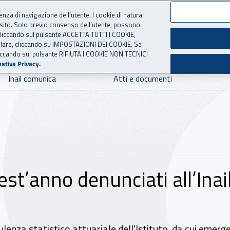
ienza di navigazione dell’utente. I cookie di natura
 sito. Solo previo consenso dell’utente, possono
 per l'Assicurazione contro 
ie cliccando sul pulsante ACCETTA TUTTI I COOKIE,
tallare, cliccando su IMPOSTAZIONI DEI COOKIE. Se
o cliccando sul pulsante RIFIUTA I COOKIE NON TECNICI
ativa Privacy.
Inail comunica
Atti e documenti
st’anno denunciati all’Inai
lenza statistico attuariale dell'Istituto, da cui emerge