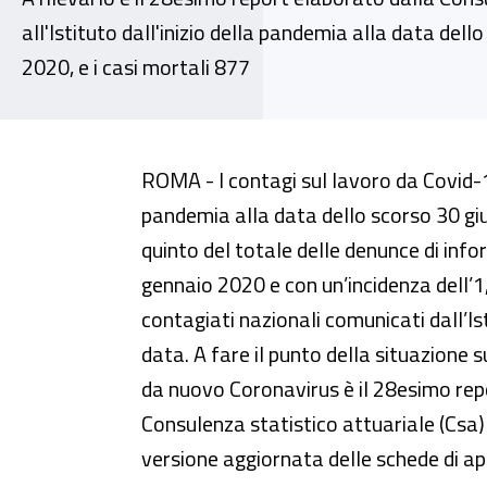
all'Istituto dall'inizio della pandemia alla data dell
2020, e i casi mortali 877
Nel primo semestre di quest’ann
ROMA - I contagi sul lavoro da Covid-19 
pandemia alla data dello scorso 30 giu
quinto del totale delle denunce di infor
gennaio 2020 e con un’incidenza dell’1
contagiati nazionali comunicati dall’Is
data. A fare il punto della situazione s
da nuovo Coronavirus è il 28esimo rep
Consulenza statistico attuariale (Csa) d
versione aggiornata delle schede di a