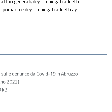
 affari generali, degli impiegati addetti
 primaria e degli impiegati addetti agli
Formato PDF — Dimensione 512.29 kB
i sulle denunce da Covid-19 in Abruzzo
ugno 2022)
Formato PDF — 512.29 kB
Formato PDF — Dimensione 295.08 kB