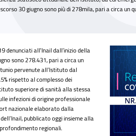
o scorso 30 giugno sono più di 278mila, pari a circa un q
o denunciati all’Inail quasi 81mila contagi 
denunciati all'Inail dall’inizio della
gno sono 278.431, pari a circa un
tunio pervenute all’Istituto dal
,5% rispetto al complesso dei
tituto superiore di sanità alla stessa
ulle infezioni di origine professionale
ort nazionale elaborato dalla
ell’Inail, pubblicato oggi insieme alla
pprofondimento regionali.