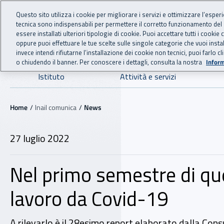
For international visitors
Vai al menu principale
Vai al contenuto principale
Questo sito utilizza i cookie per migliorare i servizi e ottimizzare l’esper
tecnica sono indispensabili per permettere il corretto funzionamento del
INAIL - Istituto Nazionale
essere installati ulteriori tipologie di cookie. Puoi accettare tutti i cook
oppure puoi effettuare le tue scelte sulle singole categorie che vuoi ins
invece intendi rifiutarne l’installazione dei cookie non tecnici, puoi farl
o chiudendo il banner. Per conoscere i dettagli, consulta la nostra
Inform
Navigazione principale
Istituto
Attività e servizi
Navigazione - Ti trovi in:
Home
Inail comunica
News
27 luglio 2022
Nel primo semestre di que
lavoro da Covid-19
A rilevarlo è il 28esimo report elaborato dalla Consu