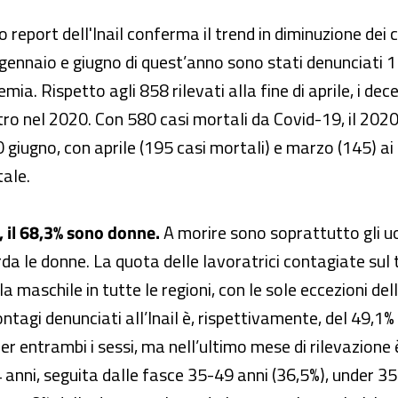
o report dell'Inail conferma il trend in diminuzione dei
 gennaio e giugno di quest’anno sono stati denunciati 11
mia. Rispetto agli 858 rilevati alla fine di aprile, i dece
o nel 2020. Con 580 casi mortali da Covid-19, il 2020 ra
 giugno, con aprile (195 casi mortali) e marzo (145) ai 
tale.
i, il 68,3% sono donne.
A morire sono soprattutto gli u
rda le donne. La quota delle lavoratrici contagiate sul to
aschile in tutte le regioni, con le sole eccezioni dell
ontagi denunciati all’Inail è, rispettivamente, del 49,1%
per entrambi i sessi, ma nell’ultimo mese di rilevazione è
anni, seguita dalle fasce 35-49 anni (36,5%), under 35 a