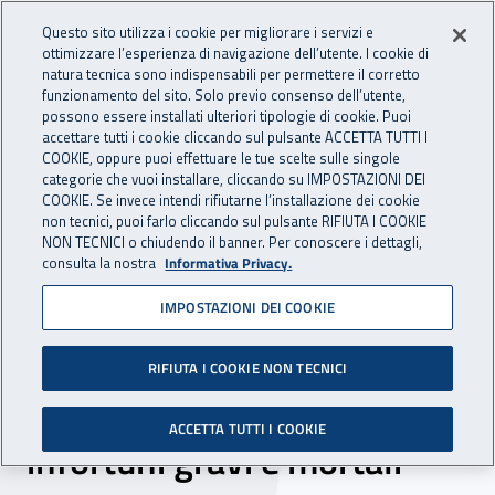
Accedi ai servizi online
For international visitors
Vai al menu principale
Vai al contenuto principale
Questo sito utilizza i cookie per migliorare i servizi e
ottimizzare l’esperienza di navigazione dell’utente. I cookie di
INAIL - Istituto Nazionale per 
natura tecnica sono indispensabili per permettere il corretto
Apri cerca
Apr
funzionamento del sito. Solo previo consenso dell’utente,
possono essere installati ulteriori tipologie di cookie. Puoi
Navigazione principale
accettare tutti i cookie cliccando sul pulsante ACCETTA TUTTI I
COOKIE, oppure puoi effettuare le tue scelte sulle singole
Navigazione - Ti trovi in:
Home
Inail comunica
News
categorie che vuoi installare, cliccando su IMPOSTAZIONI DEI
COOKIE. Se invece intendi rifiutarne l’installazione dei cookie
non tecnici, puoi farlo cliccando sul pulsante RIFIUTA I COOKIE
NON TECNICI o chiudendo il banner. Per conoscere i dettagli,
20 luglio 2022
consulta la nostra
Informativa Privacy.
IMPOSTAZIONI DEI COOKIE
“Accanto a te”, l’impegno
dell’Inail per sostenere i
RIFIUTA I COOKIE NON TECNICI
lavoratori e i familiari negli
ACCETTA TUTTI I COOKIE
infortuni gravi e mortali