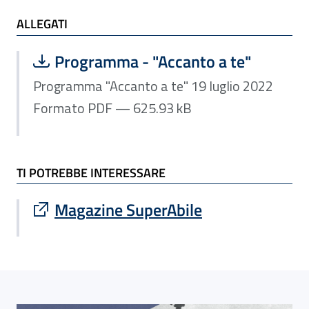
ALLEGATI e TI POTREBBE INTERESSARE
ALLEGATI
Scarica file:
Formato PDF — Dimensione 625.93 k
Programma - "Accanto a te"
Programma "Accanto a te" 19 luglio 2022
Formato PDF — 625.93 kB
TI POTREBBE INTERESSARE
Sito esterno : apre una nuova finestra
Magazine SuperAbile