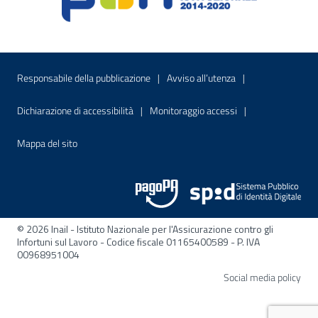
Menu di servizio
Sito interno - Apre in una nuova finestr
Sito interno - Apre
Responsabile della pubblicazione
Avviso all’utenza
Sito interno - Apre in una nuova finestra
Sito interno - Apre
Dichiarazione di accessibilità
Monitoraggio accessi
Sito interno - Apre nella stessa finestra
Mappa del sito
© 2026 Inail - Istituto Nazionale per l'Assicurazione contro gli
Infortuni sul Lavoro - Codice fiscale 01165400589 - P. IVA
00968951004
Apre
Social media policy