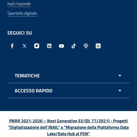
Inail risponde
Sportello digitale
SEGUICI SU
Facebook - Sito esterno - Apertura in nuova finestra
X - Sito esterno - Apertura in nuova finestra
Instagram - Sito esterno - Apertura in nuo
Linkedin - Sito esterno - Apertura in 
Youtube - Sito esterno - Apertur
TikTok - Sito esterno - Ape
Spreaker - Sito estern
Feed RSS - Apert
TEMATICHE
APRI 
ACCESSO RAPIDO
APRI 
PNRR 2021-2026 – Next Generation EU (DL 77/2021) - Progetti
"Digitalizzazione dell’INAIL" e "Migrazione della Piattaforma Data
Lake/Data Hub al PSN"