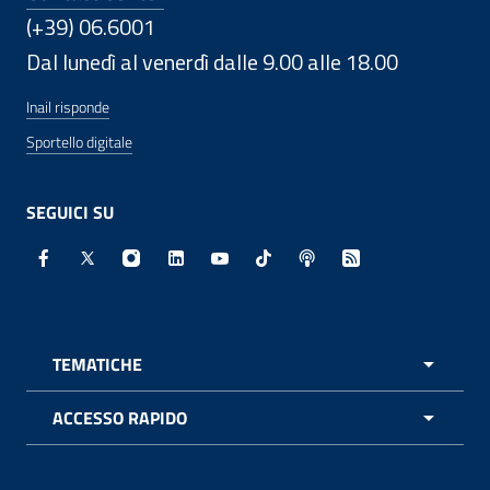
(+39) 06.6001
Dal lunedì al venerdì dalle 9.00 alle 18.00
Inail risponde
Sportello digitale
SEGUICI SU
Facebook - Sito esterno - Apertura in nuova finestra
X - Sito esterno - Apertura in nuova finestra
Instagram - Sito esterno - Apertura in nuo
Linkedin - Sito esterno - Apertura in 
Youtube - Sito esterno - Apertur
TikTok - Sito esterno - Ape
Spreaker - Sito estern
Feed RSS - Apert
TEMATICHE
APRI 
ACCESSO RAPIDO
APRI 