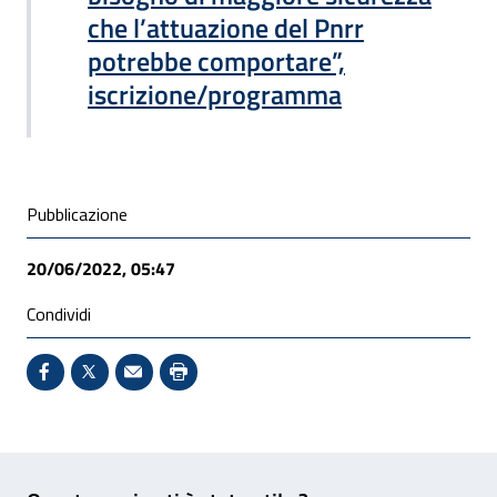
che l’attuazione del Pnrr
potrebbe comportare”,
iscrizione/programma
Condivisione social
Pubblicazione
20/06/2022, 05:47
Condividi
Condividi su Facebook - Sito esterno - Apertura in 
X - Sito esterno - Apertura in nuova finestra
Invio Mail: apre il programma di posta el
Stampa pagina: scelta meno ecologic
Feedback