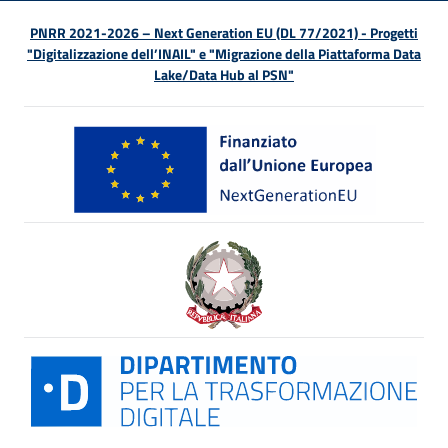
PNRR 2021-2026 – Next Generation EU (DL 77/2021) - Progetti
"Digitalizzazione dell’INAIL" e "Migrazione della Piattaforma Data
Lake/Data Hub al PSN"