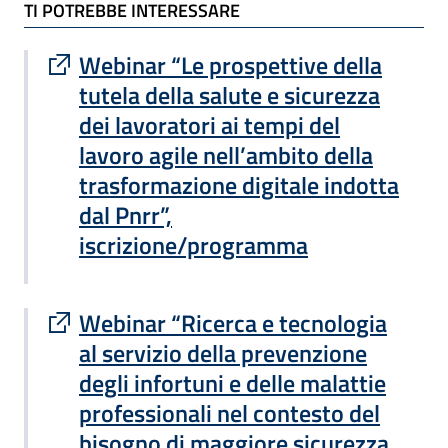
TI POTREBBE INTERESSARE
TI POTREBBE INTERESSARE
Sito esterno : apre una nuova finestra
Webinar “Le prospettive della
tutela della salute e sicurezza
dei lavoratori ai tempi del
lavoro agile nell’ambito della
trasformazione digitale indotta
dal Pnrr”,
iscrizione/programma
Sito esterno : apre una nuova finestra
Webinar “Ricerca e tecnologia
al servizio della prevenzione
degli infortuni e delle malattie
professionali nel contesto del
bisogno di maggiore sicurezza