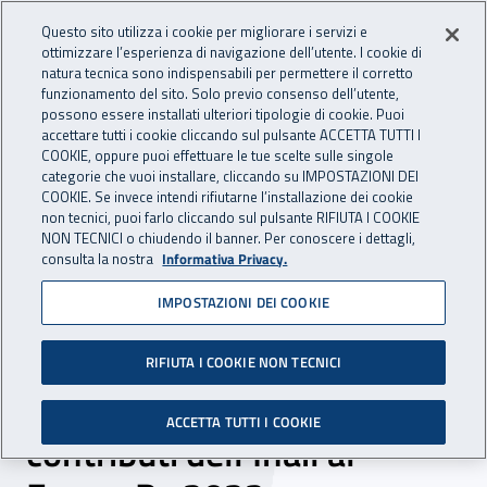
Accedi ai servizi online
For international visitors
Vai al menu principale
Vai al contenuto principale
Questo sito utilizza i cookie per migliorare i servizi e
ottimizzare l’esperienza di navigazione dell’utente. I cookie di
INAIL - Istituto Nazionale per 
natura tecnica sono indispensabili per permettere il corretto
Apri cerca
Apr
funzionamento del sito. Solo previo consenso dell’utente,
possono essere installati ulteriori tipologie di cookie. Puoi
Navigazione principale
accettare tutti i cookie cliccando sul pulsante ACCETTA TUTTI I
COOKIE, oppure puoi effettuare le tue scelte sulle singole
Navigazione - Ti trovi in:
Home
Inail comunica
News
categorie che vuoi installare, cliccando su IMPOSTAZIONI DEI
COOKIE. Se invece intendi rifiutarne l’installazione dei cookie
non tecnici, puoi farlo cliccando sul pulsante RIFIUTA I COOKIE
NON TECNICI o chiudendo il banner. Per conoscere i dettagli,
20 giugno 2022
consulta la nostra
Informativa Privacy.
IMPOSTAZIONI DEI COOKIE
Smart working, nuove
tecnologie e ricerca al
RIFIUTA I COOKIE NON TECNICI
servizio della prevenzione: i
ACCETTA TUTTI I COOKIE
contributi dell’Inail al