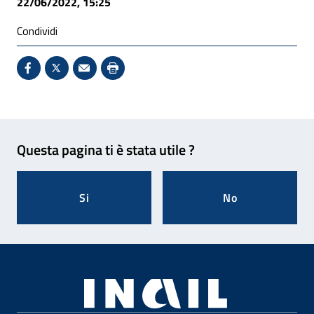
22/06/2022, 15:25
Condividi
Condividi su Facebook - Sito esterno - Apertura in 
X - Sito esterno - Apertura in nuova finestra
Invio Mail: apre il programma di posta el
Stampa pagina: scelta meno ecologic
Feedback
Questa pagina ti è stata utile ?
Si
No
Footer