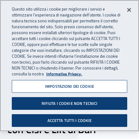
Accedi ai servizi online
For international visitors
Vai al menu principale
Vai al contenuto principale
Questo sito utilizza i cookie per migliorare i servizi e
ottimizzare l’esperienza di navigazione dell’utente. I cookie di
INAIL - Istituto Nazionale per 
natura tecnica sono indispensabili per permettere il corretto
Apri cerca
Apr
funzionamento del sito. Solo previo consenso dell’utente,
possono essere installati ulteriori tipologie di cookie. Puoi
Navigazione principale
accettare tutti i cookie cliccando sul pulsante ACCETTA TUTTI I
COOKIE, oppure puoi effettuare le tue scelte sulle singole
Navigazione - Ti trovi in:
Home
Inail comunica
News
categorie che vuoi installare, cliccando su IMPOSTAZIONI DEI
COOKIE. Se invece intendi rifiutarne l’installazione dei cookie
non tecnici, puoi farlo cliccando sul pulsante RIFIUTA I COOKIE
NON TECNICI o chiudendo il banner. Per conoscere i dettagli,
22 giugno 2022
consulta la nostra
Informativa Privacy.
IMPOSTAZIONI DEI COOKIE
Presentato “Il Vecchio e il
Muro”, il cortometraggio
RIFIUTA I COOKIE NON TECNICI
finanziato da Inail Puglia
ACCETTA TUTTI I COOKIE
con Cisl e Lilt di Bari