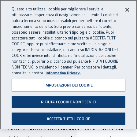
Accedi ai servizi online
For international visitors
Vai al menu principale
Vai al contenuto principale
Questo sito utilizza i cookie per migliorare i servizi e
ottimizzare l’esperienza di navigazione dell’utente. I cookie di
INAIL - Istituto Nazionale per 
natura tecnica sono indispensabili per permettere il corretto
Apri cerca
Apr
funzionamento del sito. Solo previo consenso dell’utente,
possono essere installati ulteriori tipologie di cookie. Puoi
Navigazione principale
accettare tutti i cookie cliccando sul pulsante ACCETTA TUTTI I
COOKIE, oppure puoi effettuare le tue scelte sulle singole
Navigazione - Ti trovi in:
Home
Inail comunica
News
categorie che vuoi installare, cliccando su IMPOSTAZIONI DEI
COOKIE. Se invece intendi rifiutarne l’installazione dei cookie
non tecnici, puoi farlo cliccando sul pulsante RIFIUTA I COOKIE
NON TECNICI o chiudendo il banner. Per conoscere i dettagli,
05 maggio 2022
consulta la nostra
Informativa Privacy.
IMPOSTAZIONI DEI COOKIE
Puglia, firmato un accordo
per la sicurezza sui luoghi di
RIFIUTA I COOKIE NON TECNICI
lavoro
ACCETTA TUTTI I COOKIE
L’intesa sottoscritta da Inail e dalle istituzioni