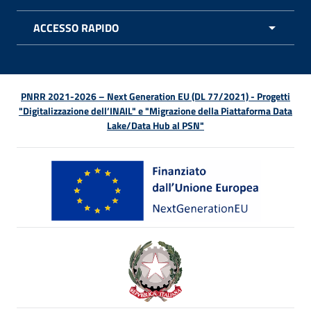
APRI 
ACCESSO RAPIDO
APRI 
PNRR 2021-2026 – Next Generation EU (DL 77/2021) - Progetti
"Digitalizzazione dell’INAIL" e "Migrazione della Piattaforma Data
Lake/Data Hub al PSN"