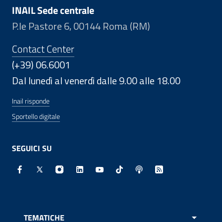
INAIL Sede centrale
P.le Pastore 6, 00144 Roma (RM)
Contact Center
(+39) 06.6001
Dal lunedì al venerdì dalle 9.00 alle 18.00
Inail risponde
Sportello digitale
SEGUICI SU
Facebook - Sito esterno - Apertura in nuova finestra
X - Sito esterno - Apertura in nuova finestra
Instagram - Sito esterno - Apertura in nuo
Linkedin - Sito esterno - Apertura in 
Youtube - Sito esterno - Apertur
TikTok - Sito esterno - Ape
Spreaker - Sito estern
Feed RSS - Apert
TEMATICHE