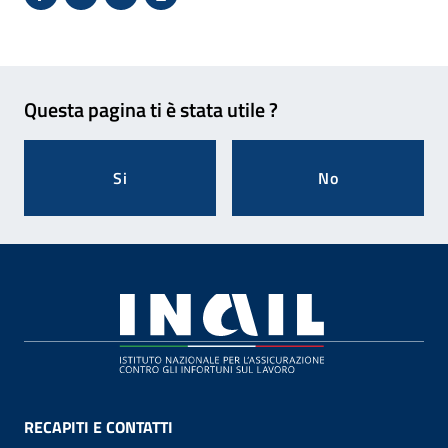
Condividi su Facebook - Sito esterno - Apertura in 
X - Sito esterno - Apertura in nuova finestra
Invio Mail: apre il programma di posta el
Stampa pagina: scelta meno ecologic
Feedback
Questa pagina ti è stata utile ?
Si
No
Footer
RECAPITI E CONTATTI