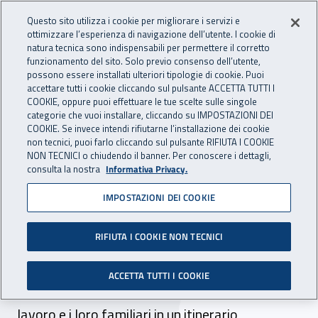
Accedi ai servizi online
For international visitors
Vai al menu principale
Vai al contenuto principale
Questo sito utilizza i cookie per migliorare i servizi e
ottimizzare l’esperienza di navigazione dell’utente. I cookie di
INAIL - Istituto Nazionale per 
natura tecnica sono indispensabili per permettere il corretto
Apri cerca
Apr
funzionamento del sito. Solo previo consenso dell’utente,
possono essere installati ulteriori tipologie di cookie. Puoi
Navigazione principale
accettare tutti i cookie cliccando sul pulsante ACCETTA TUTTI I
COOKIE, oppure puoi effettuare le tue scelte sulle singole
Navigazione - Ti trovi in:
Home
Inail comunica
News
categorie che vuoi installare, cliccando su IMPOSTAZIONI DEI
COOKIE. Se invece intendi rifiutarne l’installazione dei cookie
non tecnici, puoi farlo cliccando sul pulsante RIFIUTA I COOKIE
NON TECNICI o chiudendo il banner. Per conoscere i dettagli,
13 maggio 2022
consulta la nostra
Informativa Privacy.
IMPOSTAZIONI DEI COOKIE
Alla scoperta della laguna
di Venezia e del fiume Sile
RIFIUTA I COOKIE NON TECNICI
Una passeggiata in bicicletta, sabato 14
ACCETTA TUTTI I COOKIE
maggio, vedrà impegnati gli infortunati sul
lavoro e i loro familiari in un itinerario