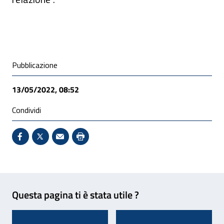
Condivisione social
Pubblicazione
13/05/2022, 08:52
Condividi
Condividi su Facebook - Sito esterno - Apertura in 
X - Sito esterno - Apertura in nuova finestra
Invio Mail: apre il programma di posta el
Stampa pagina: scelta meno ecologic
Feedback
Questa pagina ti è stata utile ?