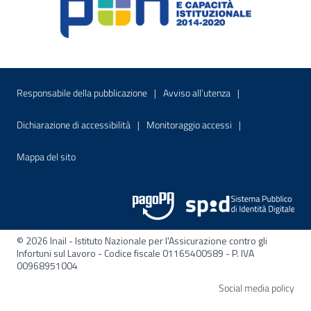
Menu di servizio
Sito interno - Apre in una nuova finestr
Sito interno - Apre
Responsabile della pubblicazione
Avviso all’utenza
Sito interno - Apre in una nuova finestra
Sito interno - Apre
Dichiarazione di accessibilità
Monitoraggio accessi
Sito interno - Apre nella stessa finestra
Mappa del sito
© 2026 Inail - Istituto Nazionale per l'Assicurazione contro gli
Infortuni sul Lavoro - Codice fiscale 01165400589 - P. IVA
00968951004
Apre
Social media policy