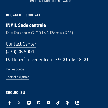
RECAPITI E CONTATTI
INAIL Sede centrale
P.le Pastore 6, 00144 Roma (RM)
Contact Center
(+39) 06.6001
Dal lunedì al venerdì dalle 9.00 alle 18.00
Inail risponde
Sportello digitale
SEGUICI SU
Facebook - Sito esterno - Apertura in nuova finestra
X - Sito esterno - Apertura in nuova finestra
Instagram - Sito esterno - Apertura in nuo
Linkedin - Sito esterno - Apertura in 
Youtube - Sito esterno - Apertur
TikTok - Sito esterno - Ape
Spreaker - Sito estern
Feed RSS - Apert