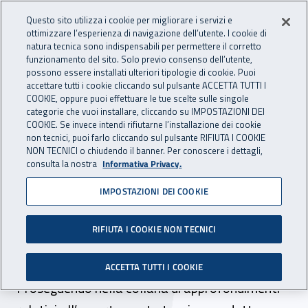
Accedi ai servizi online
For international visitors
Vai al menu principale
Vai al contenuto principale
Questo sito utilizza i cookie per migliorare i servizi e
ottimizzare l’esperienza di navigazione dell’utente. I cookie di
INAIL - Istituto Nazionale per 
natura tecnica sono indispensabili per permettere il corretto
Apri cerca
Apr
funzionamento del sito. Solo previo consenso dell’utente,
possono essere installati ulteriori tipologie di cookie. Puoi
Navigazione principale
accettare tutti i cookie cliccando sul pulsante ACCETTA TUTTI I
COOKIE, oppure puoi effettuare le tue scelte sulle singole
Navigazione - Ti trovi in:
Home
Inail comunica
News
categorie che vuoi installare, cliccando su IMPOSTAZIONI DEI
COOKIE. Se invece intendi rifiutarne l’installazione dei cookie
non tecnici, puoi farlo cliccando sul pulsante RIFIUTA I COOKIE
NON TECNICI o chiudendo il banner. Per conoscere i dettagli,
20 aprile 2022
consulta la nostra
Informativa Privacy.
IMPOSTAZIONI DEI COOKIE
Macchine per imballaggio,
una guida Inail spiega come
RIFIUTA I COOKIE NON TECNICI
accertarne la sicurezza
ACCETTA TUTTI I COOKIE
Proseguendo nella collana di approfondimenti