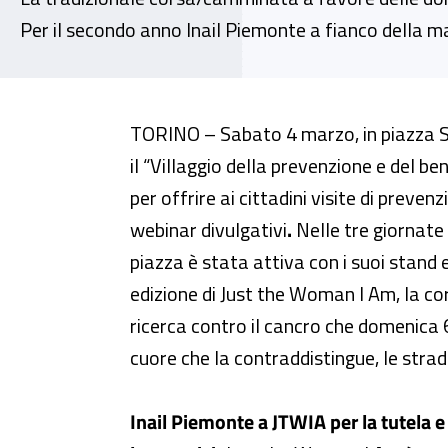
Per il secondo anno Inail Piemonte a fianco della ma
A Torino il “Villaggio della pr
TORINO – Sabato 4 marzo, in piazza Sa
il “Villaggio della prevenzione e del be
per offrire ai cittadini visite di preven
webinar divulgativi
.
Nelle tre giornate 
piazza è stata attiva con i suoi stand 
edizione di Just the Woman I Am, la c
ricerca contro il cancro che domenica 
cuore che la contraddistingue, le strade
Inail Piemonte a JTWIA per la tutela 