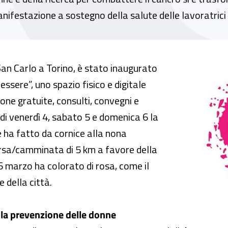
nifestazione a sostegno della salute delle lavoratrici
evenzione e del benessere” di Just the Woman 
n Carlo a Torino, è stato inaugurato
nessere”, uno spazio fisico e digitale
zione gratuite, consulti, convegni e
di venerdì 4, sabato 5 e domenica 6 la
e ha fatto da cornice alla nona
orsa/camminata di 5 km a favore della
6 marzo ha colorato di rosa, come il
 della città.
e la prevenzione delle donne