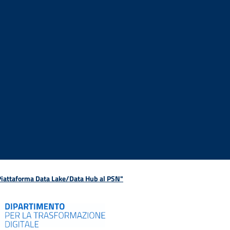
 Piattaforma Data Lake/Data Hub al PSN"