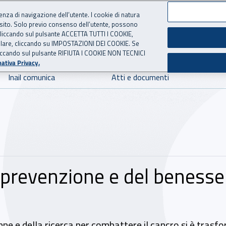
ienza di navigazione dell’utente. I cookie di natura
 sito. Solo previo consenso dell’utente, possono
 per l'Assicurazione contro 
ie cliccando sul pulsante ACCETTA TUTTI I COOKIE,
tallare, cliccando su IMPOSTAZIONI DEI COOKIE. Se
o cliccando sul pulsante RIFIUTA I COOKIE NON TECNICI
ativa Privacy.
Inail comunica
Atti e documenti
la prevenzione e del beness
 e della ricerca per combattere il cancro si è trasfor