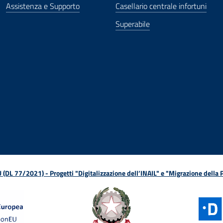
Assistenza e Supporto
Casellario centrale infortuni
Superabile
ova finestra
in nuova finestra
tura in nuova finestra
 Apertura in nuova finestra
sterno - Apertura in nuova finestra
Apertura nella stessa finestra
L 77/2021) - Progetti "Digitalizzazione dell’INAIL" e "Migrazione della