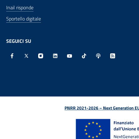
Inail risponde
Sportello digitale
SEGUICI SU
Facebook - Sito esterno - Apertura in nuova finestra
X - Sito esterno - Apertura in nuova finestra
Instagram - Sito esterno - Apertura in nu
Linkedin - Sito esterno - Apertura 
Youtube - Sito esterno - Aper
TikTok - Sito esterno -
Spreaker - Sito e
Feed RSS - 
PNRR 2021-2026 – Next Generation EU (D