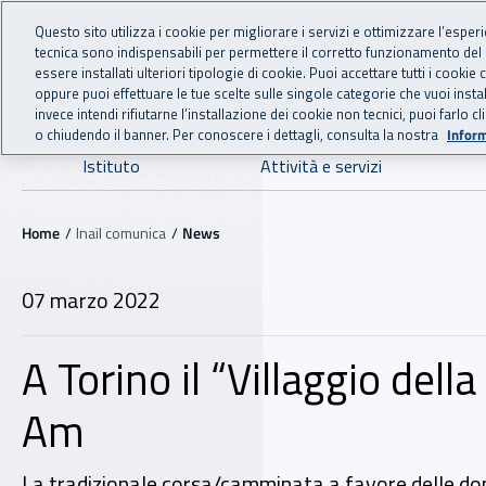
For international visitors
Vai al menu principale
Vai al contenuto principale
Questo sito utilizza i cookie per migliorare i servizi e ottimizzare l’esper
tecnica sono indispensabili per permettere il corretto funzionamento del
INAIL - Istituto Nazionale
essere installati ulteriori tipologie di cookie. Puoi accettare tutti i cook
oppure puoi effettuare le tue scelte sulle singole categorie che vuoi ins
invece intendi rifiutarne l’installazione dei cookie non tecnici, puoi farl
o chiudendo il banner. Per conoscere i dettagli, consulta la nostra
Inform
Navigazione principale
Istituto
Attività e servizi
Navigazione - Ti trovi in:
Home
Inail comunica
News
07 marzo 2022
A Torino il “Villaggio del
Am
La tradizionale corsa/camminata a favore delle donne