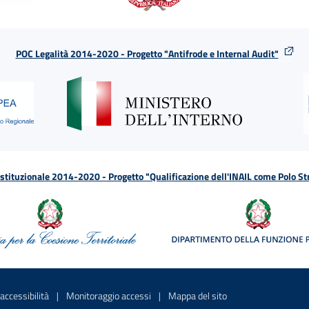
POC Legalità 2014-2020 - Progetto "Antifrode e Internal Audit"
tituzionale 2014-2020 - Progetto "Qualificazione dell'INAIL come Polo St
a
 in una nuova finestra
Sito interno - Apre in una nuova finestra
Sito interno - Apre in una nuova fines
Sito interno - Apre 
accessibilità
Monitoraggio accessi
Mappa del sito