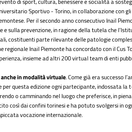
ento di sport, cultura, benessere e socialità a sostegn
versitario Sportivo - Torino, in collaborazione con gli 
iemontese. Per il secondo anno consecutivo Inail Piem
e sulla prevenzione, in ragione della tutela che l’Istitu
ali, costituenti parte rilevante delle patologie comple
e regionale Inail Piemonte ha concordato con il Cus Tor
erienza, insieme ad altri 200 virtual team di enti pubbl
 anche in modalità virtuale
. Come già era successo l’a
e per questa edizione ogni partecipante, indossata la t
orrendo o camminando nel luogo che preferisce, in pien
ito così dai confini torinesi e ha potuto svolgersi in og
piccata vocazione internazionale.