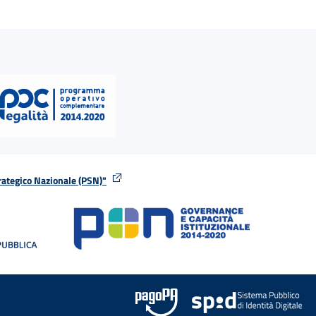
rategico Nazionale (PSN)"
tra
nella stessa finestra