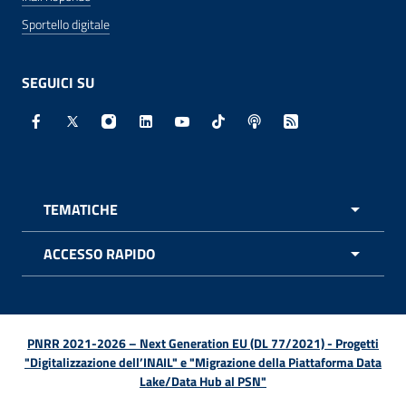
Sportello digitale
SEGUICI SU
Facebook - Sito esterno - Apertura in nuova finestra
X - Sito esterno - Apertura in nuova finestra
Instagram - Sito esterno - Apertura in nuo
Linkedin - Sito esterno - Apertura in 
Youtube - Sito esterno - Apertur
TikTok - Sito esterno - Ape
Spreaker - Sito estern
Feed RSS - Apert
TEMATICHE
APRI 
ACCESSO RAPIDO
APRI 
PNRR 2021-2026 – Next Generation EU (DL 77/2021) - Progetti
"Digitalizzazione dell’INAIL" e "Migrazione della Piattaforma Data
Lake/Data Hub al PSN"