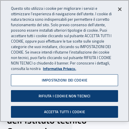
Accedi ai servizi online
For international visitors
Vai al menu principale
Vai al contenuto principale
Questo sito utilizza i cookie per migliorare i servizi e
ottimizzare l’esperienza di navigazione dell’utente. I cookie di
INAIL - Istituto Nazionale per 
natura tecnica sono indispensabili per permettere il corretto
Apri cerca
Apr
funzionamento del sito. Solo previo consenso dell’utente,
possono essere installati ulteriori tipologie di cookie. Puoi
Navigazione principale
accettare tutti i cookie cliccando sul pulsante ACCETTA TUTTI I
COOKIE, oppure puoi effettuare le tue scelte sulle singole
Navigazione - Ti trovi in:
Home
Inail comunica
News
categorie che vuoi installare, cliccando su IMPOSTAZIONI DEI
COOKIE. Se invece intendi rifiutarne l’installazione dei cookie
non tecnici, puoi farlo cliccando sul pulsante RIFIUTA I COOKIE
NON TECNICI o chiudendo il banner. Per conoscere i dettagli,
17 febbraio 2022
consulta la nostra
Informativa Privacy.
IMPOSTAZIONI DEI COOKIE
Una lezione speciale al
cantiere dell’ex arsenale di
RIFIUTA I COOKIE NON TECNICI
Verona per gli studenti
ACCETTA TUTTI I COOKIE
dell’Istituto tecnico