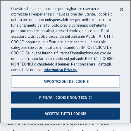
Accedi ai servizi online
For international visitors
Vai al menu principale
Vai al contenuto principale
Questo sito utilizza i cookie per migliorare i servizi e
ottimizzare l’esperienza di navigazione dell’utente. I cookie di
INAIL - Istituto Nazionale per 
natura tecnica sono indispensabili per permettere il corretto
Apri cerca
Apr
funzionamento del sito. Solo previo consenso dell’utente,
possono essere installati ulteriori tipologie di cookie. Puoi
Navigazione principale
accettare tutti i cookie cliccando sul pulsante ACCETTA TUTTI I
COOKIE, oppure puoi effettuare le tue scelte sulle singole
Navigazione - Ti trovi in:
Home
Inail comunica
News
categorie che vuoi installare, cliccando su IMPOSTAZIONI DEI
COOKIE. Se invece intendi rifiutarne l’installazione dei cookie
non tecnici, puoi farlo cliccando sul pulsante RIFIUTA I COOKIE
NON TECNICI o chiudendo il banner. Per conoscere i dettagli,
24 febbraio 2022
consulta la nostra
Informativa Privacy.
IMPOSTAZIONI DEI COOKIE
L’obbligo assicurativo Inail
viene esteso ai lavoratori
RIFIUTA I COOKIE NON TECNICI
autonomi dello spettacolo
ACCETTA TUTTI I COOKIE
Con una nuova circolare l’Istituto fornisce