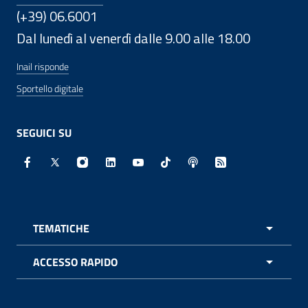
(+39) 06.6001
Dal lunedì al venerdì dalle 9.00 alle 18.00
Inail risponde
Sportello digitale
SEGUICI SU
Facebook - Sito esterno - Apertura in nuova finestra
X - Sito esterno - Apertura in nuova finestra
Instagram - Sito esterno - Apertura in nuo
Linkedin - Sito esterno - Apertura in 
Youtube - Sito esterno - Apertur
TikTok - Sito esterno - Ape
Spreaker - Sito estern
Feed RSS - Apert
TEMATICHE
APRI 
ACCESSO RAPIDO
APRI 