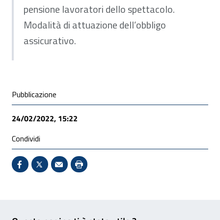
pensione lavoratori dello spettacolo.
Modalità di attuazione dell’obbligo
assicurativo.
Condivisione social
Pubblicazione
24/02/2022, 15:22
Condividi
Condividi su Facebook - Sito esterno - Apertura in 
X - Sito esterno - Apertura in nuova finestra
Invio Mail: apre il programma di posta el
Stampa pagina: scelta meno ecologic
Feedback