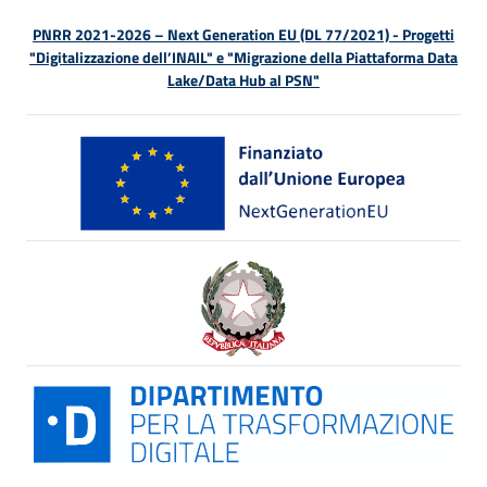
PNRR 2021-2026 – Next Generation EU (DL 77/2021) - Progetti
"Digitalizzazione dell’INAIL" e "Migrazione della Piattaforma Data
Lake/Data Hub al PSN"