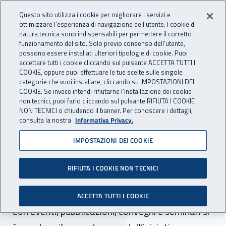
Accedi ai servizi online
For international visitors
Vai al menu principale
Vai al contenuto principale
Questo sito utilizza i cookie per migliorare i servizi e
ottimizzare l’esperienza di navigazione dell’utente. I cookie di
INAIL - Istituto Nazionale per 
natura tecnica sono indispensabili per permettere il corretto
Apri cerca
Apr
funzionamento del sito. Solo previo consenso dell’utente,
possono essere installati ulteriori tipologie di cookie. Puoi
Navigazione principale
accettare tutti i cookie cliccando sul pulsante ACCETTA TUTTI I
COOKIE, oppure puoi effettuare le tue scelte sulle singole
Navigazione - Ti trovi in:
Home
Inail comunica
News
categorie che vuoi installare, cliccando su IMPOSTAZIONI DEI
COOKIE. Se invece intendi rifiutarne l’installazione dei cookie
non tecnici, puoi farlo cliccando sul pulsante RIFIUTA I COOKIE
NON TECNICI o chiudendo il banner. Per conoscere i dettagli,
31 gennaio 2022
consulta la nostra
Informativa Privacy.
IMPOSTAZIONI DEI COOKIE
Campagna Eu-Osha 2020-
2022, il bilancio del 2021 in
RIFIUTA I COOKIE NON TECNICI
Italia
ACCETTA TUTTI I COOKIE
Con eventi, pubblicazioni, convegni e seminari si