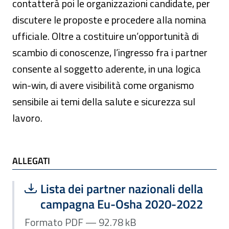
contatterà poi le organizzazioni candidate, per
discutere le proposte e procedere alla nomina
ufficiale. Oltre a costituire un’opportunità di
scambio di conoscenze, l’ingresso fra i partner
consente al soggetto aderente, in una logica
win-win, di avere visibilità come organismo
sensibile ai temi della salute e sicurezza sul
lavoro.
ALLEGATI e TI POTREBBE INTERESSARE
ALLEGATI
Scarica file:
Formato PDF — Dimensione 92.78 kB
Lista dei partner nazionali della
campagna Eu-Osha 2020-2022
Formato PDF — 92.78 kB